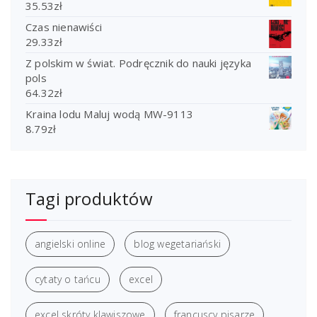
35.53
zł
Czas nienawiści
29.33
zł
Z polskim w świat. Podręcznik do nauki języka
pols
64.32
zł
Kraina lodu Maluj wodą MW-9113
8.79
zł
Tagi produktów
angielski online
blog wegetariański
cytaty o tańcu
excel
excel skróty klawiszowe
francuscy pisarze