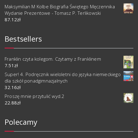
Maksymilian M Kolbe Biografia Świętego Męczennika
Wydanie Prezentowe - Tomasz P. Terlikowski
87.12
zł
Bestsellers
Franklin czyta kolegom. Czytamy z Franklinem
7.51
zł
Super! 4. Podręcznik wieloletni do języka niemieckiego
dla szkół ponadgimnazjalnych
32.16
zł
Proszę mnie przytulić wyd.2
22.88
zł
Polecamy