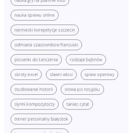
nauka gry na pianinie łódź
nauka śpiewu online
niemiecki korepetycje szczecin
odmiana czasownikow francuski
piosenki do tańczenia
rodzaje bębnów
skroty excel
slawni wlosi
spiew operowy
studiowanie historii
słowa po rosyjsku
słynni kompozytorzy
taniec cytat
trener personalny białystok