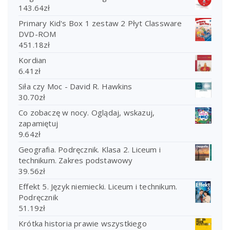
143.64
zł
Primary Kid's Box 1 zestaw 2 Płyt Classware
DVD-ROM
451.18
zł
Kordian
6.41
zł
Siła czy Moc - David R. Hawkins
30.70
zł
Co zobaczę w nocy. Oglądaj, wskazuj,
zapamiętuj
9.64
zł
Geografia. Podręcznik. Klasa 2. Liceum i
technikum. Zakres podstawowy
39.56
zł
Effekt 5. Język niemiecki. Liceum i technikum.
Podręcznik
51.19
zł
Krótka historia prawie wszystkiego