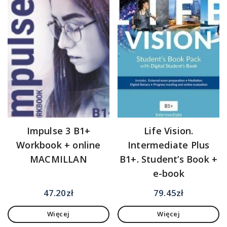
Impulse 3 B1+
Life Vision.
Workbook + online
Intermediate Plus
MACMILLAN
B1+. Student’s Book +
e-book
47.20
zł
79.45
zł
Więcej
Więcej