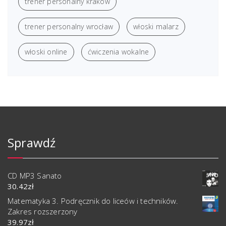
trener personalny kraków
trener personalny wrocław
włoski malarz
włoski online
ćwiczenia wokalne
Sprawdź
CD MP3 Sanato
30.42
zł
Matematyka 3. Podręcznik do liceów i techników.
Zakres rozszerzony
39.97
zł