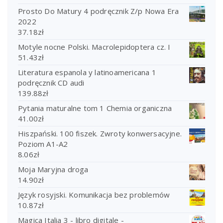
Prosto Do Matury 4 podręcznik Z/p Nowa Era
2022
37.18
zł
Motyle nocne Polski. Macrolepidoptera cz. I
51.43
zł
Literatura espanola y latinoamericana 1
podręcznik CD audi
139.88
zł
Pytania maturalne tom 1 Chemia organiczna
41.00
zł
Hiszpański. 100 fiszek. Zwroty konwersacyjne.
Poziom A1-A2
8.06
zł
Moja Maryjna droga
14.90
zł
Język rosyjski. Komunikacja bez problemów
10.87
zł
Magica Italia 3 - libro digitale -