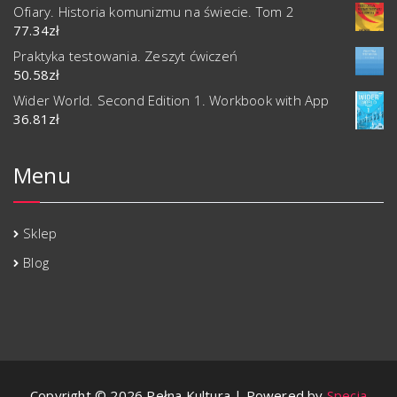
Ofiary. Historia komunizmu na świecie. Tom 2
77.34
zł
Praktyka testowania. Zeszyt ćwiczeń
50.58
zł
Wider World. Second Edition 1. Workbook with App
36.81
zł
Menu
Sklep
Blog
Copyright © 2026 Pełna Kultura | Powered by
Specia