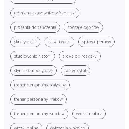
odmiana czasownikow francuski
piosenki do tańczenia
rodzaje bębnów
skroty excel
slawni wlosi
spiew operowy
studiowanie historii
słowa po rosyjsku
słynni kompozytorzy
taniec cytat
trener personalny białystok
trener personalny kraków
trener personalny wrocław
włoski malarz
włoski online
ćwiczenia wokalne