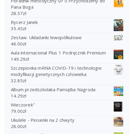
Poradnik metodyczny SP 0 Przychodzimy do
Pana Boga
28.37
zł
Rycerz Janek
35.45
zł
Zestaw. Układanki lewopółkulowe
46.00
zł
Aula internacional Plus 1 Podręcznik Premium
149.29
zł
Szczepionka mRNA COVID-19 i technologie
modyfikacji genetycznych człowieka
32.85
zł
Album przedszkolaka Pamiątka Nagroda
14.29
zł
Wieczorek"
79.00
zł
Ukulele - Piosenki na 2 chwyty
28.00
zł