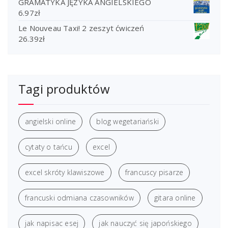
GRAMATYKA JĘZYKA ANGIELSKIEGO
6.97
zł
Le Nouveau Taxi! 2 zeszyt ćwiczeń
26.39
zł
Tagi produktów
angielski online
blog wegetariański
cytaty o tańcu
excel
excel skróty klawiszowe
francuscy pisarze
francuski odmiana czasowników
gitara online
jak napisac esej
jak nauczyć się japońskiego