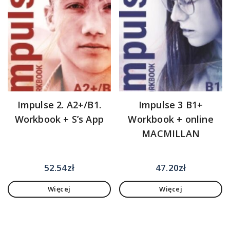
Impulse 2. A2+/B1.
Impulse 3 B1+
Workbook + S’s App
Workbook + online
MACMILLAN
52.54
zł
47.20
zł
Więcej
Więcej