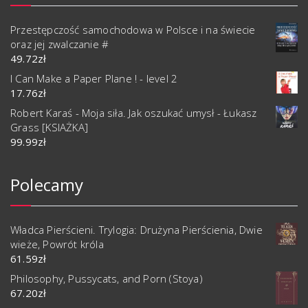
Przestępczość samochodowa w Polsce i na świecie
oraz jej zwalczanie #
49.72
zł
I Can Make a Paper Plane ! - level 2
17.76
zł
Robert Karaś - Moja siła. Jak oszukać umysł - Łukasz
Grass [KSIAŻKA]
99.99
zł
Polecamy
Władca Pierścieni. Trylogia: Drużyna Pierścienia, Dwie
wieże, Powrót króla
61.59
zł
Philosophy, Pussycats, and Porn (Stoya)
67.20
zł