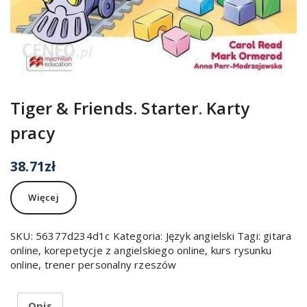
Tiger & Friends. Starter. Karty
pracy
38.71
zł
Więcej
SKU:
56377d234d1c
Kategoria:
Język angielski
Tagi:
gitara
online
,
korepetycje z angielskiego online
,
kurs rysunku
online
,
trener personalny rzeszów
Opis