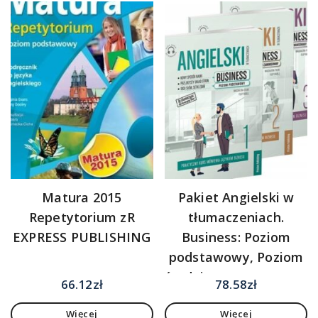
Matura 2015
Pakiet Angielski w
Repetytorium zR
tłumaczeniach.
EXPRESS PUBLISHING
Business: Poziom
podstawowy, Poziom
średniozaawansowany,
66.12
zł
78.58
zł
Poziom
Więcej
Więcej
zaawansowany