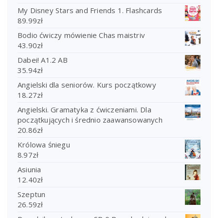
My Disney Stars and Friends 1. Flashcards
89.99
zł
Bodio ćwiczy mówienie Chas maistriv
43.90
zł
Dabei! A1.2 AB
35.94
zł
Angielski dla seniorów. Kurs początkowy
18.27
zł
Angielski. Gramatyka z ćwiczeniami. Dla
początkujących i średnio zaawansowanych
20.86
zł
Królowa śniegu
8.97
zł
Asiunia
12.40
zł
Szeptun
26.59
zł