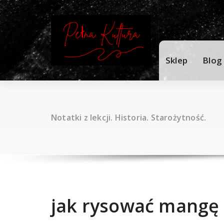
Skip
to
content
Sklep
Blog
Notatki z lekcji. Historia. Starożytność.
jak rysować mangę