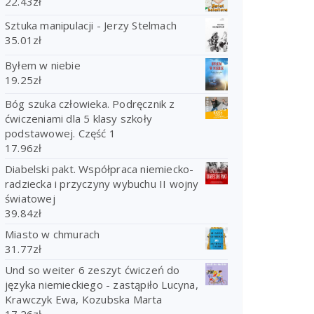
22.43
zł
Sztuka manipulacji - Jerzy Stelmach
35.01
zł
Byłem w niebie
19.25
zł
Bóg szuka człowieka. Podręcznik z
ćwiczeniami dla 5 klasy szkoły
podstawowej. Część 1
17.96
zł
Diabelski pakt. Współpraca niemiecko-
radziecka i przyczyny wybuchu II wojny
światowej
39.84
zł
Miasto w chmurach
31.77
zł
Und so weiter 6 zeszyt ćwiczeń do
języka niemieckiego - zastąpiło Lucyna,
Krawczyk Ewa, Kozubska Marta
17.26
zł