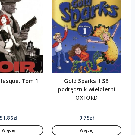
rlesque. Tom 1
Gold Sparks 1 SB
podręcznik wieloletni
OXFORD
51.86
zł
9.75
zł
Więcej
Więcej