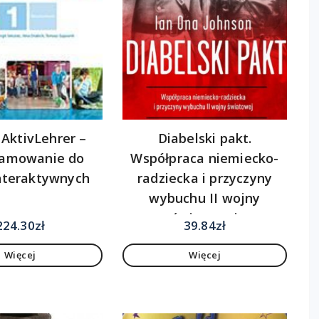
 AktivLehrer –
Diabelski pakt.
ramowanie do
Współpraca niemiecko-
interaktywnych
radziecka i przyczyny
wybuchu II wojny
światowej
224.30
zł
39.84
zł
Więcej
Więcej