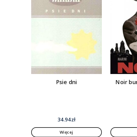
Psie dni
Noir bu
34.94
zł
Więcej