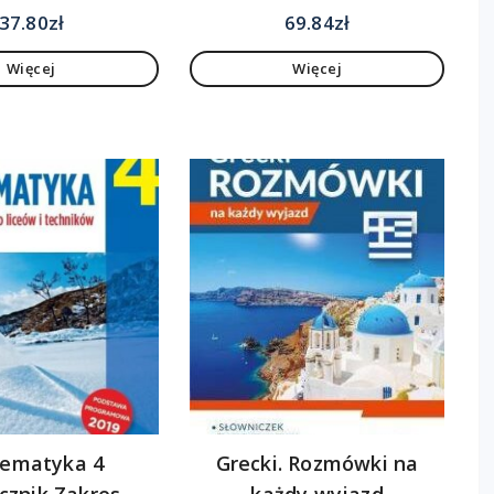
37.80
zł
69.84
zł
Więcej
Więcej
ematyka 4
Grecki. Rozmówki na
cznik Zakres
każdy wyjazd