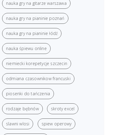
nauka gry na gitarze warszawa
nauka gry na pianinie poznań
nauka gry na pianinie łódź
nauka śpiewu online
niemiecki korepetycje szczecin
odmiana czasownikow francuski
piosenki do tańczenia
rodzaje bębnów
skroty excel
slawni wlosi
spiew operowy