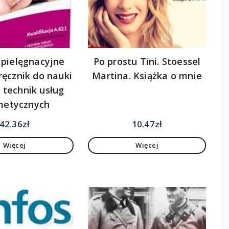
 pielęgnacyjne
Po prostu Tini. Stoessel
ręcznik do nauki
Martina. Książka o mnie
technik usług
metycznych
42.36
zł
10.47
zł
Więcej
Więcej