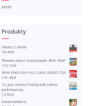
zzzzz
Produkty
Gulasz z turula
18.49
zł
Planeta dzieci. Sześciolatek. BOX WSiP
132.10
zł
NEW ENGLISH FILE CLASS AUDIO CDS
141.46
zł
To jest chemia Podręcznik Zakres
podstawowy
12.92
zł
Kwiat kalafiora