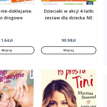
ie-doklejanie.
Dzieciaki w akcji 4-latki
ki drogowe
zestaw dla dziecka NE
1.64
zł
90.98
zł
Więcej
Więcej