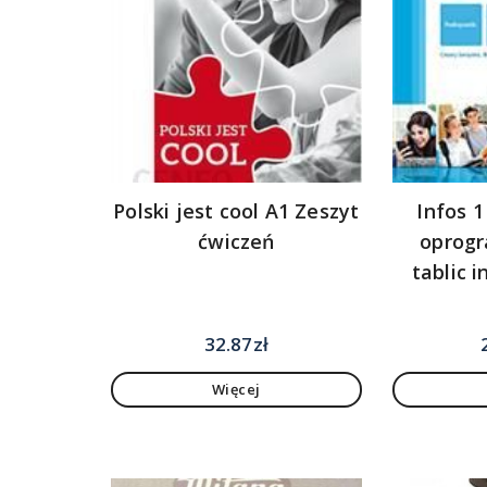
Polski jest cool A1 Zeszyt
Infos 1
ćwiczeń
oprog
tablic 
32.87
zł
Więcej