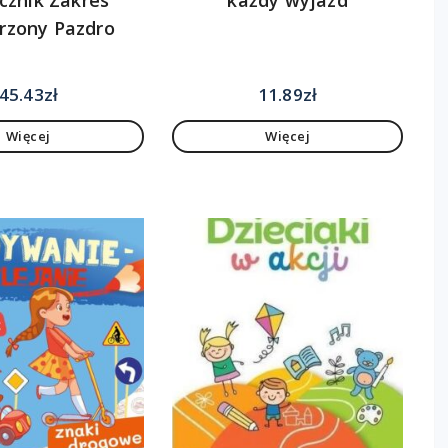
rzony Pazdro
45.43
zł
11.89
zł
Więcej
Więcej