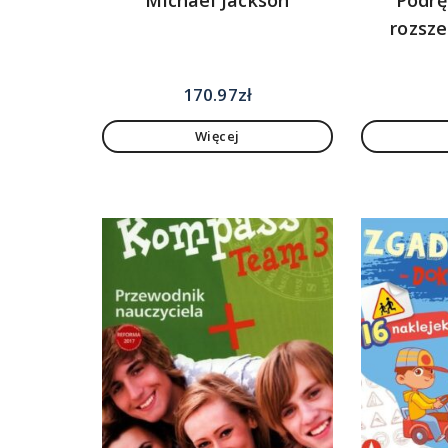
rozsze
170.97
zł
Więcej