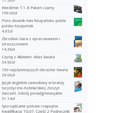
Wiedźmin T.1-8 Pakiet czarny
199.00
zł
Pons słownik mini hiszpańsko-polski
polsko-hiszpański
4.95
zł
Zbrodnia i kara z opracowaniem i
streszczeniem
14.36
zł
Czytaj z Albikiem. Atlas świata
54.93
zł
100 najsłynniejszych obrazów świata
29.00
zł
Język angielski zawodowy w branży
turystyczno-hotelarskiej. Zeszyt
ćwiczeń. Szkoły ponadgimnazjalne
31.14
zł
Sporządzanie potraw i napojów.
Kwalifikacja TG.07. Część 2 Podręcznik