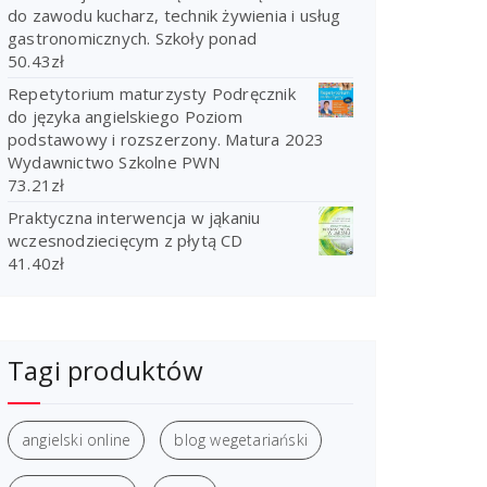
do zawodu kucharz, technik żywienia i usług
gastronomicznych. Szkoły ponad
50.43
zł
Repetytorium maturzysty Podręcznik
do języka angielskiego Poziom
podstawowy i rozszerzony. Matura 2023
Wydawnictwo Szkolne PWN
73.21
zł
Praktyczna interwencja w jąkaniu
wczesnodziecięcym z płytą CD
41.40
zł
Tagi produktów
angielski online
blog wegetariański