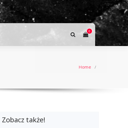
0
Home
/
Zobacz także!