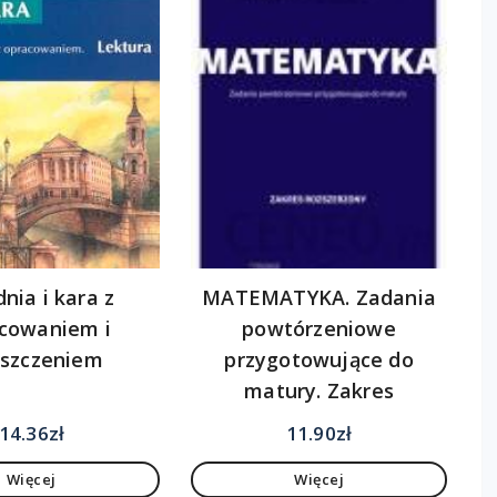
nia i kara z
MATEMATYKA. Zadania
cowaniem i
powtórzeniowe
eszczeniem
przygotowujące do
matury. Zakres
rozszerzony
14.36
zł
11.90
zł
Więcej
Więcej