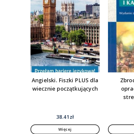
Angielski. Fiszki PLUS dla
Zbrod
wiecznie początkujących
opra
str
38.41
zł
Więcej