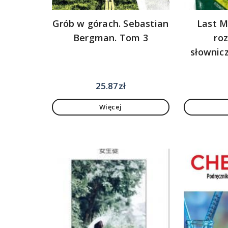
Grób w górach. Sebastian
Last M
Bergman. Tom 3
ro
słownic
25.87
zł
Więcej