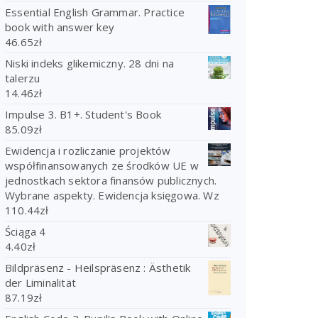
Essential English Grammar. Practice
book with answer key
46.65
zł
Niski indeks glikemiczny. 28 dni na
talerzu
14.46
zł
Impulse 3. B1+. Student's Book
85.09
zł
Ewidencja i rozliczanie projektów
współfinansowanych ze środków UE w
jednostkach sektora finansów publicznych.
Wybrane aspekty. Ewidencja księgowa. Wz
110.44
zł
Ściąga 4
4.40
zł
Bildpräsenz - Heilspräsenz : Ästhetik
der Liminalität
87.19
zł