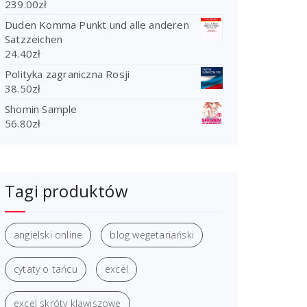
239.00
zł
Duden Komma Punkt und alle anderen
Satzzeichen
24.40
zł
Polityka zagraniczna Rosji
38.50
zł
Shomin Sample
56.80
zł
Tagi produktów
angielski online
blog wegetariański
cytaty o tańcu
excel
excel skróty klawiszowe