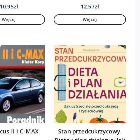
10.95
zł
12.57
zł
Więcej
Więcej
cus II i C-MAX
Stan przedcukrzycowy.
Dieta i plan działania. Jak