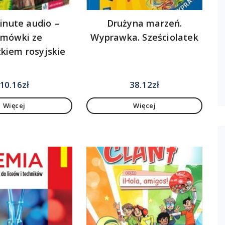
inute audio –
Drużyna marzeń.
zmówki ze
Wyprawka. Sześciolatek
zkiem rosyjskie
10.16
zł
38.12
zł
Więcej
Więcej