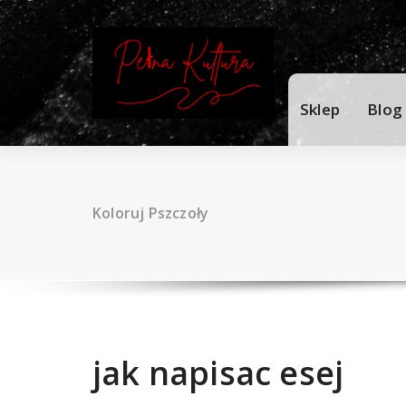
Skip
to
content
Sklep
Blog
Koloruj Pszczoły
jak napisac esej