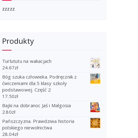
zzzzz
Produkty
Turlututu na wakacjach
24.67
zł
Bóg szuka człowieka. Podręcznik z
ćwiczeniami dla 5 klasy szkoły
podstawowej. Część 2
17.50
zł
Bajki na dobranoc Jaś i Małgosia
2.80
zł
Pańszczyzna. Prawdziwa historia
polskiego niewolnictwa
28.04
zł