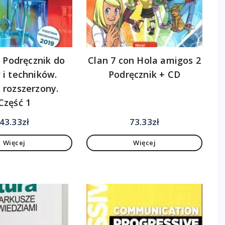
 Podręcznik do
Clan 7 con Hola amigos 2
 i techników.
Podręcznik + CD
 rozszerzony.
Część 1
43.33
zł
73.33
zł
Więcej
Więcej