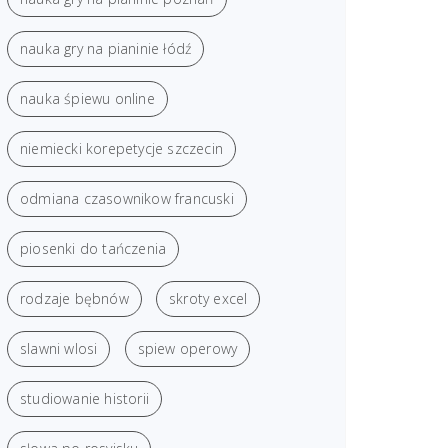
nauka gry na pianinie łódź
nauka śpiewu online
niemiecki korepetycje szczecin
odmiana czasownikow francuski
piosenki do tańczenia
rodzaje bębnów
skroty excel
slawni wlosi
spiew operowy
studiowanie historii