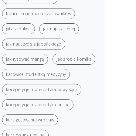
francuski odmiana czasowników
gitara online
jak napisac esej
jak nauczyć się japońskiego
jak rysować mangę
jak zrobić komiks
katowice studentką medycyny
korepetycje matematyka nowy sącz
korepetycje matematyka online
kurs gotowania wrocław
kurs rysunku online