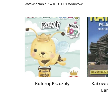
Sorted
Wyświetlanie 1–30 z 119 wyników
by
latest
Koloruj Pszczoły
Katowic
La