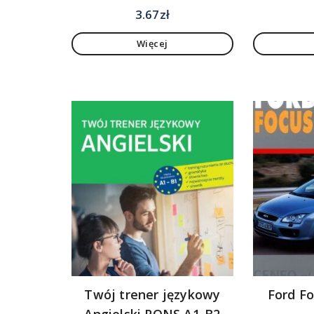
3.67
zł
Więcej
Twój trener językowy
Ford Fo
Angielski PONS A1-B2