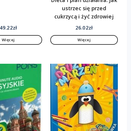
ustrzec się przed
cukrzycą i żyć zdrowiej
49.22
zł
26.02
zł
Więcej
Więcej