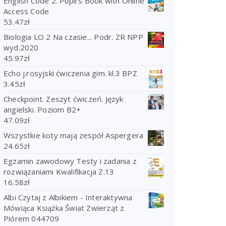
English Code 2. Pupil's Book with Online
Access Code
53.47
zł
Biologia LO 2 Na czasie... Podr. ZR NPP
wyd.2020
45.97
zł
Echo j.rosyjski ćwiczenia gim. kl.3 BPZ
3.45
zł
Checkpoint. Zeszyt ćwiczeń. Język
angielski. Poziom B2+
47.09
zł
Wszystkie koty mają zespół Aspergera
24.65
zł
Egzamin zawodowy Testy i zadania z
rozwiązaniami Kwalifikacja Z.13
16.58
zł
Albi Czytaj z Albikiem - Interaktywna
Mówiąca Książka Świat Zwierząt z
Piórem 044709