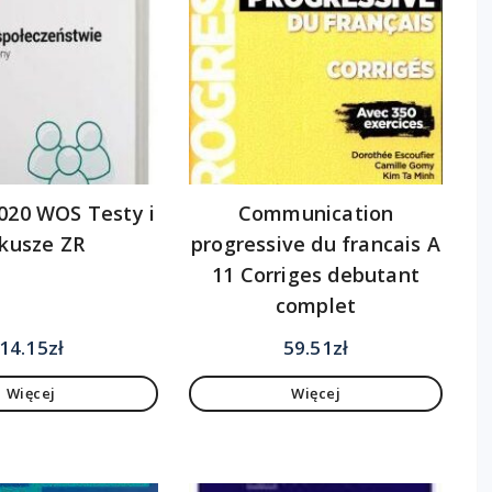
020 WOS Testy i
Communication
kusze ZR
progressive du francais A
11 Corriges debutant
complet
14.15
zł
59.51
zł
Więcej
Więcej