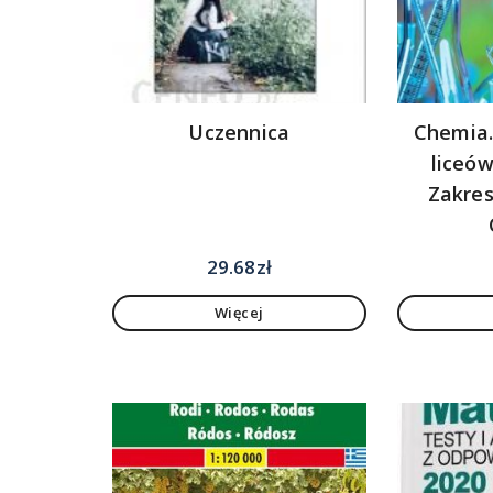
Uczennica
Chemia.
liceów
Zakres
29.68
zł
Więcej