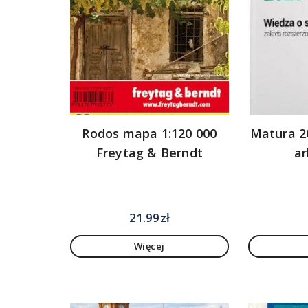
Rodos mapa 1:120 000
Matura 2
Freytag & Berndt
ar
21.99
zł
Więcej