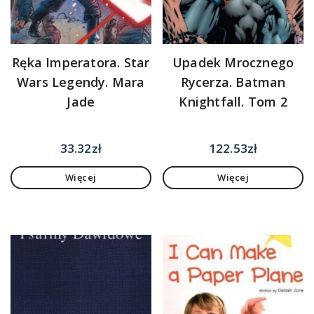
Ręka Imperatora. Star
Upadek Mrocznego
Wars Legendy. Mara
Rycerza. Batman
Jade
Knightfall. Tom 2
33.32
zł
122.53
zł
Więcej
Więcej