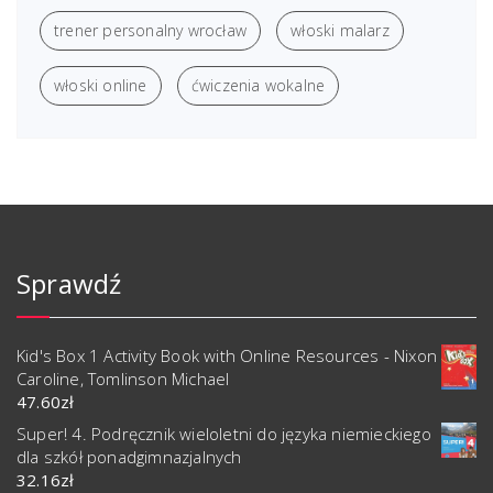
trener personalny wrocław
włoski malarz
włoski online
ćwiczenia wokalne
Sprawdź
Kid's Box 1 Activity Book with Online Resources - Nixon
Caroline, Tomlinson Michael
47.60
zł
Super! 4. Podręcznik wieloletni do języka niemieckiego
dla szkół ponadgimnazjalnych
32.16
zł