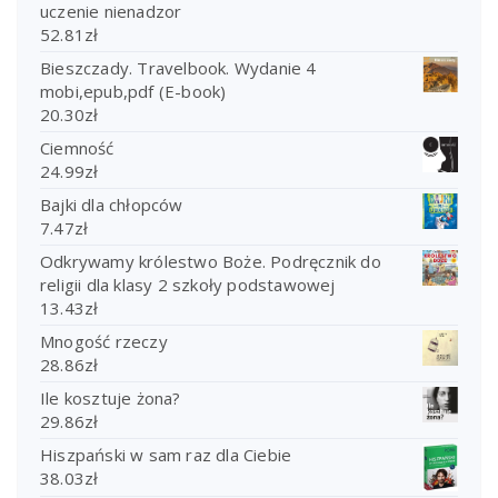
uczenie nienadzor
52.81
zł
Bieszczady. Travelbook. Wydanie 4
mobi,epub,pdf (E-book)
20.30
zł
Ciemność
24.99
zł
Bajki dla chłopców
7.47
zł
Odkrywamy królestwo Boże. Podręcznik do
religii dla klasy 2 szkoły podstawowej
13.43
zł
Mnogość rzeczy
28.86
zł
Ile kosztuje żona?
29.86
zł
Hiszpański w sam raz dla Ciebie
38.03
zł