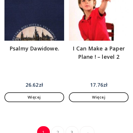
Psalmy Dawidowe.
I Can Make a Paper
Plane ! – level 2
26.62
zł
17.76
zł
Więcej
Więcej
1
2
3
→