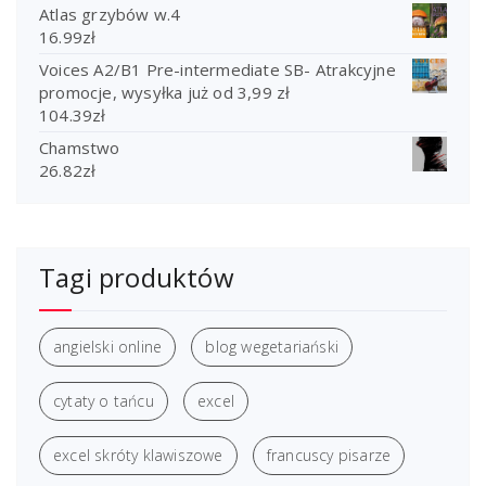
Atlas grzybów w.4
16.99
zł
Voices A2/B1 Pre-intermediate SB- Atrakcyjne
promocje, wysyłka już od 3,99 zł
104.39
zł
Chamstwo
26.82
zł
Tagi produktów
angielski online
blog wegetariański
cytaty o tańcu
excel
excel skróty klawiszowe
francuscy pisarze