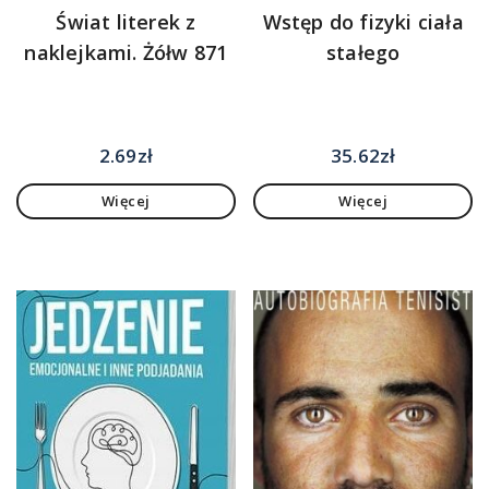
Świat literek z
Wstęp do fizyki ciała
naklejkami. Żółw 871
stałego
2.69
zł
35.62
zł
Więcej
Więcej