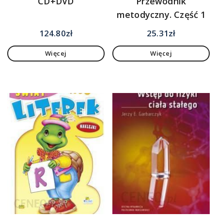
CD+DVD
Przewodnik
metodyczny. Część 1
124.80
zł
25.31
zł
Więcej
Więcej