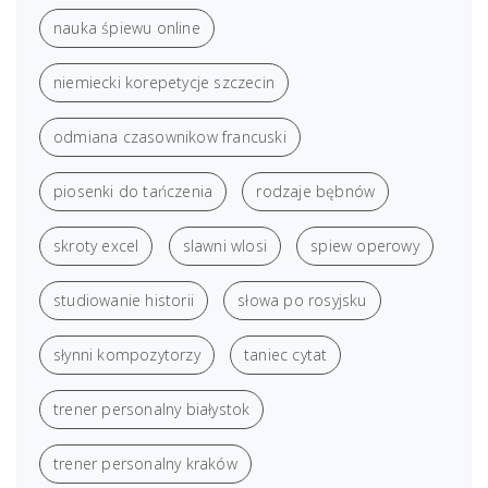
nauka śpiewu online
niemiecki korepetycje szczecin
odmiana czasownikow francuski
piosenki do tańczenia
rodzaje bębnów
skroty excel
slawni wlosi
spiew operowy
studiowanie historii
słowa po rosyjsku
słynni kompozytorzy
taniec cytat
trener personalny białystok
trener personalny kraków