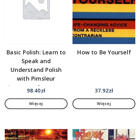
Basic Polish: Learn to
How to Be Yourself
Speak and
Understand Polish
with Pimsleur
Language Programs
98.40
zł
37.92
zł
Więcej
Więcej