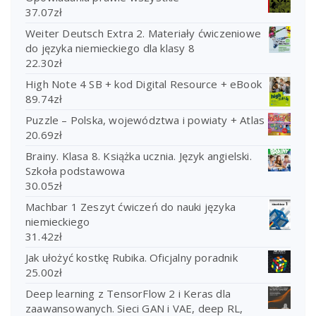
37.07
zł
Weiter Deutsch Extra 2. Materiały ćwiczeniowe
do języka niemieckiego dla klasy 8
22.30
zł
High Note 4 SB + kod Digital Resource + eBook
89.74
zł
Puzzle – Polska, województwa i powiaty + Atlas
20.69
zł
Brainy. Klasa 8. Książka ucznia. Język angielski.
Szkoła podstawowa
30.05
zł
Machbar 1 Zeszyt ćwiczeń do nauki języka
niemieckiego
31.42
zł
Jak ułożyć kostkę Rubika. Oficjalny poradnik
25.00
zł
Deep learning z TensorFlow 2 i Keras dla
zaawansowanych. Sieci GAN i VAE, deep RL,