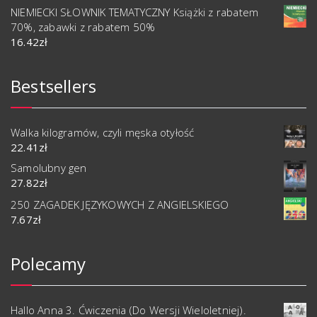
NIEMIECKI SŁOWNIK TEMATYCZNY Książki z rabatem
70%, zabawki z rabatem 50%
16.42
zł
Bestsellers
Walka kilogramów, czyli męska otyłość
22.41
zł
Samolubny gen
27.82
zł
250 ZAGADEK JĘZYKOWYCH Z ANGIELSKIEGO
7.67
zł
Polecamy
Hallo Anna 3. Ćwiczenia (Do Wersji Wieloletniej).