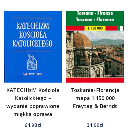
KATECHIzM Kościoła
Toskania-Florencja
Katolickiego –
mapa 1:150 000
wydanie poprawione
Freytag & Berndt
miękka oprawa
64.98
zł
34.99
zł