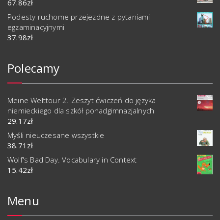
67.86
zł
Podesty ruchome przejezdne z pytaniami
egzaminacyjnymi
37.98
zł
Polecamy
Meine Welttour 2. Zeszyt ćwiczeń do języka
niemieckiego dla szkół ponadgimnazjalnych
29.17
zł
Myśli nieuczesane wszystkie
38.71
zł
Wolf's Bad Day. Vocabulary in Context
15.42
zł
Menu