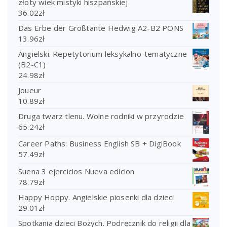
złoty wiek mistyki hiszpańskiej
36.02
zł
Das Erbe der Großtante Hedwig A2-B2 PONS
13.96
zł
Angielski. Repetytorium leksykalno-tematyczne
(B2-C1)
24.98
zł
Joueur
10.89
zł
Druga twarz tlenu. Wolne rodniki w przyrodzie
65.24
zł
Career Paths: Business English SB + DigiBook
57.49
zł
Suena 3 ejercicios Nueva edicion
78.79
zł
Happy Hoppy. Angielskie piosenki dla dzieci
29.01
zł
Spotkania dzieci Bożych. Podręcznik do religii dla