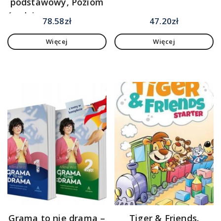
podstawowy, Poziom
średniozaawansowany,
78.58
zł
47.20
zł
Poziom
Więcej
Więcej
zaawansowany
Grama to nie drama –
Tiger & Friends.