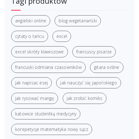
Tagi produktów
angielski online
blog wegetariański
cytaty o tańcu
excel
excel skróty klawiszowe
francuscy pisarze
francuski odmiana czasowników
gitara online
jak napisac esej
jak nauczyć się japońskiego
jak rysować mangę
jak zrobić komiks
katowice studentką medycyny
korepetycje matematyka nowy sącz