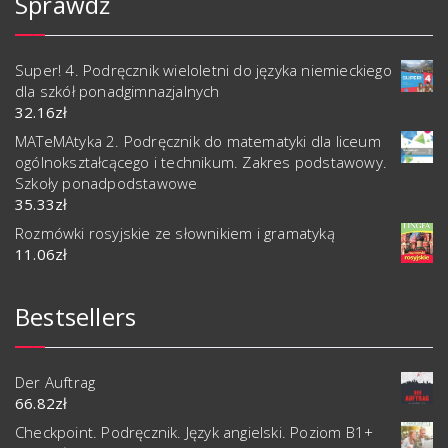
Sprawdź
Super! 4. Podręcznik wieloletni do języka niemieckiego
dla szkół ponadgimnazjalnych
32.16
zł
MATeMAtyka 2. Podręcznik do matematyki dla liceum
ogólnokształcącego i technikum. Zakres podstawowy.
Szkoły ponadpodstawowe
35.33
zł
Rozmówki rosyjskie ze słownikiem i gramatyką
11.06
zł
Bestsellers
Der Auftrag
66.82
zł
Checkpoint. Podręcznik. Język angielski. Poziom B1+