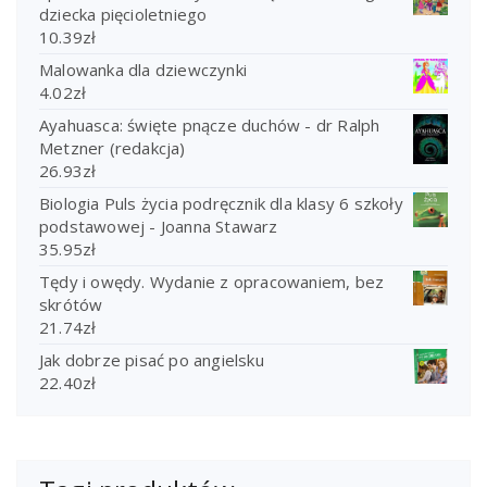
dziecka pięcioletniego
10.39
zł
Malowanka dla dziewczynki
4.02
zł
Ayahuasca: święte pnącze duchów - dr Ralph
Metzner (redakcja)
26.93
zł
Biologia Puls życia podręcznik dla klasy 6 szkoły
podstawowej - Joanna Stawarz
35.95
zł
Tędy i owędy. Wydanie z opracowaniem, bez
skrótów
21.74
zł
Jak dobrze pisać po angielsku
22.40
zł