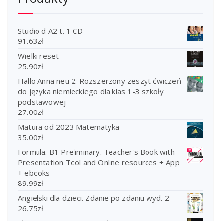
Studio d A2 t. 1 CD
91.63
zł
Wielki reset
25.90
zł
Hallo Anna neu 2. Rozszerzony zeszyt ćwiczeń
do języka niemieckiego dla klas 1-3 szkoły
podstawowej
27.00
zł
Matura od 2023 Matematyka
35.00
zł
Formula. B1 Preliminary. Teacher's Book with
Presentation Tool and Online resources + App
+ ebooks
89.99
zł
Angielski dla dzieci. Zdanie po zdaniu wyd. 2
26.75
zł