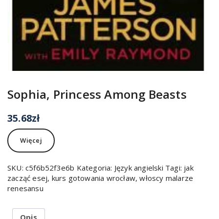
Sophia, Princess Among Beasts
35.68
zł
Więcej
SKU:
c5f6b52f3e6b
Kategoria:
Język angielski
Tagi:
jak
zacząć esej
,
kurs gotowania wrocław
,
włoscy malarze
renesansu
Opis