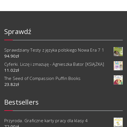
Sprawdź
Sprawdziany Testy z języka polskiego Nowa Era 7 1
94.90
zł
Cyferki. Liczę i zmazuję - Agnieszka Bator [KSIĄŻKA]
11.02
zł
The Seed of Compassion Puffin Books
23.82
zł
Bestsellers
Przyroda. Graficzne karty pracy dla klasy 4
72.00
zł