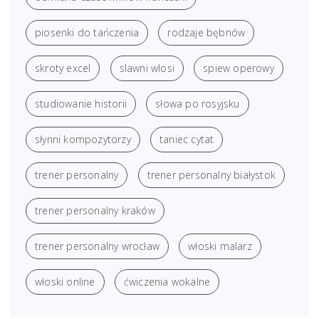
piosenki do tańczenia
rodzaje bębnów
skroty excel
slawni wlosi
spiew operowy
studiowanie historii
słowa po rosyjsku
słynni kompozytorzy
taniec cytat
trener personalny
trener personalny białystok
trener personalny kraków
trener personalny wrocław
włoski malarz
włoski online
ćwiczenia wokalne