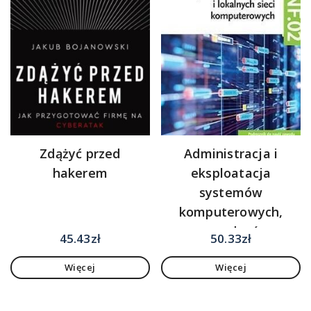
Zdążyć przed
Administracja i
hakerem
eksploatacja
systemów
komputerowych,
urządzeń
45.43
zł
50.33
zł
peryferyjnych i
Więcej
Więcej
lokalnych sieci
komputerowych.
Kwalifikacja INF.02.