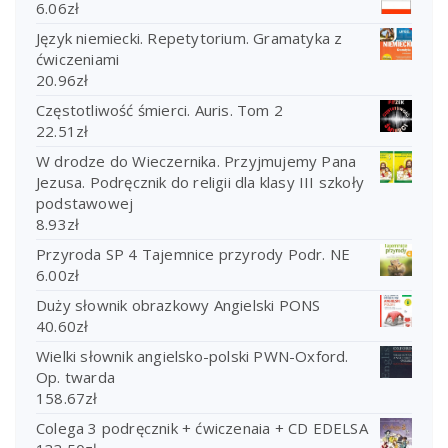
6.06
zł
Język niemiecki. Repetytorium. Gramatyka z
ćwiczeniami
20.96
zł
Częstotliwość śmierci. Auris. Tom 2
22.51
zł
W drodze do Wieczernika. Przyjmujemy Pana
Jezusa. Podręcznik do religii dla klasy III szkoły
podstawowej
8.93
zł
Przyroda SP 4 Tajemnice przyrody Podr. NE
6.00
zł
Duży słownik obrazkowy Angielski PONS
40.60
zł
Wielki słownik angielsko-polski PWN-Oxford.
Op. twarda
158.67
zł
Colega 3 podręcznik + ćwiczenaia + CD EDELSA