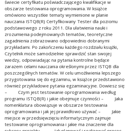
świecie certyfikatu poświadczającego kwalifikacje w
obszarze testowania oprogramowania. W książce
omówiono wszystkie tematy wymienione w planie
nauczania ISTQB(R) Certyfikowany Tester dla poziomu
podstawowego z roku 2011. Dla ułatwienia nauki i
zrozumienia podejmowanych tematów, teoretyczne
zagadnienia zobrazowano odpowiednio dobranymi
przykładami. Po zakończeniu każdego rozdziału książki,
Czytelnik może samodzielnie sprawdzić stan swojej
wiedzy, odpowiadając na pytania kontrolne będące
zarazem celami nauczania określonymi przez ISTQB dla
poszczególnych tematów. W celu umożliwienia lepszego
przygotowania się do egzaminu, w książce przedstawiono
również przykładowe pytania egzaminacyjne. Dowiesz się:
– Czym jest testowanie oprogramowania według
programu ISTQB(R) i jakie obejmuje czynności – Jaka
nomenklatura obowiązuje w obszarze testowania
oprogramowania i jak jej prawidłowo używać – Jakie
miejsce w przedsięwzięciu informatycznym zajmuje
testowanie oprogramowania i jakie ma znaczenie dla
sukcesu projektu – Jak planować i realizować proces