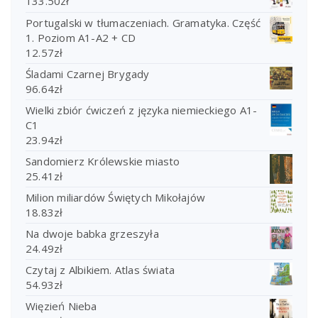
133.50
zł
Portugalski w tłumaczeniach. Gramatyka. Część
1. Poziom A1-A2 + CD
12.57
zł
Śladami Czarnej Brygady
96.64
zł
Wielki zbiór ćwiczeń z języka niemieckiego A1-
C1
23.94
zł
Sandomierz Królewskie miasto
25.41
zł
Milion miliardów Świętych Mikołajów
18.83
zł
Na dwoje babka grzeszyła
24.49
zł
Czytaj z Albikiem. Atlas świata
54.93
zł
Więzień Nieba