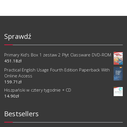
Sprawdź
Primary Kid's Box 1 zestaw 2 Płyt Classware DVD-ROM
451.18
zł
Practical English Usage Fourth Edition Paperback With
Online Access
159.71
zł
Hiszpański w cztery tygodnie + CD
14.90
zł
Bestsellers