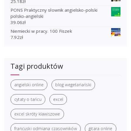
25.18
zł
PONS Praktyczny słownik angielsko-polski
polsko-angielski
39.06
zł
Niemiecki w pracy. 100 Fiszek
7.92
zł
Tagi produktów
angielski online
blog wegetariański
cytaty o tańcu
excel
excel skróty klawiszowe
francuski odmiana czasowników
gitara online