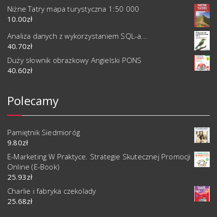
Niżne Tatry mapa turystyczna 1:50 000
10.00
zł
Analiza danych z wykorzystaniem SQL-a...
40.70
zł
Duży słownik obrazkowy Angielski PONS
40.60
zł
Polecamy
Pamiętnik Siedmioróg
9.80
zł
E-Marketing W Praktyce. Strategie Skutecznej Promocji
Online (E-Book)
25.93
zł
Charlie i fabryka czekolady
25.68
zł