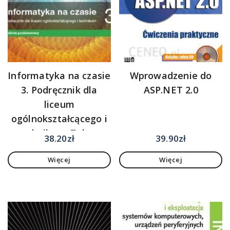
Informatyka na czasie
Wprowadzenie do
3. Podręcznik dla
ASP.NET 2.0
liceum
ogólnokształcącego i
technikum. Zakres
38.20
zł
39.90
zł
podstawowy. Szkoły
Więcej
Więcej
ponadpodstawowe