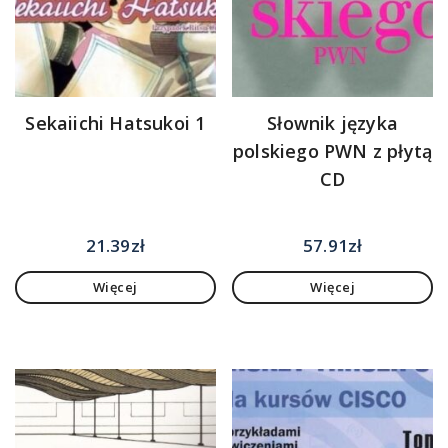
Sekaiichi Hatsukoi 1
Słownik języka
polskiego PWN z płytą
CD
21.39
zł
57.91
zł
Więcej
Więcej