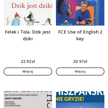
Felek i Tola. Dzik jest
FCE Use of English 2
dziki
key
22.92
zł
20.97
zł
Więcej
Więcej