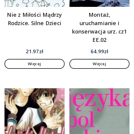
Nie z Miłości Mądrzy
Montaż,
Rodzice. Silne Dzieci
uruchamianie i
konserwacja urz. cz1
EE.02
21.97
zł
64.99
zł
Więcej
Więcej