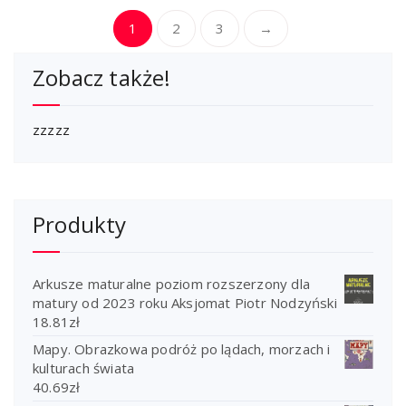
1
2
3
→
Zobacz także!
zzzzz
Produkty
Arkusze maturalne poziom rozszerzony dla
matury od 2023 roku Aksjomat Piotr Nodzyński
18.81
zł
Mapy. Obrazkowa podróż po lądach, morzach i
kulturach świata
40.69
zł