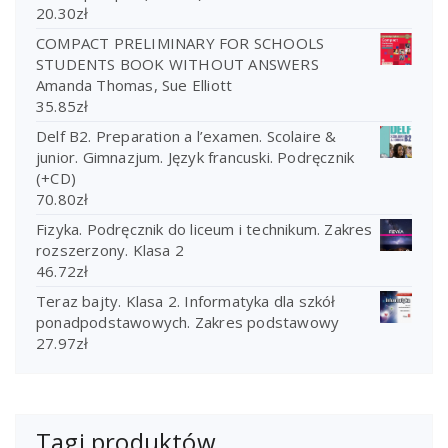
20.30
zł
COMPACT PRELIMINARY FOR SCHOOLS
STUDENTS BOOK WITHOUT ANSWERS
Amanda Thomas, Sue Elliott
35.85
zł
Delf B2. Preparation a l’examen. Scolaire &
junior. Gimnazjum. Język francuski. Podręcznik
(+CD)
70.80
zł
Fizyka. Podręcznik do liceum i technikum. Zakres
rozszerzony. Klasa 2
46.72
zł
Teraz bajty. Klasa 2. Informatyka dla szkół
ponadpodstawowych. Zakres podstawowy
27.97
zł
Tagi produktów