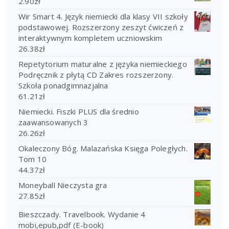
2.90
zł
Wir Smart 4. Język niemiecki dla klasy VII szkoły
podstawowej. Rozszerzony zeszyt ćwiczeń z
interaktywnym kompletem uczniowskim
26.38
zł
Repetytorium maturalne z języka niemieckiego
Podręcznik z płytą CD Zakres rozszerzony.
Szkoła ponadgimnazjalna
61.21
zł
Niemiecki. Fiszki PLUS dla średnio
zaawansowanych 3
26.26
zł
Okaleczony Bóg. Malazańska Księga Poległych.
Tom 10
44.37
zł
Moneyball Nieczysta gra
27.85
zł
Bieszczady. Travelbook. Wydanie 4
mobi,epub,pdf (E-book)