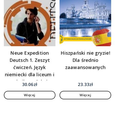
Neue Expedition
Hiszpański nie gryzie!
Deutsch 1. Zeszyt
Dla średnio
ćwiczeń. Język
zaawansowanych
niemiecki dla liceum i
technikum. Szkoły
30.06
zł
23.33
zł
ponadgimnazjalne
Więcej
Więcej