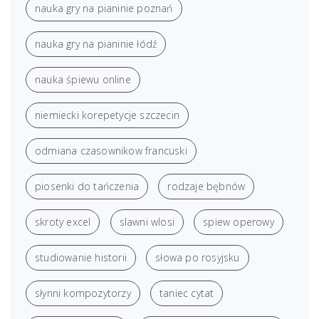
nauka gry na pianinie poznań
nauka gry na pianinie łódź
nauka śpiewu online
niemiecki korepetycje szczecin
odmiana czasownikow francuski
piosenki do tańczenia
rodzaje bębnów
skroty excel
slawni wlosi
spiew operowy
studiowanie historii
słowa po rosyjsku
słynni kompozytorzy
taniec cytat