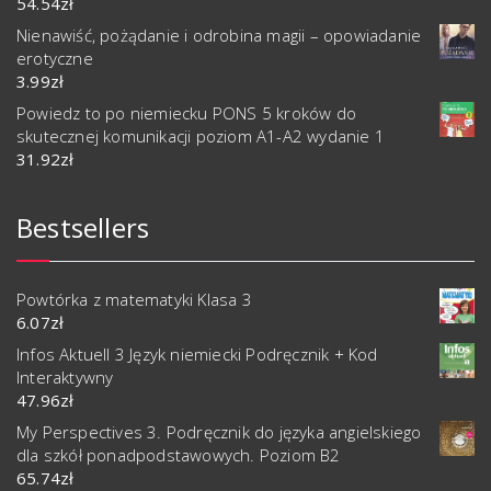
54.54
zł
Nienawiść, pożądanie i odrobina magii – opowiadanie
erotyczne
3.99
zł
Powiedz to po niemiecku PONS 5 kroków do
skutecznej komunikacji poziom A1-A2 wydanie 1
31.92
zł
Bestsellers
Powtórka z matematyki Klasa 3
6.07
zł
Infos Aktuell 3 Język niemiecki Podręcznik + Kod
Interaktywny
47.96
zł
My Perspectives 3. Podręcznik do języka angielskiego
dla szkół ponadpodstawowych. Poziom B2
65.74
zł