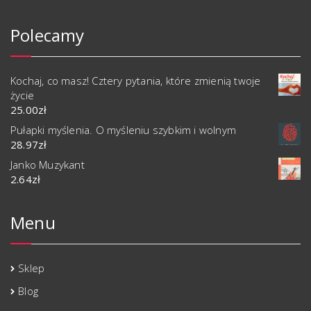
Polecamy
Kochaj, co masz! Cztery pytania, które zmienią twoje
życie
25.00
zł
Pułapki myślenia. O myśleniu szybkim i wolnym
28.97
zł
Janko Muzykant
2.64
zł
Menu
Sklep
Blog