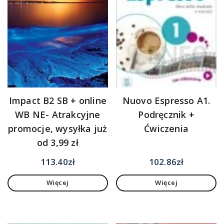
Impact B2 SB + online
Nuovo Espresso A1.
WB NE- Atrakcyjne
Podręcznik +
promocje, wysyłka już
Ćwiczenia
od 3,99 zł
113.40
zł
102.86
zł
Więcej
Więcej