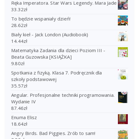
Ręka Imperatora. Star Wars Legendy. Mara Jade
33.32
zł
To będzie wspaniały dzień!
28.62
zł
Biały kieł - Jack London (Audiobook)
14.44
zł
Matematyka Zadania dla dzieci Poziom III -
Beata Guzowska [KSIĄŻKA]
9.80
zł
Spotkania z fizyką. Klasa 7. Podręcznik dla
szkoły podstawowej
35.57
zł
Angular. Profesjonalne techniki programowania.
Wydanie IV
87.46
zł
Enuma Elisz
18.64
zł
Angry Birds. Bad Piggies. Zrób to sam!