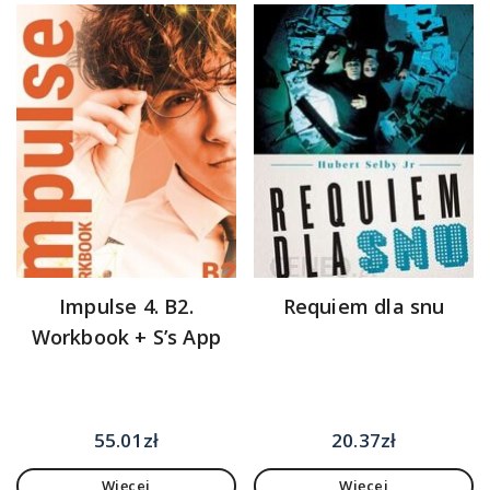
Impulse 4. B2.
Requiem dla snu
Workbook + S’s App
55.01
zł
20.37
zł
Więcej
Więcej