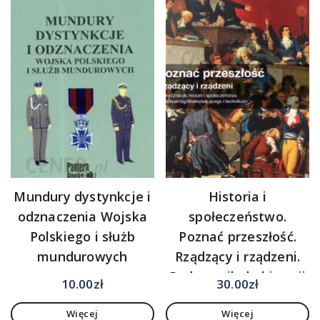
Mundury dystynkcje i
Historia i
odznaczenia Wojska
społeczeństwo.
Polskiego i służb
Poznać przeszłość.
mundurowych
Rządzący i rządzeni.
Podręcznik do historii
10.00
zł
30.00
zł
i społeczeństwa dla
Więcej
Więcej
szkół