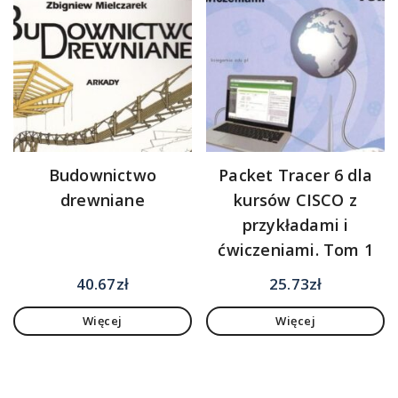
Budownictwo
Packet Tracer 6 dla
drewniane
kursów CISCO z
przykładami i
ćwiczeniami. Tom 1
40.67
zł
25.73
zł
Więcej
Więcej