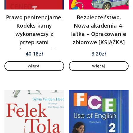
Prawo penitencjarne.
Bezpieczeństwo.
Kodeks karny
Nowa akademia 4-
wykonawczy z
latka – Opracowanie
przepisami
zbiorowe [KSIĄŻKA]
wykonawczymi i
40.18
zł
3.20
zł
związkowymi –
Więcej
Więcej
Waldemar Śledzik (E-
book)