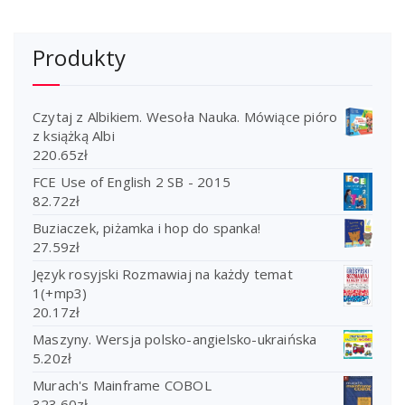
Produkty
Czytaj z Albikiem. Wesoła Nauka. Mówiące pióro
z książką Albi
220.65
zł
FCE Use of English 2 SB - 2015
82.72
zł
Buziaczek, piżamka i hop do spanka!
27.59
zł
Język rosyjski Rozmawiaj na każdy temat
1(+mp3)
20.17
zł
Maszyny. Wersja polsko-angielsko-ukraińska
5.20
zł
Murach's Mainframe COBOL
323.60
zł