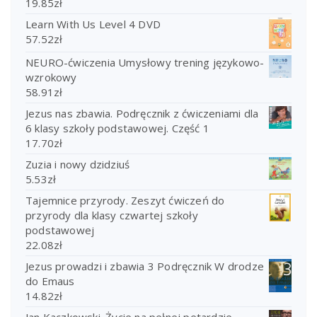
19.85
zł
Learn With Us Level 4 DVD
57.52
zł
NEURO-ćwiczenia Umysłowy trening językowo-
wzrokowy
58.91
zł
Jezus nas zbawia. Podręcznik z ćwiczeniami dla
6 klasy szkoły podstawowej. Część 1
17.70
zł
Zuzia i nowy dzidziuś
5.53
zł
Tajemnice przyrody. Zeszyt ćwiczeń do
przyrody dla klasy czwartej szkoły
podstawowej
22.08
zł
Jezus prowadzi i zbawia 3 Podręcznik W drodze
do Emaus
14.82
zł