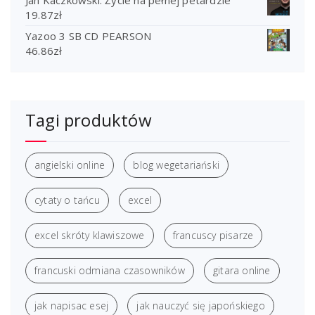
Jan Kaczkowski. Życie na pełnej petardzie
19.87
zł
Yazoo 3 SB CD PEARSON
46.86
zł
Tagi produktów
angielski online
blog wegetariański
cytaty o tańcu
excel
excel skróty klawiszowe
francuscy pisarze
francuski odmiana czasowników
gitara online
jak napisac esej
jak nauczyć się japońskiego