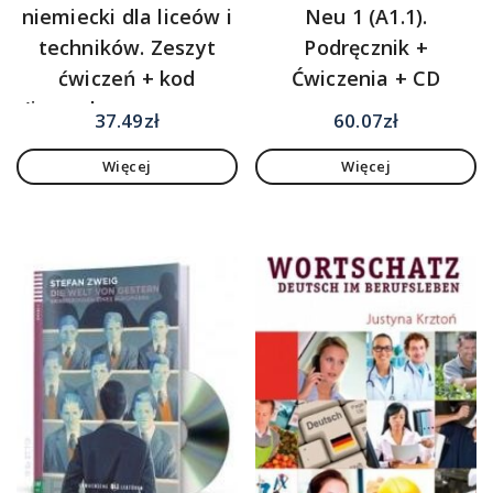
niemiecki dla liceów i
Neu 1 (A1.1).
techników. Zeszyt
Podręcznik +
ćwiczeń + kod
Ćwiczenia + CD
(interaktywny zeszyt
37.49
zł
60.07
zł
ćwiczeń)
Więcej
Więcej