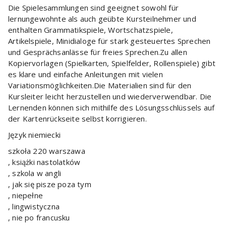
Die Spielesammlungen sind geeignet sowohl für
lernungewohnte als auch geübte Kursteilnehmer und
enthalten Grammatikspiele, Wortschatzspiele,
Artikelspiele, Minidialoge für stark gesteuertes Sprechen
und Gesprächsanlässe für freies Sprechen.Zu allen
Kopiervorlagen (Spielkarten, Spielfelder, Rollenspiele) gibt
es klare und einfache Anleitungen mit vielen
Variationsmöglichkeiten.Die Materialien sind für den
Kursleiter leicht herzustellen und wiederverwendbar. Die
Lernenden können sich mithilfe des Lösungsschlüssels auf
der Kartenrückseite selbst korrigieren.
Język niemiecki
szkoła 220 warszawa
, książki nastolatków
, szkola w angli
, jak się pisze poza tym
, niepełne
, lingwistyczna
, nie po francusku