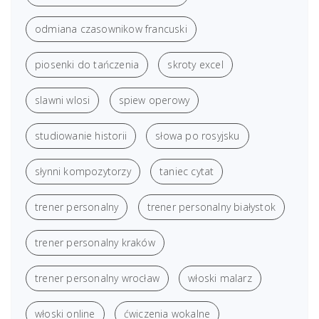
odmiana czasownikow francuski
piosenki do tańczenia
skroty excel
slawni wlosi
spiew operowy
studiowanie historii
słowa po rosyjsku
słynni kompozytorzy
taniec cytat
trener personalny
trener personalny białystok
trener personalny kraków
trener personalny wrocław
włoski malarz
włoski online
ćwiczenia wokalne