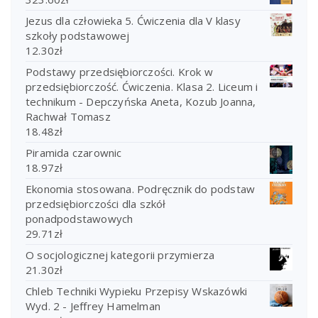
Jezus dla człowieka 5. Ćwiczenia dla V klasy
szkoły podstawowej
12.30
zł
Podstawy przedsiębiorczości. Krok w
przedsiębiorczość. Ćwiczenia. Klasa 2. Liceum i
technikum - Depczyńska Aneta, Kozub Joanna,
Rachwał Tomasz
18.48
zł
Piramida czarownic
18.97
zł
Ekonomia stosowana. Podręcznik do podstaw
przedsiębiorczości dla szkół
ponadpodstawowych
29.71
zł
O socjologicznej kategorii przymierza
21.30
zł
Chleb Techniki Wypieku Przepisy Wskazówki
Wyd. 2 - Jeffrey Hamelman