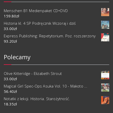
Menschen B1 Medienpaket CD+DVD
159.80
zł
Historia kl. 4 SP Podręcznik Wczoraj i dziś
33.00
zł
Express Publishing: Repetytorium. Poz. rozszerzony
93.20
zł
Polecamy
Olive Kitteridge - Elizabeth Strout
33.00
zł
Magical Girl Spec-Ops Asuka Vol. 10 - Makoto ...
56.40
zł
Notatki z lekcji. Historia. Starożytność.
18.35
zł