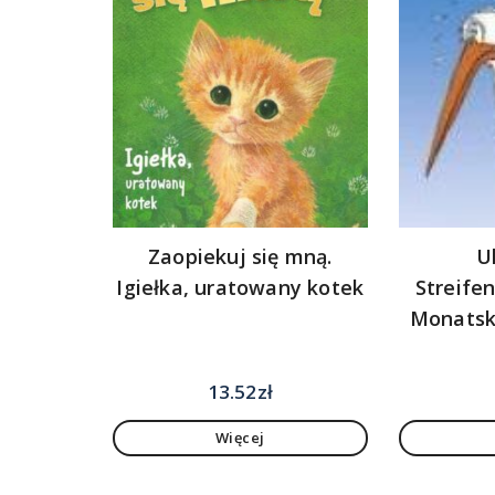
Zaopiekuj się mną.
Ul
Igiełka, uratowany kotek
Streife
Monatska
13.52
zł
Więcej