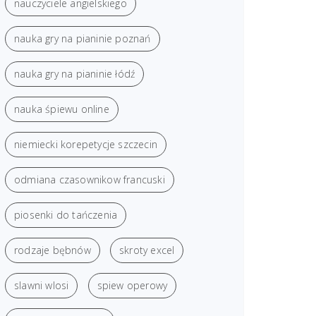
nauczyciele angielskiego
nauka gry na pianinie poznań
nauka gry na pianinie łódź
nauka śpiewu online
niemiecki korepetycje szczecin
odmiana czasownikow francuski
piosenki do tańczenia
rodzaje bębnów
skroty excel
slawni wlosi
spiew operowy