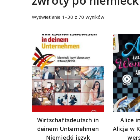
zwroty po niemiec
Sorted
Wyświetlanie 1–30 z 70 wyników
by
latest
Wirtschaftsdeutsch in
Alice 
deinem Unternehmen
Alicja w 
Niemiecki język
wers