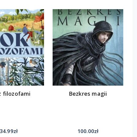
z filozofami
Bezkres magii
34.99
zł
100.00
zł