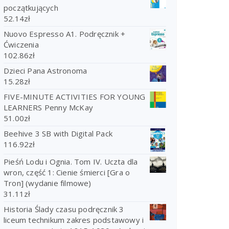
początkujących
52.14
zł
Nuovo Espresso A1. Podręcznik +
Ćwiczenia
102.86
zł
Dzieci Pana Astronoma
15.28
zł
FIVE-MINUTE ACTIVITIES FOR YOUNG
LEARNERS Penny McKay
51.00
zł
Beehive 3 SB with Digital Pack
116.92
zł
Pieśń Lodu i Ognia. Tom IV. Uczta dla
wron, część 1: Cienie śmierci [Gra o
Tron] (wydanie filmowe)
31.11
zł
Historia Ślady czasu podręcznik 3
liceum technikum zakres podstawowy i