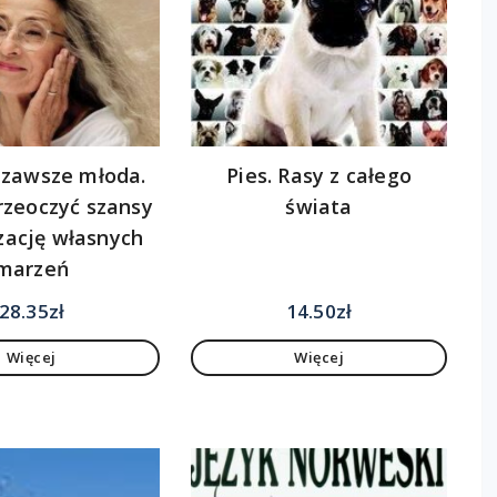
 zawsze młoda.
Pies. Rasy z całego
przeoczyć szansy
świata
izację własnych
marzeń
28.35
zł
14.50
zł
Więcej
Więcej