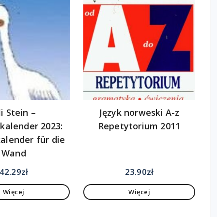
i Stein –
Język norweski A-z
nkalender 2023:
Repetytorium 2011
lender für die
Wand
42.29
zł
23.90
zł
Więcej
Więcej