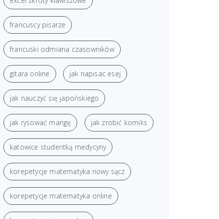
excel skróty klawiszowe
francuscy pisarze
francuski odmiana czasowników
gitara online
jak napisac esej
jak nauczyć się japońskiego
jak rysować mangę
jak zrobić komiks
katowice studentką medycyny
korepetycje matematyka nowy sącz
korepetycje matematyka online