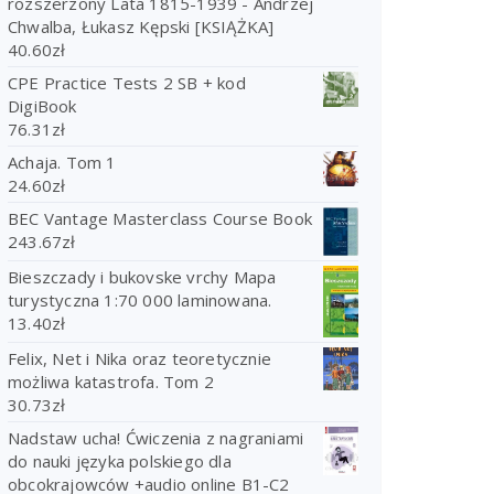
rozszerzony Lata 1815-1939 - Andrzej
Chwalba, Łukasz Kępski [KSIĄŻKA]
40.60
zł
CPE Practice Tests 2 SB + kod
DigiBook
76.31
zł
Achaja. Tom 1
24.60
zł
BEC Vantage Masterclass Course Book
243.67
zł
Bieszczady i bukovske vrchy Mapa
turystyczna 1:70 000 laminowana.
13.40
zł
Felix, Net i Nika oraz teoretycznie
możliwa katastrofa. Tom 2
30.73
zł
Nadstaw ucha! Ćwiczenia z nagraniami
do nauki języka polskiego dla
obcokrajowców +audio online B1-C2