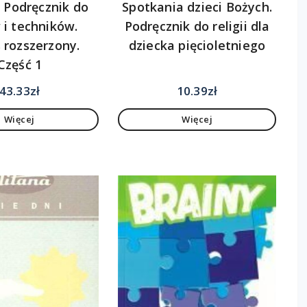
 Podręcznik do
Spotkania dzieci Bożych.
 i techników.
Podręcznik do religii dla
 rozszerzony.
dziecka pięcioletniego
Część 1
43.33
zł
10.39
zł
Więcej
Więcej