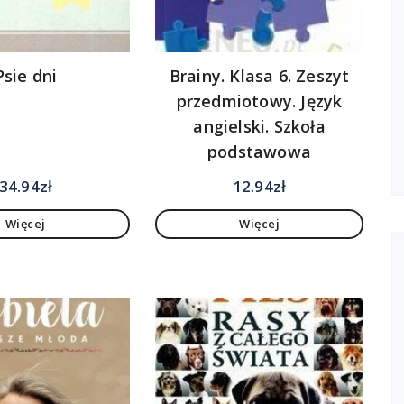
Psie dni
Brainy. Klasa 6. Zeszyt
przedmiotowy. Język
angielski. Szkoła
podstawowa
34.94
zł
12.94
zł
Więcej
Więcej