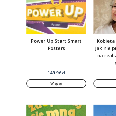
Power Up Start Smart
Kobieta
Posters
Jak nie 
na real
149.96
zł
Więcej