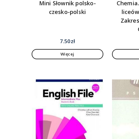
Mini Słownik polsko-
Chemia.
czesko-polski
liceów
Zakres
7.50
zł
Więcej