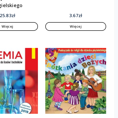
gielskiego
25.83
zł
3.67
zł
Więcej
Więcej