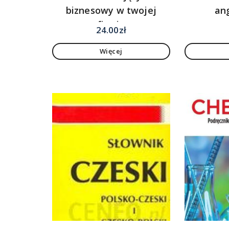
biznesowy w twojej
an
firmie
24.00
zł
Więcej