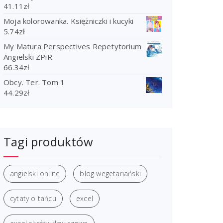
41.11
zł
Moja kolorowanka. Księżniczki i kucyki
5.74
zł
My Matura Perspectives Repetytorium
Angielski ZPiR
66.34
zł
Obcy. Ter. Tom 1
44.29
zł
Tagi produktów
angielski online
blog wegetariański
cytaty o tańcu
excel