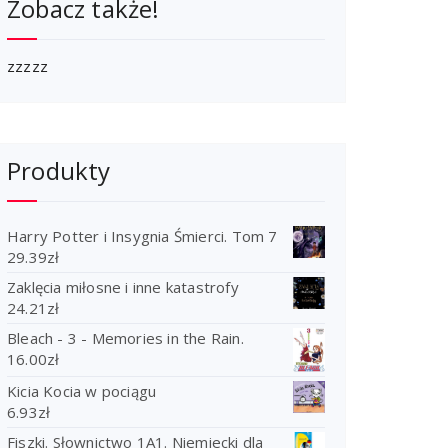
Zobacz także!
zzzzz
Produkty
Harry Potter i Insygnia Śmierci. Tom 7
29.39
zł
Zaklęcia miłosne i inne katastrofy
24.21
zł
Bleach - 3 - Memories in the Rain.
16.00
zł
Kicia Kocia w pociągu
6.93
zł
Fiszki. Słownictwo 1A1. Niemiecki dla