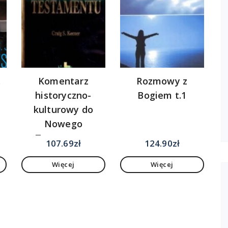
.
Komentarz
Rozmowy z
historyczno-
Bogiem t.1
kulturowy do
Nowego
Testamentu
107.69
zł
124.90
zł
Więcej
Więcej