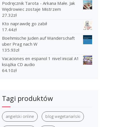
Podręcznik Tarota - Arkana Małe. Jak
Wędrowiec zostaje Mistrzem
27.32
zł
Kto naprawdę go zabił
17.44
zł
Boehmische Juden auf Wanderschaft
uber Prag nach W
135.93
zł
Vacaciones en espanol 1 nivel inicial A1
książka CD audio
64.10
zł
Tagi produktów
angielski online
blog wegetariański