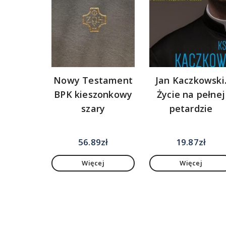
Nowy Testament
Jan Kaczkowski
BPK kieszonkowy
Życie na pełnej
szary
petardzie
56.89
zł
19.87
zł
Więcej
Więcej