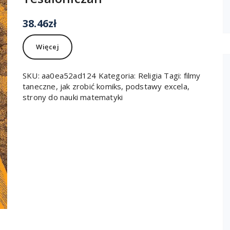
38.46
zł
Więcej
SKU:
aa0ea52ad124
Kategoria:
Religia
Tagi:
filmy
taneczne
,
jak zrobić komiks
,
podstawy excela
,
strony do nauki matematyki