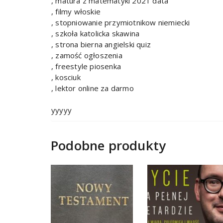
, matura z matematyki 2021 data
, filmy włoskie
, stopniowanie przymiotnikow niemiecki
, szkoła katolicka skawina
, strona bierna angielski quiz
, zamość ogłoszenia
, freestyle piosenka
, kosciuk
, lektor online za darmo
yyyyy
Podobne produkty