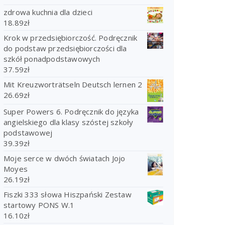
zdrowa kuchnia dla dzieci
18.89
zł
Krok w przedsiębiorczość. Podręcznik
do podstaw przedsiębiorczości dla
szkół ponadpodstawowych
37.59
zł
Mit Kreuzworträtseln Deutsch lernen 2
26.69
zł
Super Powers 6. Podręcznik do języka
angielskiego dla klasy szóstej szkoły
podstawowej
39.39
zł
Moje serce w dwóch światach Jojo
Moyes
26.19
zł
Fiszki 333 słowa Hiszpański Zestaw
startowy PONS W.1
16.10
zł