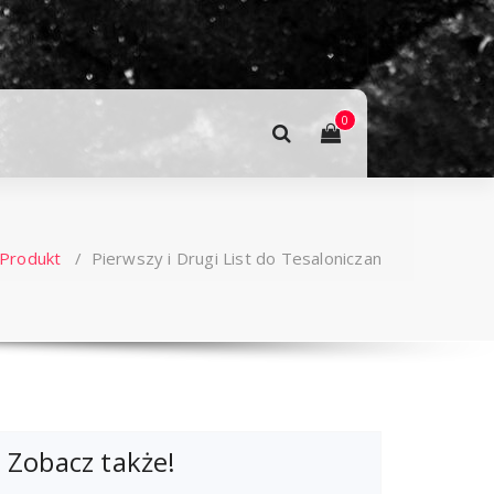
0
Produkt
/
Pierwszy i Drugi List do Tesaloniczan
Zobacz także!