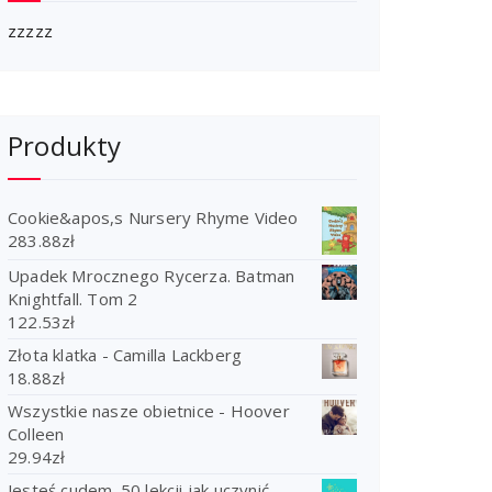
zzzzz
Produkty
Cookie&apos,s Nursery Rhyme Video
283.88
zł
Upadek Mrocznego Rycerza. Batman
Knightfall. Tom 2
122.53
zł
Złota klatka - Camilla Lackberg
18.88
zł
Wszystkie nasze obietnice - Hoover
Colleen
29.94
zł
Jesteś cudem. 50 lekcji jak uczynić