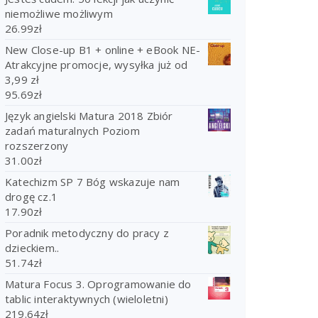
niemożliwe możliwym
26.99
zł
New Close-up B1 + online + eBook NE-
Atrakcyjne promocje, wysyłka już od
3,99 zł
95.69
zł
Język angielski Matura 2018 Zbiór
zadań maturalnych Poziom
rozszerzony
31.00
zł
Katechizm SP 7 Bóg wskazuje nam
drogę cz.1
17.90
zł
Poradnik metodyczny do pracy z
dzieckiem..
51.74
zł
Matura Focus 3. Oprogramowanie do
tablic interaktywnych (wieloletni)
219.64
zł