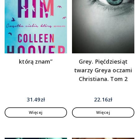
którą znam”
Grey. Pięćdziesiąt
twarzy Greya oczami
Christiana. Tom 2
31.49
zł
22.16
zł
Więcej
Więcej