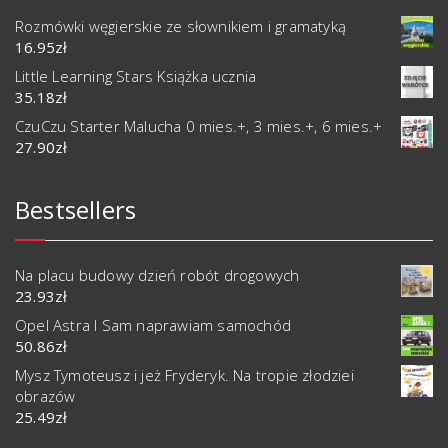
Rozmówki węgierskie ze słownikiem i gramatyką
16.95
zł
Little Learning Stars Książka ucznia
35.18
zł
CzuCzu Starter Malucha 0 mies.+, 3 mies.+, 6 mies.+
27.90
zł
Bestsellers
Na placu budowy dzień robót drogowych
23.93
zł
Opel Astra I Sam naprawiam samochód
50.86
zł
Mysz Tymoteusz i jeż Fryderyk. Na tropie złodziei
obrazów
25.49
zł