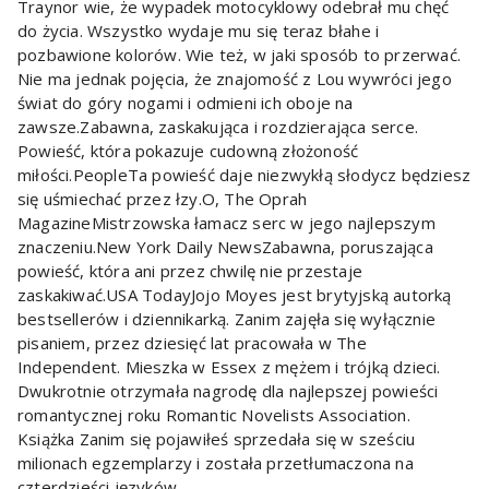
Traynor wie, że wypadek motocyklowy odebrał mu chęć
do życia. Wszystko wydaje mu się teraz błahe i
pozbawione kolorów. Wie też, w jaki sposób to przerwać.
Nie ma jednak pojęcia, że znajomość z Lou wywróci jego
świat do góry nogami i odmieni ich oboje na
zawsze.Zabawna, zaskakująca i rozdzierająca serce.
Powieść, która pokazuje cudowną złożoność
miłości.PeopleTa powieść daje niezwykłą słodycz będziesz
się uśmiechać przez łzy.O, The Oprah
MagazineMistrzowska łamacz serc w jego najlepszym
znaczeniu.New York Daily NewsZabawna, poruszająca
powieść, która ani przez chwilę nie przestaje
zaskakiwać.USA TodayJojo Moyes jest brytyjską autorką
bestsellerów i dziennikarką. Zanim zajęła się wyłącznie
pisaniem, przez dziesięć lat pracowała w The
Independent. Mieszka w Essex z mężem i trójką dzieci.
Dwukrotnie otrzymała nagrodę dla najlepszej powieści
romantycznej roku Romantic Novelists Association.
Książka Zanim się pojawiłeś sprzedała się w sześciu
milionach egzemplarzy i została przetłumaczona na
czterdzieści języków.