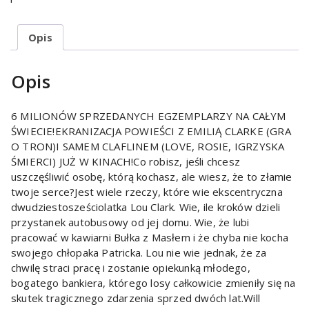
Opis
Opis
6 MILIONÓW SPRZEDANYCH EGZEMPLARZY NA CAŁYM
ŚWIECIE!EKRANIZACJA POWIEŚCI Z EMILIĄ CLARKE (GRA
O TRON)I SAMEM CLAFLINEM (LOVE, ROSIE, IGRZYSKA
ŚMIERCI) JUŻ W KINACH!Co robisz, jeśli chcesz
uszczęśliwić osobę, którą kochasz, ale wiesz, że to złamie
twoje serce?Jest wiele rzeczy, które wie ekscentryczna
dwudziestosześciolatka Lou Clark. Wie, ile kroków dzieli
przystanek autobusowy od jej domu. Wie, że lubi
pracować w kawiarni Bułka z Masłem i że chyba nie kocha
swojego chłopaka Patricka. Lou nie wie jednak, że za
chwilę straci pracę i zostanie opiekunką młodego,
bogatego bankiera, którego losy całkowicie zmieniły się na
skutek tragicznego zdarzenia sprzed dwóch lat.Will