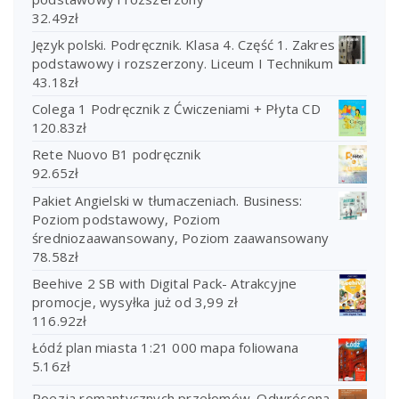
32.49
zł
Język polski. Podręcznik. Klasa 4. Część 1. Zakres
podstawowy i rozszerzony. Liceum I Technikum
43.18
zł
Colega 1 Podręcznik z Ćwiczeniami + Płyta CD
120.83
zł
Rete Nuovo B1 podręcznik
92.65
zł
Pakiet Angielski w tłumaczeniach. Business:
Poziom podstawowy, Poziom
średniozaawansowany, Poziom zaawansowany
78.58
zł
Beehive 2 SB with Digital Pack- Atrakcyjne
promocje, wysyłka już od 3,99 zł
116.92
zł
Łódź plan miasta 1:21 000 mapa foliowana
5.16
zł
Poezja romantycznych przełomów. Odwrócona