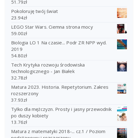
51.79
zł
Pokoloruję twój świat
23.94
zł
LEGO Star Wars. Ciemna strona mocy
59.00
zł
Biologia LO 1 Na czasie... Podr ZR NPP wyd.
2019
54.80
zł
Tech Krytyka rozwoju środowiska
technologicznego - Jan Białek
32.78
zł
Matura 2023. Historia. Repetytorium. Zakres
rozszerzony
37.93
zł
Tylko dla mężczyzn. Prosty i jasny przewodnik
po duszy kobiety
13.76
zł
Matura z matematyki 2018-... cz.1 / Poziom
podstawowy i rozszerzony