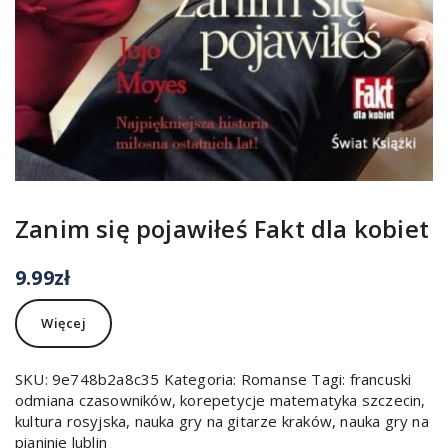
Zanim się pojawiłeś Fakt dla kobiet
9.99
zł
Więcej
SKU:
9e748b2a8c35
Kategoria:
Romanse
Tagi:
francuski
odmiana czasowników
,
korepetycje matematyka szczecin
,
kultura rosyjska
,
nauka gry na gitarze kraków
,
nauka gry na
pianinie lublin