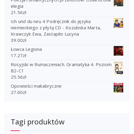
elegia
21.56
zł
Ich und du neu 4 Podręcznik do języka
niemieckiego z płytą CD - Kozubska Marta,
Krawczyk Ewa, Zastapiło Lucyna
39.00
zł
Łowca Legiona
17.27
zł
Rosyjski w tłumaczeniach. Gramatyka 4. Poziom
B2-C1
25.56
zł
Opowieści makabryczne
27.60
zł
Tagi produktów