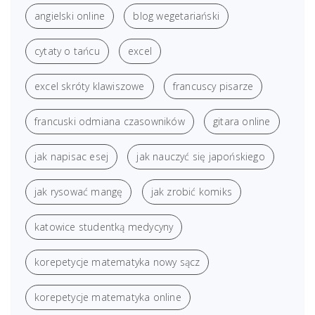
angielski online
blog wegetariański
cytaty o tańcu
excel
excel skróty klawiszowe
francuscy pisarze
francuski odmiana czasowników
gitara online
jak napisac esej
jak nauczyć się japońskiego
jak rysować mangę
jak zrobić komiks
katowice studentką medycyny
korepetycje matematyka nowy sącz
korepetycje matematyka online