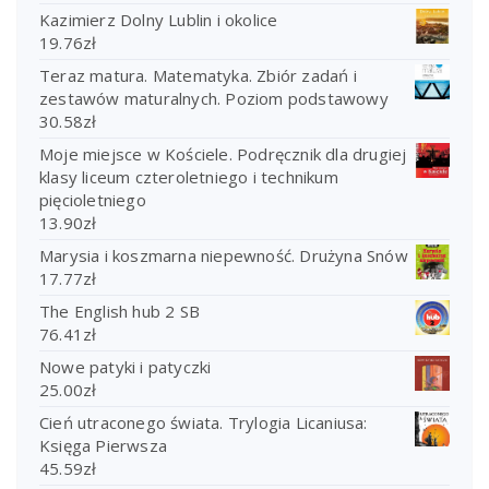
Kazimierz Dolny Lublin i okolice
19.76
zł
Teraz matura. Matematyka. Zbiór zadań i
zestawów maturalnych. Poziom podstawowy
30.58
zł
Moje miejsce w Kościele. Podręcznik dla drugiej
klasy liceum czteroletniego i technikum
pięcioletniego
13.90
zł
Marysia i koszmarna niepewność. Drużyna Snów
17.77
zł
The English hub 2 SB
76.41
zł
Nowe patyki i patyczki
25.00
zł
Cień utraconego świata. Trylogia Licaniusa:
Księga Pierwsza
45.59
zł