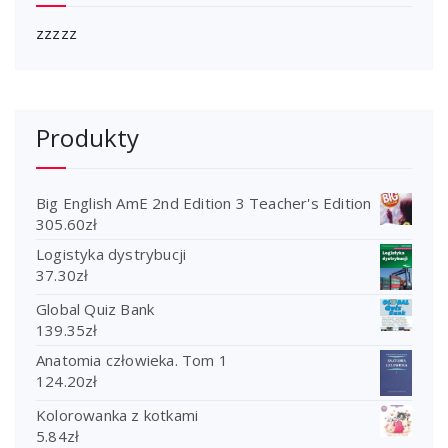
zzzzz
Produkty
Big English AmE 2nd Edition 3 Teacher's Edition
305.60
zł
Logistyka dystrybucji
37.30
zł
Global Quiz Bank
139.35
zł
Anatomia człowieka. Tom 1
124.20
zł
Kolorowanka z kotkami
5.84
zł