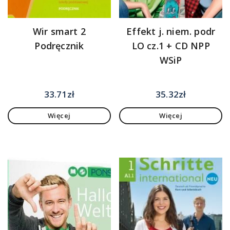
Wir smart 2
Effekt j. niem. podr
Podręcznik
LO cz.1 + CD NPP
WSiP
33.71
zł
35.32
zł
Więcej
Więcej