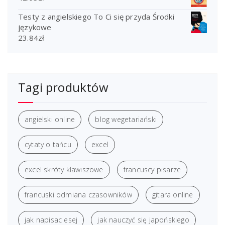
Testy z angielskiego To Ci się przyda Środki
językowe
23.84
zł
Tagi produktów
angielski online
blog wegetariański
cytaty o tańcu
excel
excel skróty klawiszowe
francuscy pisarze
francuski odmiana czasowników
gitara online
jak napisac esej
jak nauczyć się japońskiego