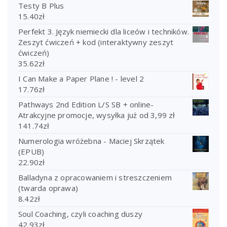
Testy B Plus
15.40
zł
Perfekt 3. Język niemiecki dla liceów i techników.
Zeszyt ćwiczeń + kod (interaktywny zeszyt
ćwiczeń)
35.62
zł
I Can Make a Paper Plane ! - level 2
17.76
zł
Pathways 2nd Edition L/S SB + online-
Atrakcyjne promocje, wysyłka już od 3,99 zł
141.74
zł
Numerologia wróżebna - Maciej Skrzątek
(EPUB)
22.90
zł
Balladyna z opracowaniem i streszczeniem
(twarda oprawa)
8.42
zł
Soul Coaching, czyli coaching duszy
42.93
zł