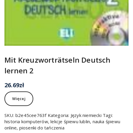
Mit Kreuzworträtseln Deutsch
lernen 2
26.69
zł
Więcej
SKU:
b2e45cee763f
Kategoria:
Język niemiecki
Tagi:
historia komputerów
,
lekcje śpiewu lublin
,
nauka śpiewu
online
,
piosenki do tańczenia