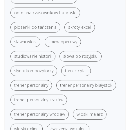
odmiana czasownikow francuski
piosenki do tańczenia
skroty excel
slawni wlosi
spiew operowy
studiowanie historii
słowa po rosyjsku
słynni kompozytorzy
taniec cytat
trener personalny
trener personalny białystok
trener personalny kraków
trener personalny wrocław
włoski malarz
włoski online
ćwiczenia wokalne