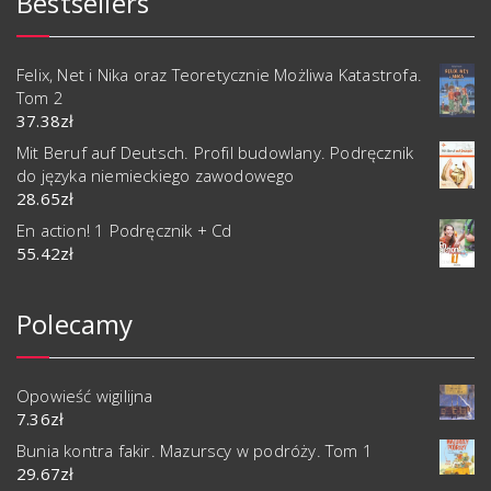
Bestsellers
Felix, Net i Nika oraz Teoretycznie Możliwa Katastrofa.
Tom 2
37.38
zł
Mit Beruf auf Deutsch. Profil budowlany. Podręcznik
do języka niemieckiego zawodowego
28.65
zł
En action! 1 Podręcznik + Cd
55.42
zł
Polecamy
Opowieść wigilijna
7.36
zł
Bunia kontra fakir. Mazurscy w podróży. Tom 1
29.67
zł