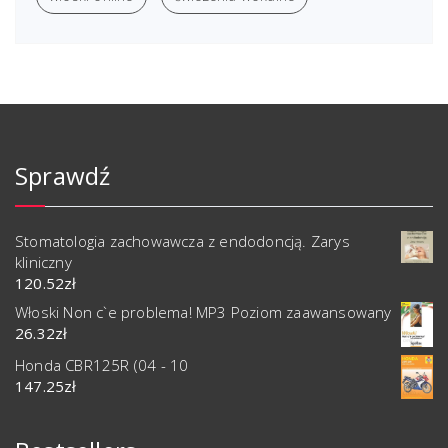
Sprawdź
Stomatologia zachowawcza z endodoncją. Zarys
kliniczny
120.52
zł
Włoski Non c`e problema! MP3 Poziom zaawansowany
26.32
zł
Honda CBR125R (04 - 10
147.25
zł