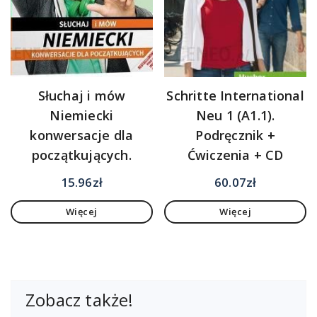
Słuchaj i mów
Schritte International
Niemiecki
Neu 1 (A1.1).
konwersacje dla
Podręcznik +
początkujących.
Ćwiczenia + CD
15.96
zł
60.07
zł
Więcej
Więcej
Zobacz także!