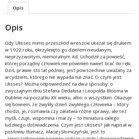
Opis
Opis
Gdy Ulisses mimo przeszkód wreszcie ukazał się drukiem
w 1922 roku, okrzyknięto go dziełem nieudanym,
nieprzyzwoitym, niemoralnym itd. Uchodził za powieść,
której porządny człowiek nie powinien nawet brać do ręki.
Dziś, prawie sto lat później, jest powszechnie uważany za
arcydzieło, którego nie wypada nie znać. O czym jest
Ulisses? Można odpowiedzieć na dwa sposoby: o
zwyczajnym dniu Stefana Dedalusa i Leopolda Blooma w
Dublinie na początku XX wieku, albo: o wszystkim. Okazuje
się bowiem, że zwykły dzień zwykłego człowieka – który
chodzi, je, rozmawia czy załatwia różne sprawy, ale tez
myśli, czuje, wspomina i marzy – to miniatura całego
ludzkiego doświadczenia. Czym jest Ulisses? Jak napisał w
posłowiu tłumacz, Maciej Słomczyński, jest to
„zapoczątkowanie nowego rodzaju sztuki i doprowadzenie