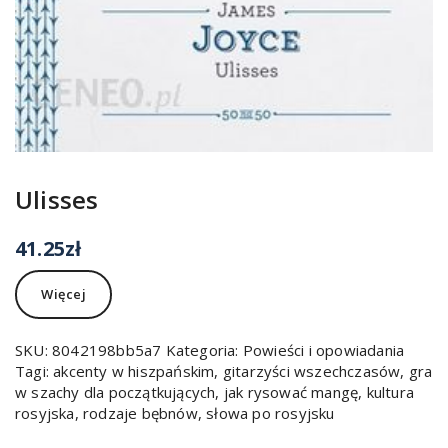
Ulisses
41.25
zł
Więcej
SKU:
8042198bb5a7
Kategoria:
Powieści i opowiadania
Tagi:
akcenty w hiszpańskim
,
gitarzyści wszechczasów
,
gra
w szachy dla początkujących
,
jak rysować mangę
,
kultura
rosyjska
,
rodzaje bębnów
,
słowa po rosyjsku