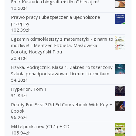
Emir Kusturica biografia + film Obiecaj mi!
10.50
zł
Prawo pracy i ubezpieczenia ujednolicone
przepisy
102.39
zł
Egzamin ośmioklasisty z matematyki - z nami to
możliwe! - Mentzen Elżbieta, Masłowska
Dorota, Nodzyński Piotr
20.41
zł
Fizyka. Podręcznik. Klasa 1. Zakres rozszerzony.
Szkoła ponadpodstawowa. Liceum i technikum
54.20
zł
Hyperion. Tom 1
31.84
zł
Ready For First 3Rd Ed.Coursebook With Key +
Ebook
96.26
zł
Mittelpunkt neu (C1.1) + CD
105.94
zł