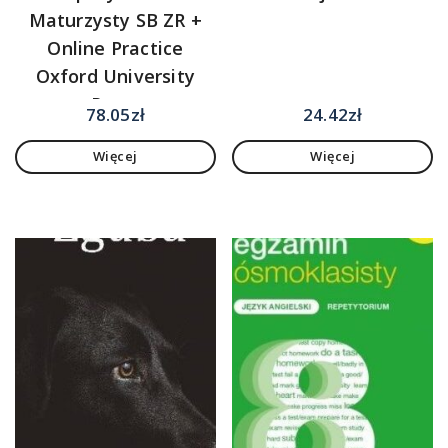
Maturzysty SB ZR +
Online Practice
Oxford University
Press
78.05
zł
24.42
zł
Więcej
Więcej