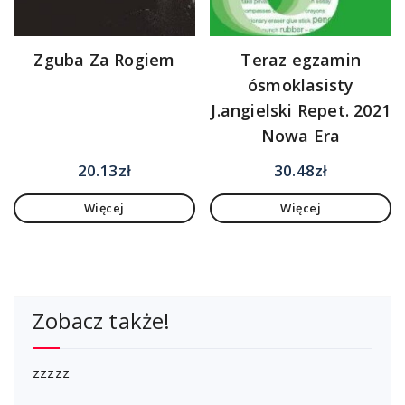
Zguba Za Rogiem
Teraz egzamin
ósmoklasisty
J.angielski Repet. 2021
Nowa Era
20.13
zł
30.48
zł
Więcej
Więcej
Zobacz także!
zzzzz