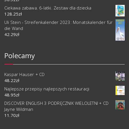
Ciekawa zabawa. 6-latki. Zestaw dla dziecka
128.25
zł
Uli Stein - Streifenkalender 2023: Monatskalender für
die Wand
42.29
zł
Polecamy
Kaspar Hauser + CD
48.22
zł
Najlepsze przepisy najlepszych restauracji
48.95
zł
DISCOVER ENGLISH 3 PODRĘCZNIK WIELOLETNI + CD
Jayne Wildman
11.70
zł