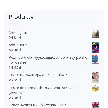
Produkty
Nie ufaj mu
24.81
zł
Ado 3 livre
50.48
zł
Rozmówki dla wyjeżdżających do pracy polsko-
norweskie
14.65
zł
To, co najważniejsze - Samantha Young
29.99
zł
Teste dein Deutsch PLUS Wortschatz 1
(zestaw)
23.36
zł
Sicher! Aktuell B2. Ćwiczenia + MP3