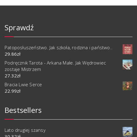
Sprawdź
Patoposłuszeństwo. Jak szkoła, rodzina i państwo..
29.86
zł
Podręcznik Tarota - Arkana Małe. Jak Wędrowiec
zostaje Mistrzem
27.32
zł
Bracia Lwie Serce
22.99
zł
Bestsellers
Lato drugiej szansy
30.32
zł