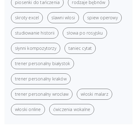
piosenki do tańczenia
rodzaje bębnów
skroty excel
slawni wlosi
spiew operowy
studiowanie historii
słowa po rosyjsku
słynni kompozytorzy
taniec cytat
trener personalny białystok
trener personalny kraków
trener personalny wrocław
włoski malarz
włoski online
ćwiczenia wokalne