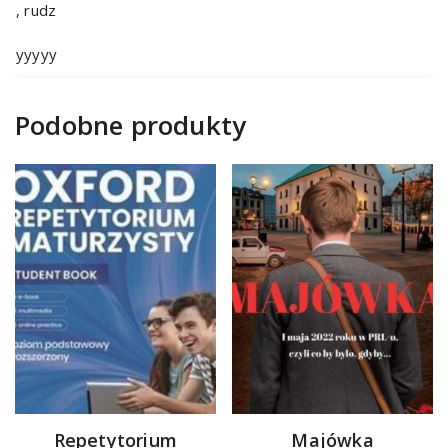
, rudz
yyyyy
Podobne produkty
Repetytorium
Majówka