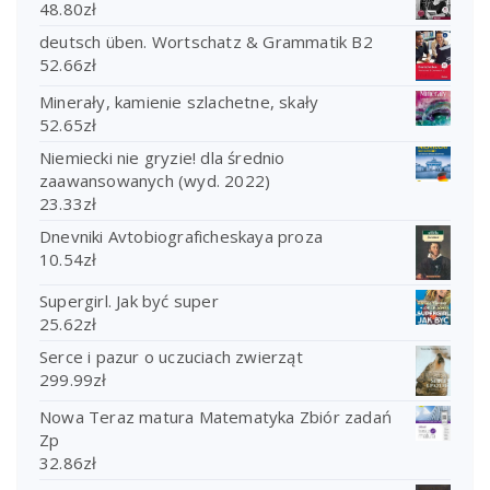
48.80
zł
deutsch üben. Wortschatz & Grammatik B2
52.66
zł
Minerały, kamienie szlachetne, skały
52.65
zł
Niemiecki nie gryzie! dla średnio
zaawansowanych (wyd. 2022)
23.33
zł
Dnevniki Avtobiograficheskaya proza
10.54
zł
Supergirl. Jak być super
25.62
zł
Serce i pazur o uczuciach zwierząt
299.99
zł
Nowa Teraz matura Matematyka Zbiór zadań
Zp
32.86
zł