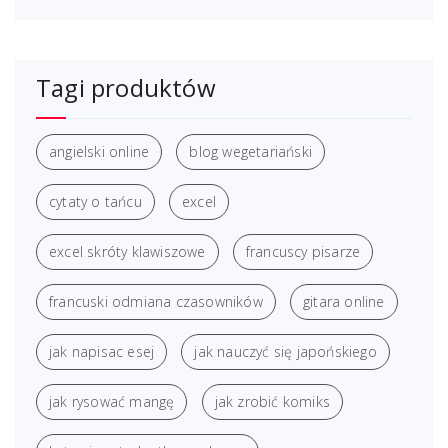
Tagi produktów
angielski online
blog wegetariański
cytaty o tańcu
excel
excel skróty klawiszowe
francuscy pisarze
francuski odmiana czasowników
gitara online
jak napisac esej
jak nauczyć się japońskiego
jak rysować mangę
jak zrobić komiks