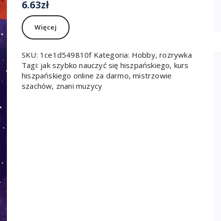
6.63
zł
Więcej
SKU:
1ce1d549810f
Kategoria:
Hobby, rozrywka
Tagi:
jak szybko nauczyć się hiszpańskiego
,
kurs
hiszpańskiego online za darmo
,
mistrzowie
szachów
,
znani muzycy