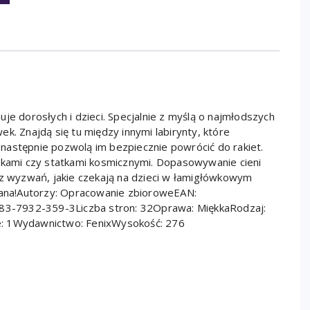
je dorosłych i dzieci. Specjalnie z myślą o najmłodszych
k. Znajdą się tu między innymi labirynty, które
następnie pozwolą im bezpiecznie powrócić do rakiet.
udkami czy statkami kosmicznymi. Dopasowywanie cieni
 z wyzwań, jakie czekają na dzieci w łamigłówkowym
ana!Autorzy: Opracowanie zbioroweEAN:
3-7932-359-3Liczba stron: 32Oprawa: MiękkaRodzaj:
e: 1Wydawnictwo: FenixWysokość: 276