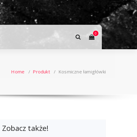
0
Home
/
Produkt
/
Kosmiczne łamigłówki
Zobacz także!