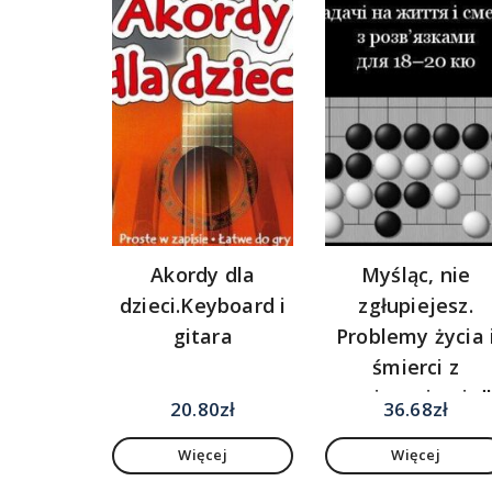
Akordy dla
Myśląc, nie
dzieci.Keyboard i
zgłupiejesz.
gitara
Problemy życia 
śmierci z
rozwiązaniami d
20.80
zł
36.68
zł
18-20 kyu. Wersj
Więcej
Więcej
ukraińska