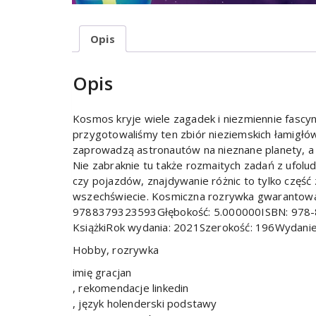
Opis
Opis
Kosmos kryje wiele zagadek i niezmiennie fascynu
przygotowaliśmy ten zbiór nieziemskich łamigłówe
zaprowadzą astronautów na nieznane planety, a 
Nie zabraknie tu także rozmaitych zadań z ufol
czy pojazdów, znajdywanie różnic to tylko część
wszechświecie. Kosmiczna rozrywka gwarantow
9788379323593Głębokość: 5.000000ISBN: 978-8
KsiążkiRok wydania: 2021Szerokość: 196Wydani
Hobby, rozrywka
imię gracjan
, rekomendacje linkedin
, język holenderski podstawy