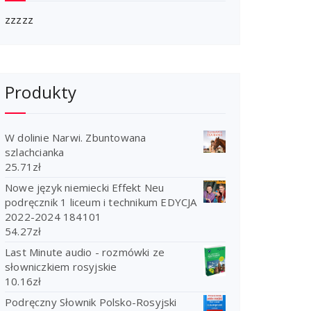
zzzzz
Produkty
W dolinie Narwi. Zbuntowana
szlachcianka
25.71
zł
Nowe język niemiecki Effekt Neu
podręcznik 1 liceum i technikum EDYCJA
2022-2024 184101
54.27
zł
Last Minute audio - rozmówki ze
słowniczkiem rosyjskie
10.16
zł
Podręczny Słownik Polsko-Rosyjski