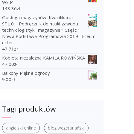
WSiP
143.36
zł
Obsługa magazynów. Kwalifikacja
SPL.01. Podręcznik do nauki zawodu
technik logistyk i magazynier. Część 1
Nowa Podstawa Programowa 2019 - liceum
czter
47.71
zł
Kobieta niezależna KAMILA ROWIŃSKA
47.00
zł
Balkony Piękne ogrody
9.00
zł
Tagi produktów
angielski online
blog wegetariański