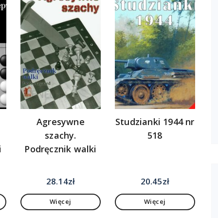
Agresywne
Studzianki 1944 nr
szachy.
518
i
Podręcznik walki
la
28.14
zł
20.45
zł
a
Więcej
Więcej