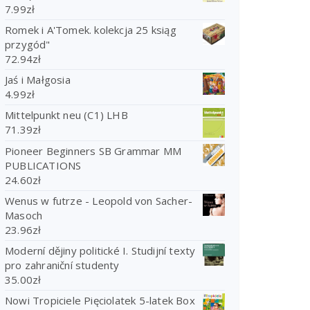
7.99
zł
Romek i A'Tomek. kolekcja 25 ksiąg
przygód"
72.94
zł
Jaś i Małgosia
4.99
zł
Mittelpunkt neu (C1) LHB
71.39
zł
Pioneer Beginners SB Grammar MM
PUBLICATIONS
24.60
zł
Wenus w futrze - Leopold von Sacher-
Masoch
23.96
zł
Moderní dějiny politické I. Studijní texty
pro zahraniční studenty
35.00
zł
Nowi Tropiciele Pięciolatek 5-latek Box