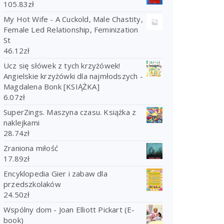
105.83
zł
My Hot Wife - A Cuckold, Male Chastity,
Female Led Relationship, Feminization
St
46.12
zł
Ucz się słówek z tych krzyżówek!
Angielskie krzyżówki dla najmłodszych -
Magdalena Bonk [KSIĄŻKA]
6.07
zł
SuperZings. Maszyna czasu. Książka z
naklejkami
28.74
zł
Zraniona miłość
17.89
zł
Encyklopedia Gier i zabaw dla
przedszkolaków
24.50
zł
Wspólny dom - Joan Elliott Pickart (E-
book)