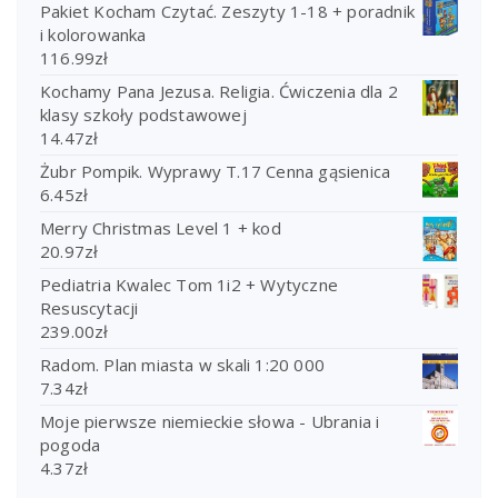
Pakiet Kocham Czytać. Zeszyty 1-18 + poradnik
i kolorowanka
116.99
zł
Kochamy Pana Jezusa. Religia. Ćwiczenia dla 2
klasy szkoły podstawowej
14.47
zł
Żubr Pompik. Wyprawy T.17 Cenna gąsienica
6.45
zł
Merry Christmas Level 1 + kod
20.97
zł
Pediatria Kwalec Tom 1i2 + Wytyczne
Resuscytacji
239.00
zł
Radom. Plan miasta w skali 1:20 000
7.34
zł
Moje pierwsze niemieckie słowa - Ubrania i
pogoda
4.37
zł