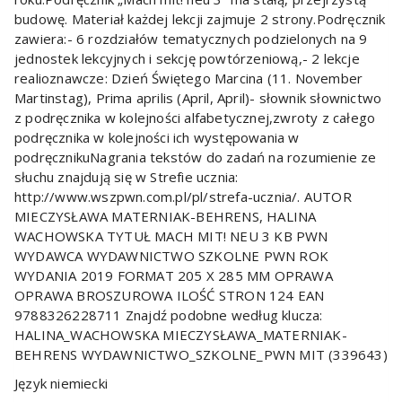
budowę. Materiał każdej lekcji zajmuje 2 strony.Podręcznik
zawiera:- 6 rozdziałów tematycznych podzielonych na 9
jednostek lekcyjnych i sekcję powtórzeniową,- 2 lekcje
realioznawcze: Dzień Świętego Marcina (11. November
Martinstag), Prima aprilis (April, April)- słownik słownictwo
z podręcznika w kolejności alfabetycznej,zwroty z całego
podręcznika w kolejności ich występowania w
podręcznikuNagrania tekstów do zadań na rozumienie ze
słuchu znajdują się w Strefie ucznia:
http://www.wszpwn.com.pl/pl/strefa-ucznia/. AUTOR
MIECZYSŁAWA MATERNIAK-BEHRENS, HALINA
WACHOWSKA TYTUŁ MACH MIT! NEU 3 KB PWN
WYDAWCA WYDAWNICTWO SZKOLNE PWN ROK
WYDANIA 2019 FORMAT 205 X 285 MM OPRAWA
OPRAWA BROSZUROWA ILOŚĆ STRON 124 EAN
9788326228711 Znajdź podobne według klucza:
HALINA_WACHOWSKA MIECZYSŁAWA_MATERNIAK-
BEHRENS WYDAWNICTWO_SZKOLNE_PWN MIT (339643)
Język niemiecki