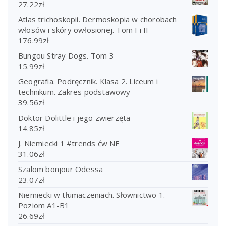
27.22
zł
Atlas trichoskopii. Dermoskopia w chorobach
włosów i skóry owłosionej. Tom I i II
176.99
zł
Bungou Stray Dogs. Tom 3
15.99
zł
Geografia. Podręcznik. Klasa 2. Liceum i
technikum. Zakres podstawowy
39.56
zł
Doktor Dolittle i jego zwierzęta
14.85
zł
J. Niemiecki 1 #trends ćw NE
31.06
zł
Szalom bonjour Odessa
23.07
zł
Niemiecki w tłumaczeniach. Słownictwo 1.
Poziom A1-B1
26.69
zł