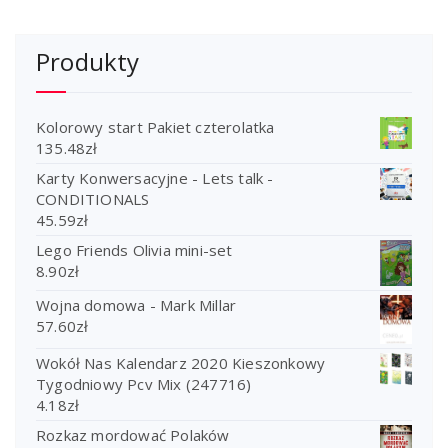
Produkty
Kolorowy start Pakiet czterolatka
135.48
zł
Karty Konwersacyjne - Lets talk -
CONDITIONALS
45.59
zł
Lego Friends Olivia mini-set
8.90
zł
Wojna domowa - Mark Millar
57.60
zł
Wokół Nas Kalendarz 2020 Kieszonkowy
Tygodniowy Pcv Mix (247716)
4.18
zł
Rozkaz mordować Polaków