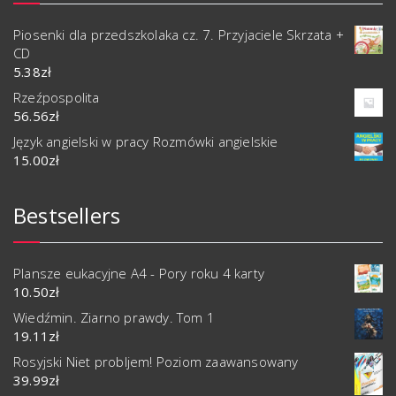
Piosenki dla przedszkolaka cz. 7. Przyjaciele Skrzata +
CD
5.38
zł
Rzeźpospolita
56.56
zł
Język angielski w pracy Rozmówki angielskie
15.00
zł
Bestsellers
Plansze eukacyjne A4 - Pory roku 4 karty
10.50
zł
Wiedźmin. Ziarno prawdy. Tom 1
19.11
zł
Rosyjski Niet probljem! Poziom zaawansowany
39.99
zł