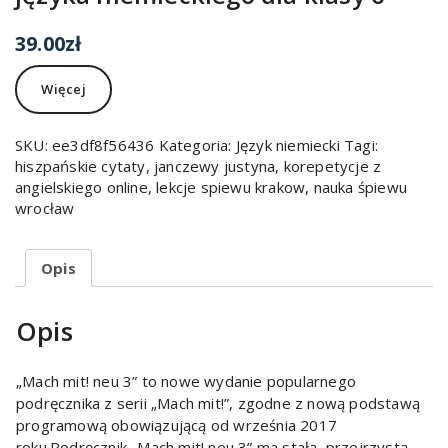
39.00
zł
Więcej
SKU:
ee3df8f56436
Kategoria:
Język niemiecki
Tagi:
hiszpańskie cytaty
,
janczewy justyna
,
korepetycje z
angielskiego online
,
lekcje spiewu krakow
,
nauka śpiewu
wrocław
Opis
Opis
„Mach mit! neu 3” to nowe wydanie popularnego
podręcznika z serii „Mach mit!”, zgodne z nową podstawą
programową obowiązującą od września 2017
roku.Podręcznik „Mach mit! neu 3” ma stałą, przejrzystą