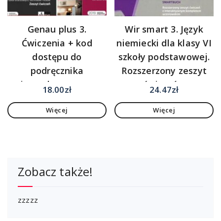
Genau plus 3.
Wir smart 3. Język
Ćwiczenia + kod
niemiecki dla klasy VI
dostępu do
szkoły podstawowej.
podręcznika
Rozszerzony zeszyt
interaktywnego.
ćwiczeń z
18.00
zł
24.47
zł
Szkoła
interaktywnym
Więcej
Więcej
ponadpodstawowa.
kompletem
PP
uczniowskim
Zobacz także!
zzzzz