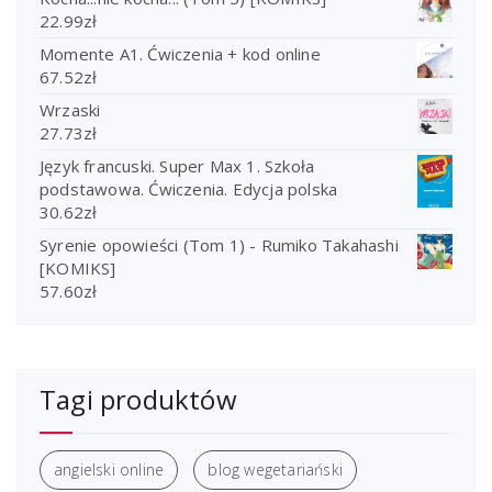
22.99
zł
Momente A1. Ćwiczenia + kod online
67.52
zł
Wrzaski
27.73
zł
Język francuski. Super Max 1. Szkoła
podstawowa. Ćwiczenia. Edycja polska
30.62
zł
Syrenie opowieści (Tom 1) - Rumiko Takahashi
[KOMIKS]
57.60
zł
Tagi produktów
angielski online
blog wegetariański