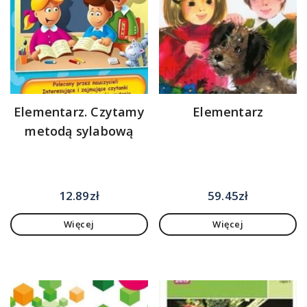
Elementarz. Czytamy
Elementarz
metodą sylabową
12.89
zł
59.45
zł
Więcej
Więcej