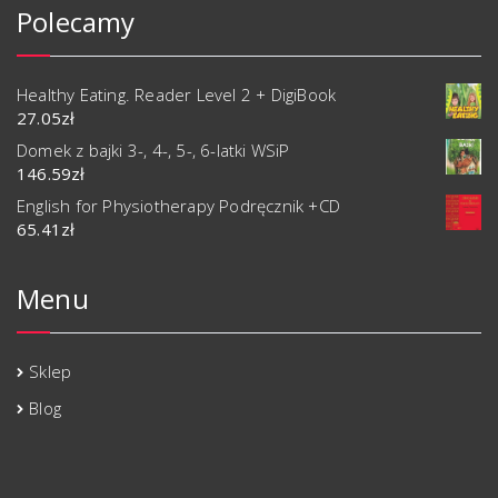
Polecamy
Healthy Eating. Reader Level 2 + DigiBook
27.05
zł
Domek z bajki 3-, 4-, 5-, 6-latki WSiP
146.59
zł
English for Physiotherapy Podręcznik +CD
65.41
zł
Menu
Sklep
Blog