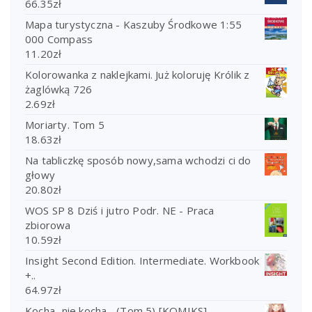
66.35
zł
Mapa turystyczna - Kaszuby Środkowe 1:55
000 Compass
11.20
zł
Kolorowanka z naklejkami. Już koloruję Królik z
żaglówką 726
2.69
zł
Moriarty. Tom 5
18.63
zł
Na tabliczkę sposób nowy,sama wchodzi ci do
głowy
20.80
zł
WOS SP 8 Dziś i jutro Podr. NE - Praca
zbiorowa
10.59
zł
Insight Second Edition. Intermediate. Workbook
+..
64.97
zł
Kocha...nie kocha... (Tom 5) [KOMIKS]