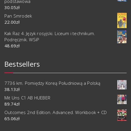
podstawowa
30.05
zł
Pan Smrodek
22.00
zł
Kak Raz 4. Język rosyjski. Liceum i technikum.
Podręcznik. WSiP
48.69
zł
Bestsellers
7736 km. Pomiędzy Koreą Południową a Polską
38.13
zł
Mit Uns C1 AB HUEBER
89.74
zł
Outcomes 2nd Edition. Advanced. Workbook + CD
65.06
zł