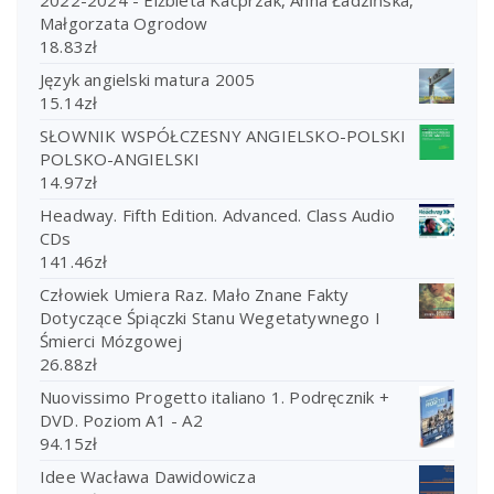
2022-2024 - Elżbieta Kacprzak, Anna Ładzińska,
Małgorzata Ogrodow
18.83
zł
Język angielski matura 2005
15.14
zł
SŁOWNIK WSPÓŁCZESNY ANGIELSKO-POLSKI
POLSKO-ANGIELSKI
14.97
zł
Headway. Fifth Edition. Advanced. Class Audio
CDs
141.46
zł
Człowiek Umiera Raz. Mało Znane Fakty
Dotyczące Śpiączki Stanu Wegetatywnego I
Śmierci Mózgowej
26.88
zł
Nuovissimo Progetto italiano 1. Podręcznik +
DVD. Poziom A1 - A2
94.15
zł
Idee Wacława Dawidowicza