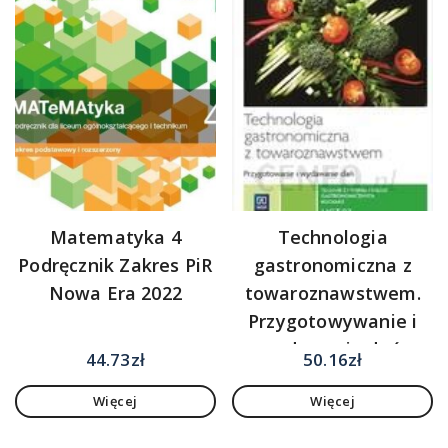
Matematyka 4
Technologia
Podręcznik Zakres PiR
gastronomiczna z
Nowa Era 2022
towaroznawstwem.
Przygotowywanie i
wydawanie dań.
44.73
zł
50.16
zł
Kwalifikacja HGT.02.
Więcej
Więcej
Podręcznik do nauki
zawodu technik