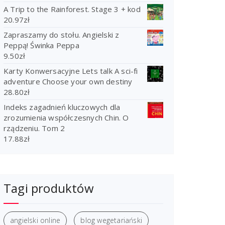
A Trip to the Rainforest. Stage 3 + kod
20.97
zł
Zapraszamy do stołu. Angielski z
Peppą! Świnka Peppa
9.50
zł
Karty Konwersacyjne Lets talk A sci-fi
adventure Choose your own destiny
28.80
zł
Indeks zagadnień kluczowych dla
zrozumienia współczesnych Chin. O
rządzeniu. Tom 2
17.88
zł
Tagi produktów
angielski online
blog wegetariański