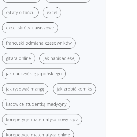
cytaty o tańcu
excel
excel skróty klawiszowe
francuski odmiana czasowników
gitara online
jak napisac esej
jak nauczyć się japońskiego
jak rysować mangę
jak zrobić komiks
katowice studentką medycyny
korepetycje matematyka nowy sącz
korepetycje matematyka online