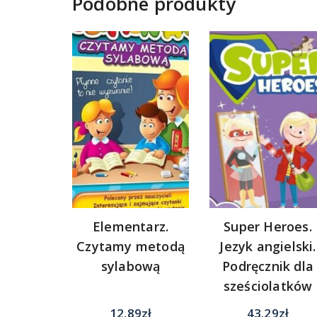
Podobne produkty
Elementarz.
Super Heroes.
Czytamy metodą
Jezyk angielski.
sylabową
Podręcznik dla
sześciolatków
12.89
zł
43.29
zł