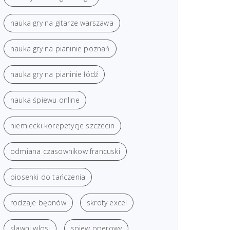
nauka gry na gitarze warszawa
nauka gry na pianinie poznań
nauka gry na pianinie łódź
nauka śpiewu online
niemiecki korepetycje szczecin
odmiana czasownikow francuski
piosenki do tańczenia
rodzaje bębnów
skroty excel
slawni wlosi
spiew operowy