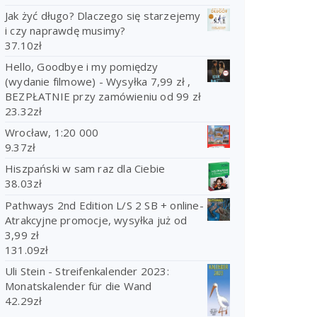
Jak żyć długo? Dlaczego się starzejemy
i czy naprawdę musimy?
37.10
zł
Hello, Goodbye i my pomiędzy
(wydanie filmowe) - Wysyłka 7,99 zł ,
BEZPŁATNIE przy zamówieniu od 99 zł
23.32
zł
Wrocław, 1:20 000
9.37
zł
Hiszpański w sam raz dla Ciebie
38.03
zł
Pathways 2nd Edition L/S 2 SB + online-
Atrakcyjne promocje, wysyłka już od
3,99 zł
131.09
zł
Uli Stein - Streifenkalender 2023:
Monatskalender für die Wand
42.29
zł