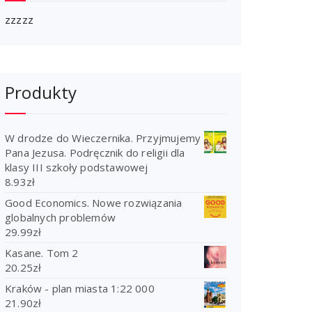
zzzzz
Produkty
W drodze do Wieczernika. Przyjmujemy
Pana Jezusa. Podręcznik do religii dla
klasy III szkoły podstawowej
8.93
zł
Good Economics. Nowe rozwiązania
globalnych problemów
29.99
zł
Kasane. Tom 2
20.25
zł
Kraków - plan miasta 1:22 000
21.90
zł