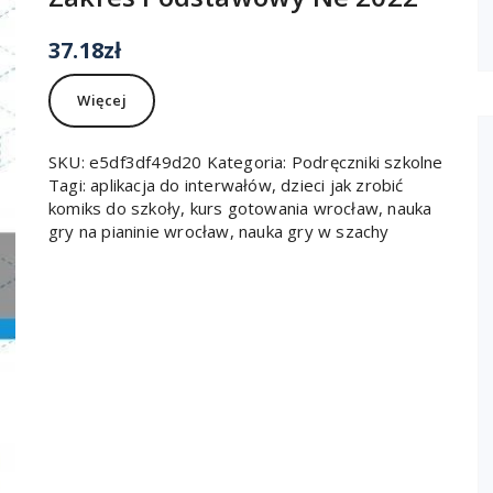
37.18
zł
Więcej
SKU:
e5df3df49d20
Kategoria:
Podręczniki szkolne
Tagi:
aplikacja do interwałów
,
dzieci jak zrobić
komiks do szkoły
,
kurs gotowania wrocław
,
nauka
gry na pianinie wrocław
,
nauka gry w szachy