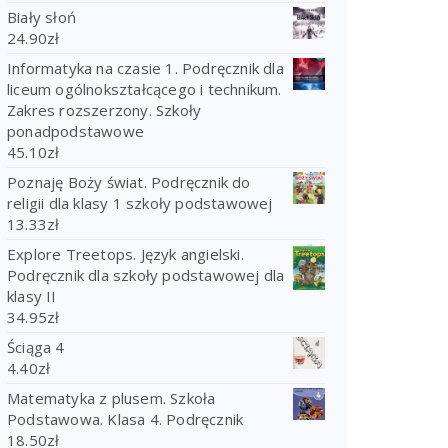
Biały słoń
24.90
zł
Informatyka na czasie 1. Podręcznik dla
liceum ogólnokształcącego i technikum.
Zakres rozszerzony. Szkoły
ponadpodstawowe
45.10
zł
Poznaję Boży świat. Podręcznik do
religii dla klasy 1 szkoły podstawowej
13.33
zł
Explore Treetops. Język angielski.
Podręcznik dla szkoły podstawowej dla
klasy II
34.95
zł
Ściąga 4
4.40
zł
Matematyka z plusem. Szkoła
Podstawowa. Klasa 4. Podręcznik
18.50
zł