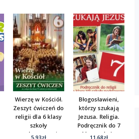
Wierzę w Kościół.
Błogosławieni,
Zeszyt ćwiczeń do
którzy szukają
religii dla 6 klasy
Jezusa. Religia.
szkoły
Podręcznik do 7
podstawowej
klasy szkoły
5.93
zł
11.68
zł