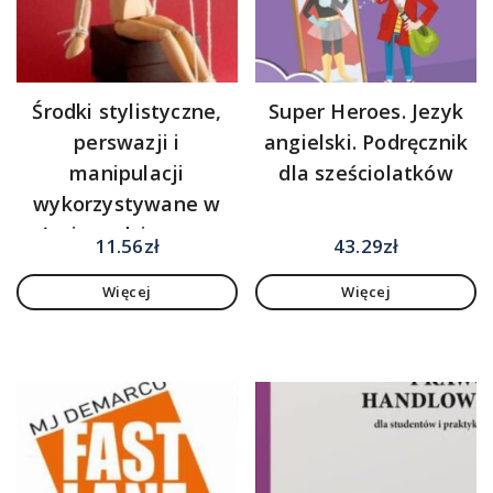
Środki stylistyczne,
Super Heroes. Jezyk
perswazji i
angielski. Podręcznik
manipulacji
dla sześciolatków
wykorzystywane w
życiu codziennym
11.56
zł
43.29
zł
Adrian Ciepał
Więcej
Więcej