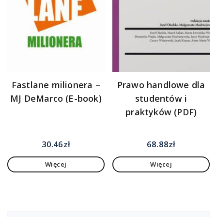
Fastlane milionera –
Prawo handlowe dla
MJ DeMarco (E-book)
studentów i
praktyków (PDF)
30.46
zł
68.88
zł
Więcej
Więcej