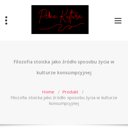
Skip
to
content
Filozofia stoicka jako źródło sposobu życia w
kulturze konsumpcyjnej
Home
/
Produkt
/
Filozofia stoicka jako źródło sposobu życia w kulturze
konsumpcyjnej