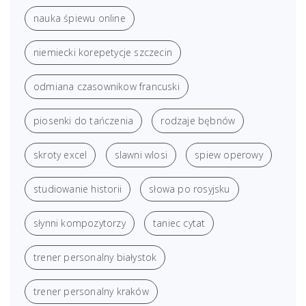
nauka śpiewu online
niemiecki korepetycje szczecin
odmiana czasownikow francuski
piosenki do tańczenia
rodzaje bębnów
skroty excel
slawni wlosi
spiew operowy
studiowanie historii
słowa po rosyjsku
słynni kompozytorzy
taniec cytat
trener personalny białystok
trener personalny kraków