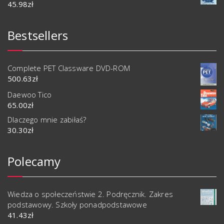
45.98
zł
Bestsellers
Complete PET Classware DVD-ROM
500.63
zł
Daewoo Tico
65.00
zł
Dlaczego mnie zabiłaś?
30.30
zł
Polecamy
Wiedza o społeczeństwie 2. Podręcznik. Zakres
podstawowy. Szkoły ponadpodstawowe
41.43
zł