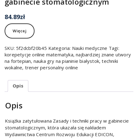
gabinecie stomatologicznym
84.89
zł
Więcej
SKU:
5f2dcbf20b45
Kategoria:
Nauki medyczne
Tagi:
korepetycje online matematyka
,
najbardziej znane utwory
na fortepian
,
nauka gry na pianinie białystok
,
techniki
wokalne
,
trener personalny online
Opis
Opis
Książka zatytułowana Zasady i techniki pracy w gabinecie
stomatologicznym, która ukazała się nakładem
Wydawnictwa Centrum Rozwoju Edukacji EDICON,