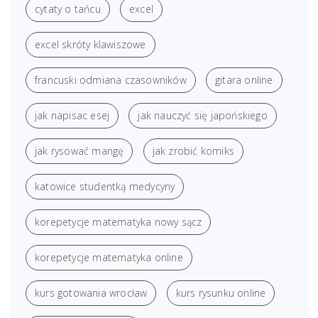
cytaty o tańcu
excel
excel skróty klawiszowe
francuski odmiana czasowników
gitara online
jak napisac esej
jak nauczyć się japońskiego
jak rysować mangę
jak zrobić komiks
katowice studentką medycyny
korepetycje matematyka nowy sącz
korepetycje matematyka online
kurs gotowania wrocław
kurs rysunku online