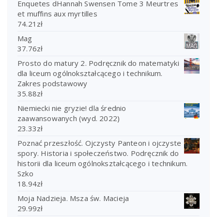
Enquetes dHannah Swensen Tome 3 Meurtres
et muffins aux myrtilles
74.21
zł
Mag
37.76
zł
Prosto do matury 2. Podręcznik do matematyki
dla liceum ogólnokształcącego i technikum.
Zakres podstawowy
35.88
zł
Niemiecki nie gryzie! dla średnio
zaawansowanych (wyd. 2022)
23.33
zł
Poznać przeszłość. Ojczysty Panteon i ojczyste
spory. Historia i społeczeństwo. Podręcznik do
historii dla liceum ogólnokształcącego i technikum.
Szko
18.94
zł
Moja Nadzieja. Msza św. Macieja
29.99
zł