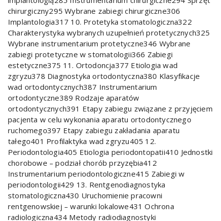
implantologią285 Instrumentarium chirurgiczne294 Sprzęt
chirurgiczny295 Wybrane zabiegi chirurgiczne306
Implantologia317 10. Protetyka stomatologiczna322
Charakterystyka wybranych uzupełnień protetycznych325
Wybrane instrumentarium protetyczne346 Wybrane
zabiegi protetyczne w stomatologii366 Zabiegi
estetyczne375 11. Ortodoncja377 Etiologia wad
zgryzu378 Diagnostyka ortodontyczna380 Klasyfikacje
wad ortodontycznych387 Instrumentarium
ortodontyczne389 Rodzaje aparatów
ortodontycznych391 Etapy zabiegu związane z przyjęciem
pacjenta w celu wykonania aparatu ortodontycznego
ruchomego397 Etapy zabiegu zakładania aparatu
tałego401 Profilaktyka wad zgryzu405 12.
Periodontologia405 Etiologia periodontopatii410 Jednostki
chorobowe – podział chorób przyzębia412
Instrumentarium periodontologiczne415 Zabiegi w
periodontologii429 13. Rentgenodiagnostyka
stomatologiczna430 Uruchomienie pracowni
rentgenowskiej – warunki lokalowe431 Ochrona
radiologiczna434 Metody radiodiagnostyki