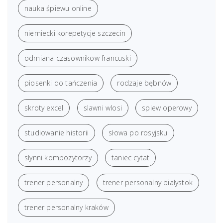
nauka śpiewu online
niemiecki korepetycje szczecin
odmiana czasownikow francuski
piosenki do tańczenia
rodzaje bębnów
skroty excel
slawni wlosi
spiew operowy
studiowanie historii
słowa po rosyjsku
słynni kompozytorzy
taniec cytat
trener personalny
trener personalny białystok
trener personalny kraków