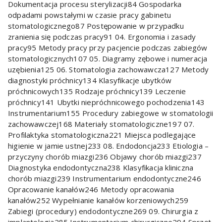
Dokumentacja procesu sterylizacji84 Gospodarka
odpadami powstałymi w czasie pracy gabinetu
stomatologicznego87 Postępowanie w przypadku
zranienia się podczas pracy91 04. Ergonomia i zasady
pracy95 Metody pracy przy pacjencie podczas zabiegów
stomatologicznych107 05. Diagramy zębowe i numeracja
uzębienia125 06. Stomatologia zachowawcza127 Metody
diagnostyki próchnicy134 Klasyfikacje ubytków
próchnicowych135 Rodzaje próchnicy139 Leczenie
próchnicy141 Ubytki niepróchnicowego pochodzenia143
Instrumentarium155 Procedury zabiegowe w stomatologii
zachowawczej168 Materiały stomatologiczne197 07.
Profilaktyka stomatologiczna221 Miejsca podlegające
higienie w jamie ustnej233 08. Endodoncja233 Etiologia –
przyczyny chorób miazgi236 Objawy chorób miazgi237
Diagnostyka endodontyczna238 Klasyfikacja kliniczna
chorób miazgi239 Instrumentarium endodontyczne246
Opracowanie kanałów246 Metody opracowania
kanałów252 Wypełnianie kanałów korzeniowych259
Zabiegi (procedury) endodontyczne269 09. Chirurgia z