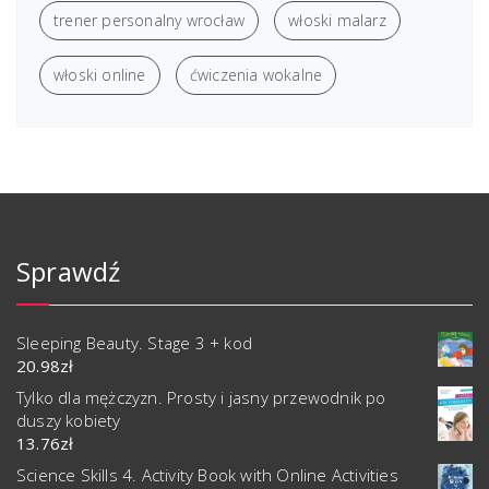
trener personalny wrocław
włoski malarz
włoski online
ćwiczenia wokalne
Sprawdź
Sleeping Beauty. Stage 3 + kod
20.98
zł
Tylko dla mężczyzn. Prosty i jasny przewodnik po
duszy kobiety
13.76
zł
Science Skills 4. Activity Book with Online Activities