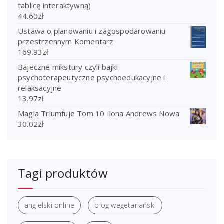
tablicę interaktywną)
44.60
zł
Ustawa o planowaniu i zagospodarowaniu
przestrzennym Komentarz
169.93
zł
Bajeczne mikstury czyli bajki
psychoterapeutyczne psychoedukacyjne i
relaksacyjne
13.97
zł
Magia Triumfuje Tom 10 Iiona Andrews Nowa
30.02
zł
Tagi produktów
angielski online
blog wegetariański