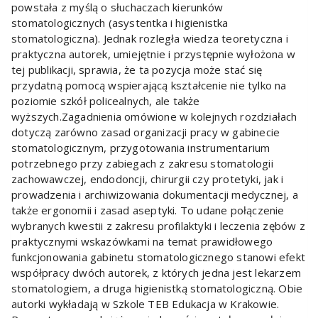
powstała z myślą o słuchaczach kierunków
stomatologicznych (asystentka i higienistka
stomatologiczna). Jednak rozległa wiedza teoretyczna i
praktyczna autorek, umiejętnie i przystępnie wyłożona w
tej publikacji, sprawia, że ta pozycja może stać się
przydatną pomocą wspierającą kształcenie nie tylko na
poziomie szkół policealnych, ale także
wyższych.Zagadnienia omówione w kolejnych rozdziałach
dotyczą zarówno zasad organizacji pracy w gabinecie
stomatologicznym, przygotowania instrumentarium
potrzebnego przy zabiegach z zakresu stomatologii
zachowawczej, endodoncji, chirurgii czy protetyki, jak i
prowadzenia i archiwizowania dokumentacji medycznej, a
także ergonomii i zasad aseptyki. To udane połączenie
wybranych kwestii z zakresu profilaktyki i leczenia zębów z
praktycznymi wskazówkami na temat prawidłowego
funkcjonowania gabinetu stomatologicznego stanowi efekt
współpracy dwóch autorek, z których jedna jest lekarzem
stomatologiem, a druga higienistką stomatologiczną. Obie
autorki wykładają w Szkole TEB Edukacja w Krakowie.