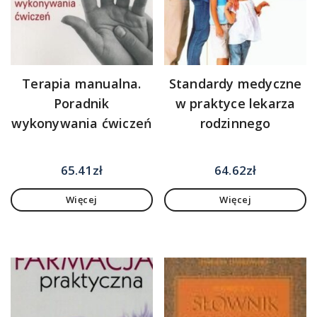
Terapia manualna.
Standardy medyczne
Poradnik
w praktyce lekarza
wykonywania ćwiczeń
rodzinnego
65.41
zł
64.62
zł
Więcej
Więcej