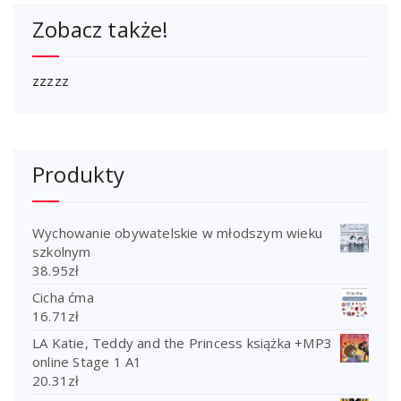
Zobacz także!
zzzzz
Produkty
Wychowanie obywatelskie w młodszym wieku
szkolnym
38.95
zł
Cicha ćma
16.71
zł
LA Katie, Teddy and the Princess książka +MP3
online Stage 1 A1
20.31
zł