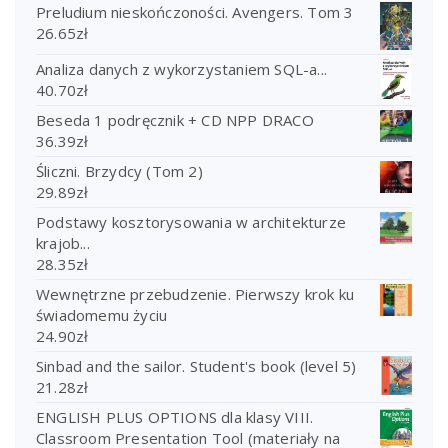
Preludium nieskończoności. Avengers. Tom 3
26.65
zł
Analiza danych z wykorzystaniem SQL-a...
40.70
zł
Beseda 1 podręcznik + CD NPP DRACO
36.39
zł
Śliczni. Brzydcy (Tom 2)
29.89
zł
Podstawy kosztorysowania w architekturze
krajob...
28.35
zł
Wewnętrzne przebudzenie. Pierwszy krok ku
świadomemu życiu
24.90
zł
Sinbad and the sailor. Student's book (level 5)
21.28
zł
ENGLISH PLUS OPTIONS dla klasy VIII.
Classroom Presentation Tool (materiały na