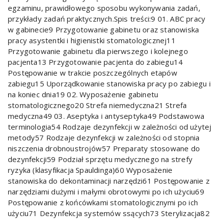
egzaminu, prawidłowego sposobu wykonywania zadań,
przykłady zadań praktycznych.Spis treści:9 01. ABC pracy
w gabinecie9 Przygotowanie gabinetu oraz stanowiska
pracy asystentki i higienistki stomatologicznej11
Przygotowanie gabinetu dla pierwszego i kolejnego
pacjenta13 Przygotowanie pacjenta do zabiegu14
Postępowanie w trakcie poszczególnych etapów
zabiegu15 Uporządkowanie stanowiska pracy po zabiegu i
na koniec dnia19 02. Wyposażenie gabinetu
stomatologicznego20 Strefa niemedyczna21 Strefa
medyczna49 03. Aseptyka i antyseptyka49 Podstawowa
terminologia54 Rodzaje dezynfekcji w zależności od użytej
metody57 Rodzaje dezynfekcji w zależności od stopnia
niszczenia drobnoustrojów57 Preparaty stosowane do
dezynfekcji59 Podział sprzętu medycznego na strefy
ryzyka (klasyfikacja Spauldinga)60 Wyposażenie
stanowiska do dekontaminacji narzędzi61 Postępowanie z
narzędziami dużymi i małymi obrotowymi po ich użyciu69
Postępowanie z końcówkami stomatologicznymi po ich
użyciu71 Dezynfekcja systemów ssących73 Sterylizacja82