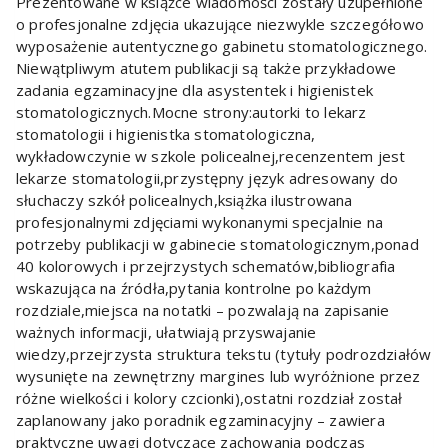
Prezentowane w książce wiadomości zostały uzupełnione
o profesjonalne zdjęcia ukazujące niezwykle szczegółowo
wyposażenie autentycznego gabinetu stomatologicznego.
Niewątpliwym atutem publikacji są także przykładowe
zadania egzaminacyjne dla asystentek i higienistek
stomatologicznych.Mocne strony:autorki to lekarz
stomatologii i higienistka stomatologiczna,
wykładowczynie w szkole policealnej,recenzentem jest
lekarze stomatologii,przystępny język adresowany do
słuchaczy szkół policealnych,książka ilustrowana
profesjonalnymi zdjęciami wykonanymi specjalnie na
potrzeby publikacji w gabinecie stomatologicznym,ponad
40 kolorowych i przejrzystych schematów,bibliografia
wskazująca na źródła,pytania kontrolne po każdym
rozdziale,miejsca na notatki – pozwalają na zapisanie
ważnych informacji, ułatwiają przyswajanie
wiedzy,przejrzysta struktura tekstu (tytuły podrozdziałów
wysunięte na zewnętrzny margines lub wyróżnione przez
różne wielkości i kolory czcionki),ostatni rozdział został
zaplanowany jako poradnik egzaminacyjny – zawiera
praktyczne uwagi dotyczące zachowania podczas