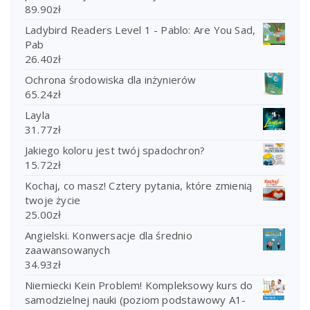
89.90
zł
Ladybird Readers Level 1 - Pablo: Are You Sad,
Pab
26.40
zł
Ochrona środowiska dla inżynierów
65.24
zł
Layla
31.77
zł
Jakiego koloru jest twój spadochron?
15.72
zł
Kochaj, co masz! Cztery pytania, które zmienią
twoje życie
25.00
zł
Angielski. Konwersacje dla średnio
zaawansowanych
34.93
zł
Niemiecki Kein Problem! Kompleksowy kurs do
samodzielnej nauki (poziom podstawowy A1-