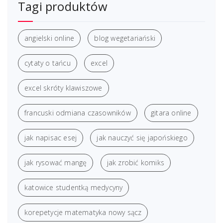
Tagi produktów
angielski online
blog wegetariański
cytaty o tańcu
excel
excel skróty klawiszowe
francuski odmiana czasowników
gitara online
jak napisac esej
jak nauczyć się japońskiego
jak rysować mangę
jak zrobić komiks
katowice studentką medycyny
korepetycje matematyka nowy sącz