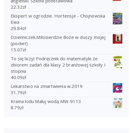
angielski. Szkoła podstawowa
22.32
zł
Ekspert w ogrodzie. Hortensje - Chojnowska
Ewa
29.84
zł
Dzienniczek.Miłosierdzie Boże w duszy mojej
(pocket)
15.07
zł
To się liczy! Podręcznik do matematyki ze
zbiorem zadań dla klasy 2 branżowej szkoły I
stopnia
40.09
zł
Lekarstwo na zmartwienia w.2019
31.79
zł
Kraina lodu Maluj wodą MW-9113
8.79
zł