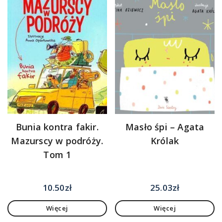
Bunia kontra fakir.
Masło śpi – Agata
Mazurscy w podróży.
Królak
Tom 1
10.50
zł
25.03
zł
Więcej
Więcej