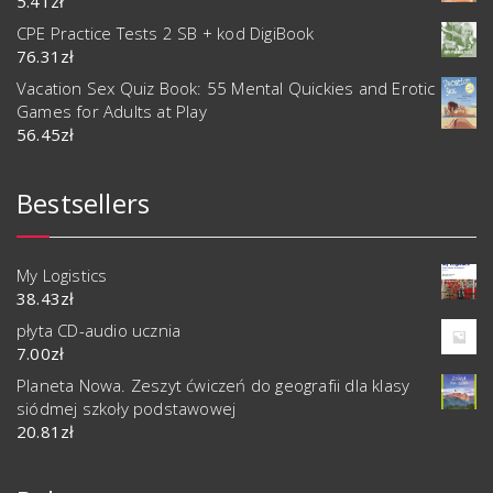
5.41
zł
CPE Practice Tests 2 SB + kod DigiBook
76.31
zł
Vacation Sex Quiz Book: 55 Mental Quickies and Erotic
Games for Adults at Play
56.45
zł
Bestsellers
My Logistics
38.43
zł
płyta CD-audio ucznia
7.00
zł
Planeta Nowa. Zeszyt ćwiczeń do geografii dla klasy
siódmej szkoły podstawowej
20.81
zł