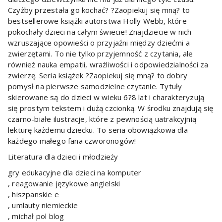
Czyżby przestała go kochać? ?Zaopiekuj się mną? to
bestsellerowe książki autorstwa Holly Webb, które
pokochały dzieci na całym świecie! Znajdziecie w nich
wzruszające opowieści o przyjaźni między dziećmi a
zwierzętami. To nie tylko przyjemność z czytania, ale
również nauka empatii, wrażliwości i odpowiedzialności za
zwierzę. Seria książek ?Zaopiekuj się mną? to dobry
pomysł na pierwsze samodzielne czytanie. Tytuły
skierowane są do dzieci w wieku 6?8 lat i charakteryzują
się prostym tekstem i dużą czcionką. W środku znajdują się
czarno-białe ilustracje, które z pewnością uatrakcyjnią
lekturę każdemu dziecku. To seria obowiązkowa dla
każdego małego fana czworonogów!
Literatura dla dzieci i młodzieży
gry edukacyjne dla dzieci na komputer
, reagowanie językowe angielski
, hiszpanskie e
, umlauty niemieckie
, michał pol blog