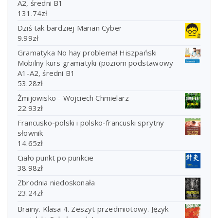
A2, średni B1
131.74
zł
Dziś tak bardziej Marian Cyber
9.99
zł
Gramatyka No hay problema! Hiszpański
Mobilny kurs gramatyki (poziom podstawowy
A1-A2, średni B1
53.28
zł
Żmijowisko - Wojciech Chmielarz
22.93
zł
Francusko-polski i polsko-francuski sprytny
słownik
14.65
zł
Ciało punkt po punkcie
38.98
zł
Zbrodnia niedoskonała
23.24
zł
Brainy. Klasa 4. Zeszyt przedmiotowy. Język