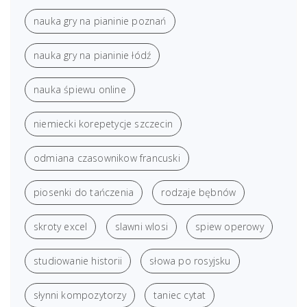
nauka gry na pianinie poznań
nauka gry na pianinie łódź
nauka śpiewu online
niemiecki korepetycje szczecin
odmiana czasownikow francuski
piosenki do tańczenia
rodzaje bębnów
skroty excel
slawni wlosi
spiew operowy
studiowanie historii
słowa po rosyjsku
słynni kompozytorzy
taniec cytat