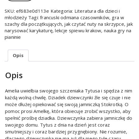
SKU:
ef683e0d113e
Kategoria:
Literatura dla dzieci i
młodzieży
Tagi:
francuski odmiana czasowników
,
gra w
szachy dla początkujących
,
jak czytać nuty na skrzypce
,
jak
narysować karykaturę
,
lekcje spiewu krakow
,
nauka gry na
pianinie
Opis
Opis
Amelia uwielbia swojego szczeniaka Tytusa i spędza z nim
każdą wolną chwilę. Dziadek dziewczynki źle się czuje i nie
może dłużej opiekować się swoją jamniczką Stokrotką. O
pomoc prosi Amelkę, która obiecuje zrobić wszystko, aby
spełnić prośbę dziadka. Dziewczynka zabiera jamniczkę do
swojego domu. Tytus z dnia na dzień jest coraz
smutniejszy i coraz bardziej przygnębiony. Nie rozumie,
dlaczego dziewczynka nie ma już dla niego tyle czasu.