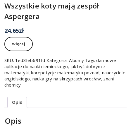
Wszystkie koty mają zespół
Aspergera
24.65
zł
Więcej
SKU:
1ed3feb691fd
Kategoria:
Albumy
Tagi:
darmowe
aplikacje do nauki niemieckiego
,
jak być dobrym z
matematyki
,
korepetycje matematyka poznań
,
nauczyciele
angielskiego
,
nauka gry na skrzypcach wrocław
,
znani
chemicy
Opis
Opis