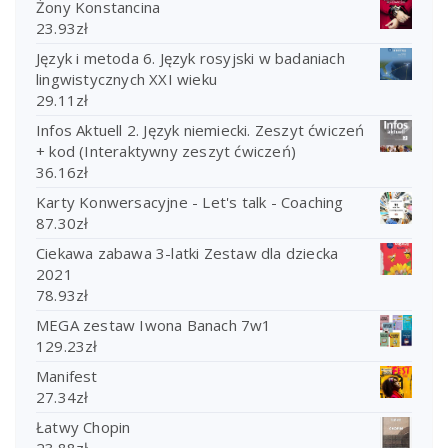
Żony Konstancina
23.93
zł
Język i metoda 6. Język rosyjski w badaniach
lingwistycznych XXI wieku
29.11
zł
Infos Aktuell 2. Język niemiecki. Zeszyt ćwiczeń
+ kod (Interaktywny zeszyt ćwiczeń)
36.16
zł
Karty Konwersacyjne - Let's talk - Coaching
87.30
zł
Ciekawa zabawa 3-latki Zestaw dla dziecka
2021
78.93
zł
MEGA zestaw Iwona Banach 7w1
129.23
zł
Manifest
27.34
zł
Łatwy Chopin
23.88
zł