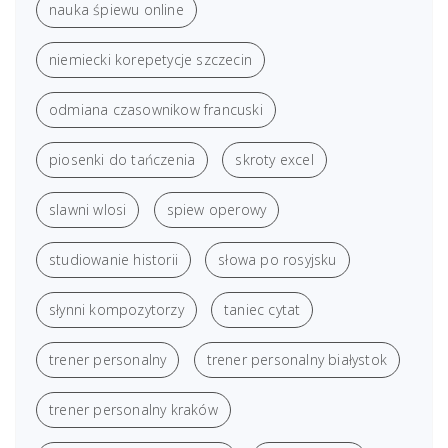
nauka śpiewu online
niemiecki korepetycje szczecin
odmiana czasownikow francuski
piosenki do tańczenia
skroty excel
slawni wlosi
spiew operowy
studiowanie historii
słowa po rosyjsku
słynni kompozytorzy
taniec cytat
trener personalny
trener personalny białystok
trener personalny kraków