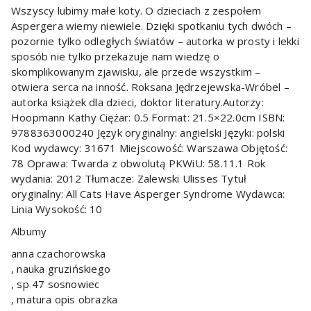
Wszyscy lubimy małe koty. O dzieciach z zespołem
Aspergera wiemy niewiele. Dzięki spotkaniu tych dwóch –
pozornie tylko odległych światów – autorka w prosty i lekki
sposób nie tylko przekazuje nam wiedzę o
skomplikowanym zjawisku, ale przede wszystkim –
otwiera serca na inność. Roksana Jędrzejewska-Wróbel –
autorka książek dla dzieci, doktor literatury.Autorzy:
Hoopmann Kathy Ciężar: 0.5 Format: 21.5×22.0cm ISBN:
9788363000240 Język oryginalny: angielski Języki: polski
Kod wydawcy: 31671 Miejscowość: Warszawa Objętość:
78 Oprawa: Twarda z obwolutą PKWiU: 58.11.1 Rok
wydania: 2012 Tłumacze: Zalewski Ulisses Tytuł
oryginalny: All Cats Have Asperger Syndrome Wydawca:
Linia Wysokość: 10
Albumy
anna czachorowska
, nauka gruzińskiego
, sp 47 sosnowiec
, matura opis obrazka