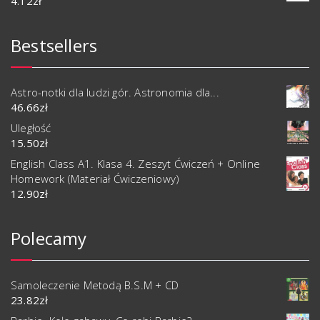
4.12
zł
Bestsellers
Astro-notki dla ludzi gór. Astronomia dla...
46.66
zł
Uległość
15.50
zł
English Class A1. Klasa 4. Zeszyt Ćwiczeń + Online
Homework (Materiał Ćwiczeniowy)
12.90
zł
Polecamy
Samoleczenie Metodą B.S.M + CD
23.82
zł