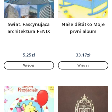
Świat. Fascynująca
Naše děťátko Moje
architektura FENIX
první album
5.25
zł
33.17
zł
Więcej
Więcej