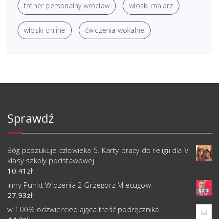
trener personalny wrocław
włoski malarz
włoski online
ćwiczenia wokalne
Sprawdź
Bóg poszukuje człowieka 5. Karty pracy do religii dla V
klasy szkoły podstawowej
10.41
zł
Inny Punkt Widzenia 2 Grzegorz Miecugow
27.93
zł
w 100% odzwierciedlająca treść podręcznika