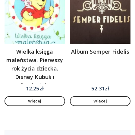
Wielka księga
Album Semper Fidelis
maleństwa. Pierwszy
rok życia dziecka.
Disney Kubuś i
Przyjaciele
12.25
zł
52.31
zł
Więcej
Więcej