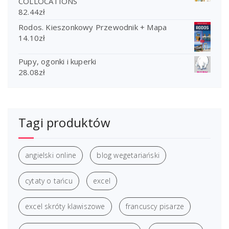
COLLOCATIONS
82.44
zł
Rodos. Kieszonkowy Przewodnik + Mapa
14.10
zł
Pupy, ogonki i kuperki
28.08
zł
Tagi produktów
angielski online
blog wegetariański
cytaty o tańcu
excel
excel skróty klawiszowe
francuscy pisarze