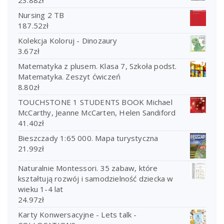
Nursing 2 TB
187.52
zł
Kolekcja Koloruj - Dinozaury
3.67
zł
Matematyka z plusem. Klasa 7, Szkoła podst.
Matematyka. Zeszyt ćwiczeń
8.80
zł
TOUCHSTONE 1 STUDENTS BOOK Michael
McCarthy, Jeanne McCarten, Helen Sandiford
41.40
zł
Bieszczady 1:65 000. Mapa turystyczna
21.99
zł
Naturalnie Montessori. 35 zabaw, które
kształtują rozwój i samodzielność dziecka w
wieku 1-4 lat
24.97
zł
Karty Konwersacyjne - Lets talk -