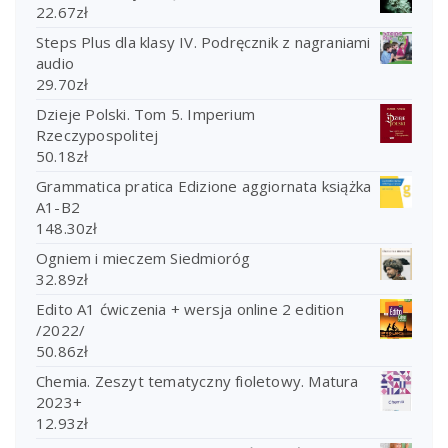
22.67
zł
Steps Plus dla klasy IV. Podręcznik z nagraniami
audio
29.70
zł
Dzieje Polski. Tom 5. Imperium
Rzeczypospolitej
50.18
zł
Grammatica pratica Edizione aggiornata książka
A1-B2
148.30
zł
Ogniem i mieczem Siedmioróg
32.89
zł
Edito A1 ćwiczenia + wersja online 2 edition
/2022/
50.86
zł
Chemia. Zeszyt tematyczny fioletowy. Matura
2023+
12.93
zł