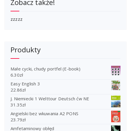
Zobacz także!
zzzzz
Produkty
Małe cycki, chudy portfel (E-book)
6.30
zł
Easy English 3
22.86
zł
J. Niemiecki 1 Welttour Deutsch ćw NE
31.35
zł
Angielski bez wkuwania A2 PONS
23.79
zł
Amfetaminowy obłęd