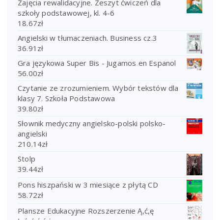
Zajęcia rewalidacyjne. Zeszyt ćwiczeń dla
szkoły podstawowej, kl. 4-6
18.67
zł
Angielski w tłumaczeniach. Business cz.3
36.91
zł
Gra językowa Super Bis - Jugamos en Espanol
56.00
zł
Czytanie ze zrozumieniem. Wybór tekstów dla
klasy 7. Szkoła Podstawowa
39.80
zł
Słownik medyczny angielsko-polski polsko-
angielski
210.14
zł
Stolp
39.44
zł
Pons hiszpański w 3 miesiące z płytą CD
58.72
zł
Plansze Edukacyjne Rozszerzenie Ą,ć,ę