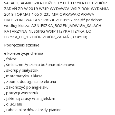
SALACH, AGNIESZKA BOŻEK TYTUŁ FIZYKA LO 1 ZBIÓR
ZADAŃ ZR W.2019 WSIP WYDAWCA WSIP ROK WYDANIA
2019 FORMAT 165 X 235 MM OPRAWA OPRAWA
BROSZUROWA EAN 9788302180958 Znajdź podobne
według klucza: AGNIESZKA_BOŻEK JADWIGA_SALACH
KATARZYNA_NESSING WSIP FIZYKA FIZYKA_LO
FIZYKA_LO_1 ZBIÓR ZBIÓR_ZADAŃ (334500)
Podręczniki szkolne
e korepetycje chemia
, folkor
, śmieszne życzenia bożonarodzeniowe
, skorupy białystok
, matematyka 3 klasa
, zoom udostępnianie ekranu
, zakończyć po angielsku
, patrycji waszczuk
, jakie są czasy w angielskim
, d ukulele
, tabela akordów akordy pianino