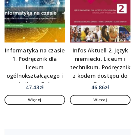
Informatyka na czasie
Infos Aktuell 2. Język
1. Podręcznik dla
niemiecki. Liceum i
liceum
technikum. Podręcznik
ogólnokształcącego i
z kodem dostępu do
technikum. Zakres
eDesku
47.43
zł
46.86
zł
podstawowy. Szkoły
Więcej
Więcej
ponadpodstawowe