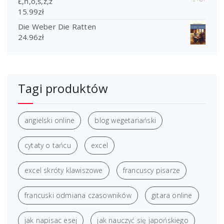
Ł,ń,ó,ś,ź,ż
15.99
zł
Die Weber Die Ratten
24.96
zł
Tagi produktów
angielski online
blog wegetariański
cytaty o tańcu
excel
excel skróty klawiszowe
francuscy pisarze
francuski odmiana czasowników
gitara online
jak napisac esej
jak nauczyć się japońskiego