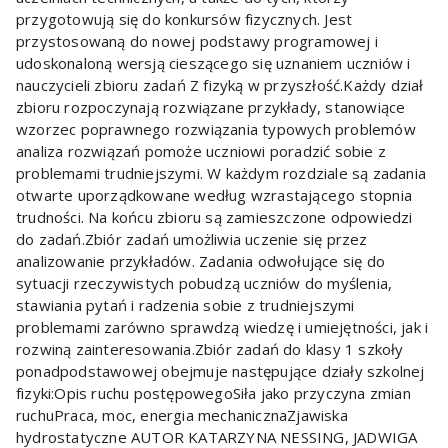
przygotowują się do konkursów fizycznych. Jest
przystosowaną do nowej podstawy programowej i
udoskonaloną wersją cieszącego się uznaniem uczniów i
nauczycieli zbioru zadań Z fizyką w przyszłość.Każdy dział
zbioru rozpoczynają rozwiązane przykłady, stanowiące
wzorzec poprawnego rozwiązania typowych problemów
analiza rozwiązań pomoże uczniowi poradzić sobie z
problemami trudniejszymi. W każdym rozdziale są zadania
otwarte uporządkowane według wzrastającego stopnia
trudności. Na końcu zbioru są zamieszczone odpowiedzi
do zadań.Zbiór zadań umożliwia uczenie się przez
analizowanie przykładów. Zadania odwołujące się do
sytuacji rzeczywistych pobudzą uczniów do myślenia,
stawiania pytań i radzenia sobie z trudniejszymi
problemami zarówno sprawdzą wiedzę i umiejętności, jak i
rozwiną zainteresowania.Zbiór zadań do klasy 1 szkoły
ponadpodstawowej obejmuje następujące działy szkolnej
fizyki:Opis ruchu postępowegoSiła jako przyczyna zmian
ruchuPraca, moc, energia mechanicznaZjawiska
hydrostatyczne AUTOR KATARZYNA NESSING, JADWIGA