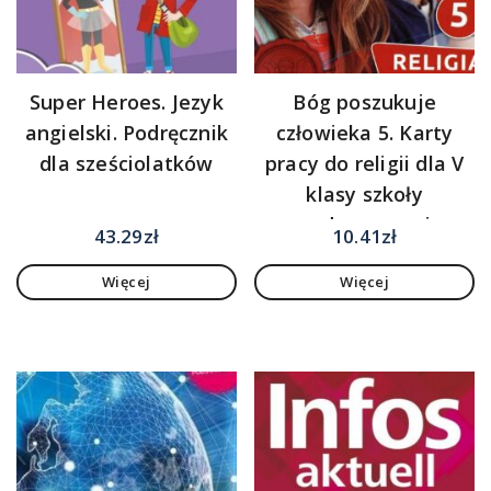
Super Heroes. Jezyk
Bóg poszukuje
angielski. Podręcznik
człowieka 5. Karty
dla sześciolatków
pracy do religii dla V
klasy szkoły
podstawowej
43.29
zł
10.41
zł
Więcej
Więcej