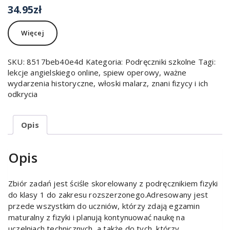
34.95
zł
Więcej
SKU:
8517beb40e4d
Kategoria:
Podręczniki szkolne
Tagi:
lekcje angielskiego online
,
spiew operowy
,
ważne
wydarzenia historyczne
,
włoski malarz
,
znani fizycy i ich
odkrycia
Opis
Opis
Zbiór zadań jest ściśle skorelowany z podręcznikiem fizyki
do klasy 1 do zakresu rozszerzonego.Adresowany jest
przede wszystkim do uczniów, którzy zdają egzamin
maturalny z fizyki i planują kontynuować naukę na
uczelniach technicznych, a także do tych, którzy