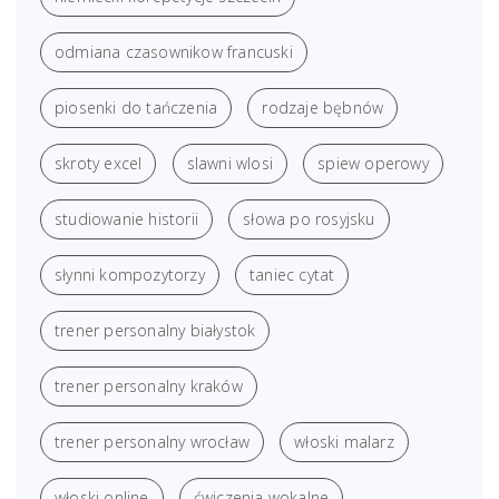
odmiana czasownikow francuski
piosenki do tańczenia
rodzaje bębnów
skroty excel
slawni wlosi
spiew operowy
studiowanie historii
słowa po rosyjsku
słynni kompozytorzy
taniec cytat
trener personalny białystok
trener personalny kraków
trener personalny wrocław
włoski malarz
włoski online
ćwiczenia wokalne