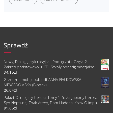
Sprawdź
Nowyj Dialog. Język rosyjski. Podręcznik. Część 2.
Zakres podstawowy + CD. Szkoły ponadgimnazjalne
34.15
zł
Grzeszna mobi,epub,pdf ANNA FIAŁKOWSKA-
NIEWIADOMSKA (E-book)
26.04
zł
Pakiet Olimpijscy herosi. Tomy 1-5: Zagubiony heros,
Syn Neptuna, Znak Ateny, Dom Hadesa, Krew Olimpu
91.65
zł