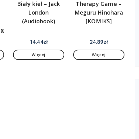
.
Biały kieł – Jack
Therapy Game –
London
Meguru Hinohara
(Audiobook)
[KOMIKS]
ego
14.44
zł
24.89
zł
Więcej
Więcej