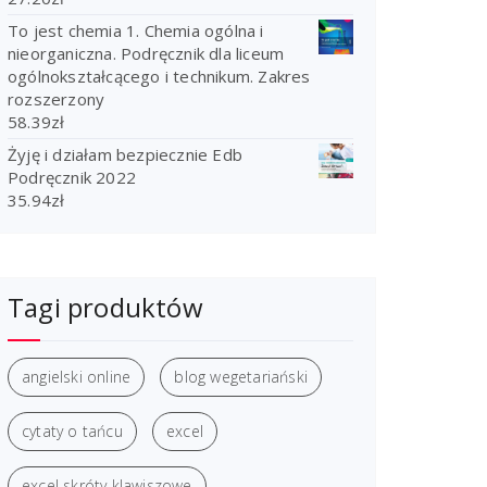
To jest chemia 1. Chemia ogólna i
nieorganiczna. Podręcznik dla liceum
ogólnokształcącego i technikum. Zakres
rozszerzony
58.39
zł
Żyję i działam bezpiecznie Edb
Podręcznik 2022
35.94
zł
Tagi produktów
angielski online
blog wegetariański
cytaty o tańcu
excel
excel skróty klawiszowe