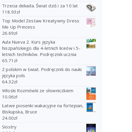
Trzecia dekada. Świat dziś i za 10 lat
118.93
zł
Top Model Zestaw Kreatywny Dress
Me Up Princess
26.69
zł
Aula Nueva 2. Kurs języka
hiszpańskiego dla 4-letnich liceów i 5-
letnich techników. Podręcznik ucznia
65.71
zł
Z polskim w świat. Podręcznik do nauki
języka pols
64.32
zł
Włoski Rozmówki ze słowniczkiem
10.06
zł
Łatwe piosenki wakacyjne na fortepian,
Biskupska, Bruce
24.00
zł
Siostry