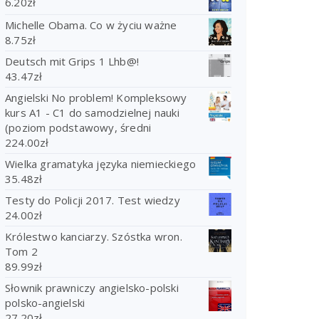
6.20
zł
Michelle Obama. Co w życiu ważne
8.75
zł
Deutsch mit Grips 1 Lhb@!
43.47
zł
Angielski No problem! Kompleksowy
kurs A1 - C1 do samodzielnej nauki
(poziom podstawowy, średni
224.00
zł
Wielka gramatyka języka niemieckiego
35.48
zł
Testy do Policji 2017. Test wiedzy
24.00
zł
Królestwo kanciarzy. Szóstka wron.
Tom 2
89.99
zł
Słownik prawniczy angielsko-polski
polsko-angielski
27.20
zł