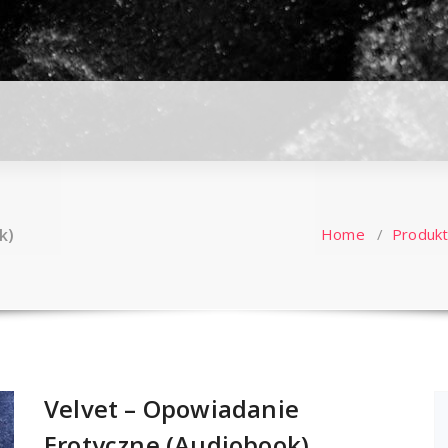
k)
Home
/
Produk
Velvet – Opowiadanie
Erotyczne (Audiobook)