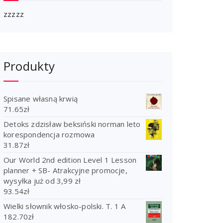
zzzzz
Produkty
Spisane własną krwią
71.65
zł
Detoks zdzisław beksiński norman leto
korespondencja rozmowa
31.87
zł
Our World 2nd edition Level 1 Lesson
planner + SB- Atrakcyjne promocje,
wysyłka już od 3,99 zł
93.54
zł
Wielki słownik włosko-polski. T. 1 A
182.70
zł