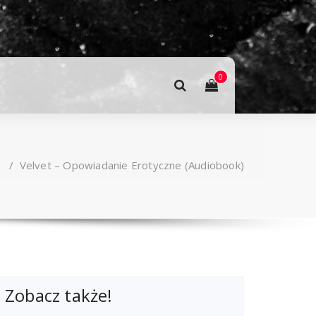
0
t
/
Velvet – Opowiadanie Erotyczne (Audiobook)
Zobacz także!