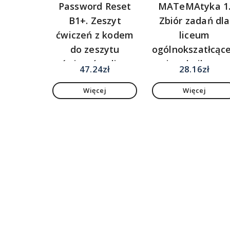
Password Reset
MATeMAtyka 1
B1+. Zeszyt
Zbiór zadań dla
ćwiczeń z kodem
liceum
do zeszytu
ogólnokszatłcąc
ćwiczeń online
i technikum.
47.24
zł
28.16
zł
Zakres
Więcej
Więcej
podstawowy i
rozszerzony