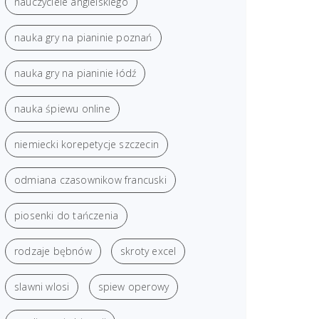
nauczyciele angielskiego
nauka gry na pianinie poznań
nauka gry na pianinie łódź
nauka śpiewu online
niemiecki korepetycje szczecin
odmiana czasownikow francuski
piosenki do tańczenia
rodzaje bębnów
skroty excel
slawni wlosi
spiew operowy