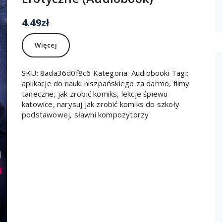
4.49
zł
Więcej
SKU:
8ada36d0f8c6
Kategoria:
Audiobooki
Tagi:
aplikacje do nauki hiszpańskiego za darmo
,
filmy
taneczne
,
jak zrobić komiks
,
lekcje śpiewu
katowice
,
narysuj jak zrobić komiks do szkoły
podstawowej
,
sławni kompozytorzy