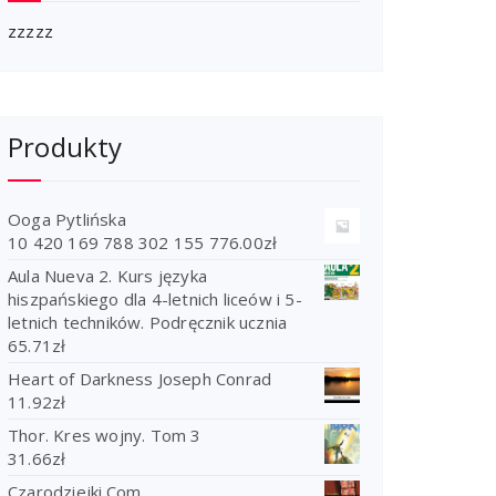
zzzzz
Produkty
Ooga Pytlińska
10 420 169 788 302 155 776.00
zł
Aula Nueva 2. Kurs języka
hiszpańskiego dla 4-letnich liceów i 5-
letnich techników. Podręcznik ucznia
65.71
zł
Heart of Darkness Joseph Conrad
11.92
zł
Thor. Kres wojny. Tom 3
31.66
zł
Czarodziejki.Com