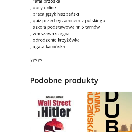
, rafał brzóska
, obcy online
, praca język hiszpański
, quiz przed egzaminem z polskiego
, szkoła podstawowa nr 5 tarnów
, warszawa stegna
, odrodzenie krzyżówka
, agata kamińska
yyyyy
Podobne produkty