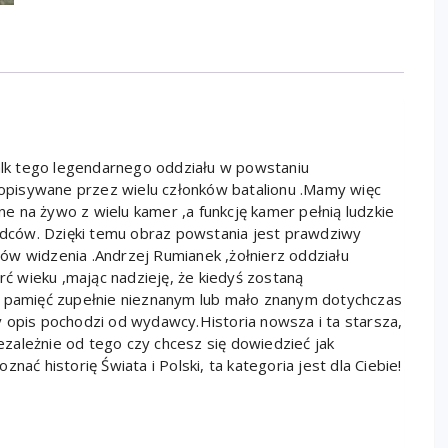
walk tego legendarnego oddziału w powstaniu
pisywane przez wielu członków batalionu .Mamy więc
 na żywo z wielu kamer ,a funkcję kamer pełnią ludzkie
wódców. Dzięki temu obraz powstania jest prawdziwy
ów widzenia .Andrzej Rumianek ,żołnierz oddziału
erć wieku ,mając nadzieję, że kiedyś zostaną
a pamięć zupełnie nieznanym lub mało znanym dotychczas
pis pochodzi od wydawcy.Historia nowsza i ta starsza,
zależnie od tego czy chcesz się dowiedzieć jak
nać historię Świata i Polski, ta kategoria jest dla Ciebie!