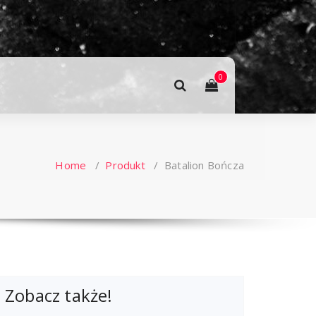
0
Home
/
Produkt
/
Batalion Bończa
Zobacz także!