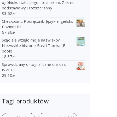
ogólnokształcącego i technikum. Zakres
podstawowy i rozszerzony
33.62
zł
Checkpoint. Podręcznik. Język angielski.
Poziom B1+
67.86
zł
Skąd się wzięło moje nazwisko?
Niezwykłe historie Basi i Tomka (E-
book)
18.37
zł
Sprawdziany ortograficzne dla klas
IVVIII
29.10
zł
Tagi produktów