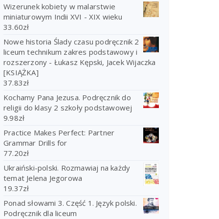
Wizerunek kobiety w malarstwie
miniaturowym Indii XVI - XIX wieku
33.60
zł
Nowe historia Ślady czasu podręcznik 2
liceum technikum zakres podstawowy i
rozszerzony - Łukasz Kępski, Jacek Wijaczka
[KSIĄŻKA]
37.83
zł
Kochamy Pana Jezusa. Podręcznik do
religii do klasy 2 szkoły podstawowej
9.98
zł
Practice Makes Perfect: Partner
Grammar Drills for
77.20
zł
Ukraiński-polski. Rozmawiaj na każdy
temat Jelena Jegorowa
19.37
zł
Ponad słowami 3. Część 1. Język polski.
Podręcznik dla liceum