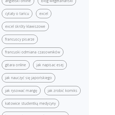
angielski online
blog wegetariański
cytaty o tańcu
excel
excel skróty klawiszowe
francuscy pisarze
francuski odmiana czasowników
gitara online
jak napisac esej
jak nauczyć się japońskiego
jak rysować mangę
jak zrobić komiks
katowice studentką medycyny