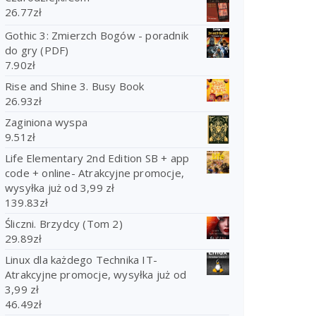
26.77
zł
Gothic 3: Zmierzch Bogów - poradnik
do gry (PDF)
7.90
zł
Rise and Shine 3. Busy Book
26.93
zł
Zaginiona wyspa
9.51
zł
Life Elementary 2nd Edition SB + app
code + online- Atrakcyjne promocje,
wysyłka już od 3,99 zł
139.83
zł
Śliczni. Brzydcy (Tom 2)
29.89
zł
Linux dla każdego Technika IT-
Atrakcyjne promocje, wysyłka już od
3,99 zł
46.49
zł