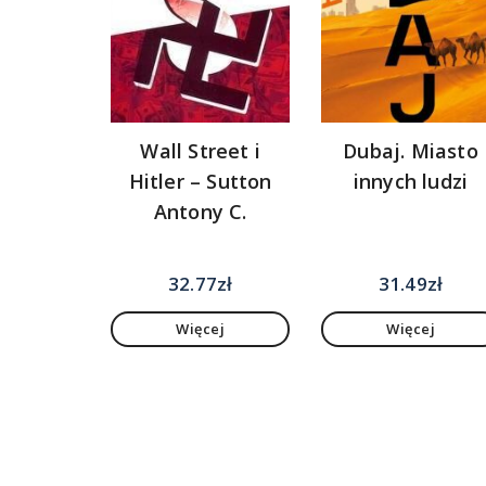
Wall Street i
Dubaj. Miasto
Hitler – Sutton
innych ludzi
Antony C.
32.77
zł
31.49
zł
Więcej
Więcej