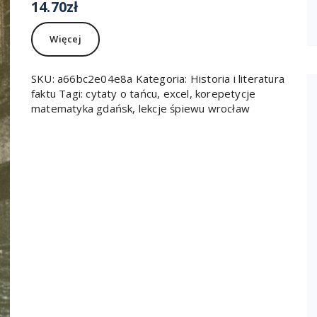
14.70
zł
Więcej
SKU:
a66bc2e04e8a
Kategoria:
Historia i literatura
faktu
Tagi:
cytaty o tańcu
,
excel
,
korepetycje
matematyka gdańsk
,
lekcje śpiewu wrocław