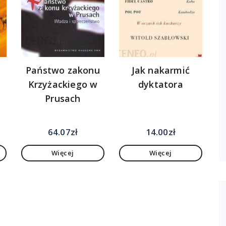
Państwo zakonu
Jak nakarmić
Krzyżackiego w
dyktatora
Prusach
64.07
zł
14.00
zł
Więcej
Więcej