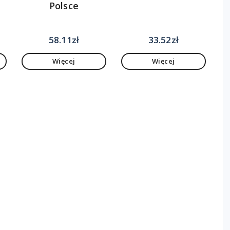
Polsce
58.11
zł
33.52
zł
Więcej
Więcej