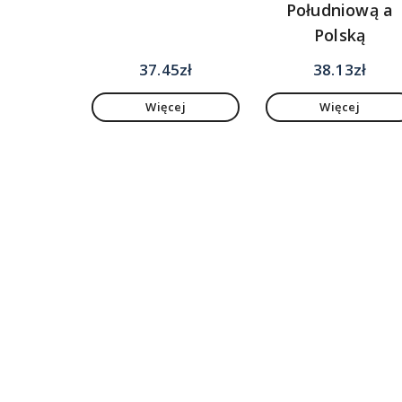
Południową a
Polską
37.45
zł
38.13
zł
Więcej
Więcej