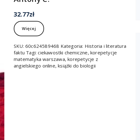
32.77
zł
Więcej
SKU:
60c624589468
Kategoria:
Historia i literatura
faktu
Tagi:
ciekawostki chemiczne
,
korepetycje
matematyka warszawa
,
korepetycje z
angielskiego online
,
książki do biologii