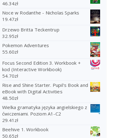
46.34
zł
Noce w Rodanthe - Nicholas Sparks
19.47
zł
Drzewo Britta Teckentrup
32.95
zł
Pokemon Adventures
55.60
zł
Focus Second Edition 3. Workbook +
kod (Interactive Workbook)
54.70
zł
Rise and Shine Starter. Pupil's Book and
eBook with Digital Activities
48.50
zł
Wielka gramatyka języka angielskiego z
ćwiczeniami. Poziom A1-C2
29.41
zł
Beehive 1. Workbook
50.65
zł