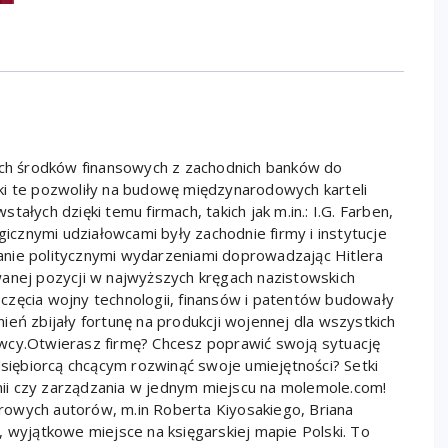
nych środków finansowych z zachodnich banków do
ki te pozwoliły na budowę międzynarodowych karteli
ałych dzięki temu firmach, takich jak m.in.: I.G. Farben,
gicznymi udziałowcami były zachodnie firmy i instytucje
anie politycznymi wydarzeniami doprowadzając Hitlera
wanej pozycji w najwyższych kręgach nazistowskich
częcia wojny technologii, finansów i patentów budowały
ień zbijały fortunę na produkcji wojennej dla wszystkich
wcy.Otwierasz firmę? Chcesz poprawić swoją sytuację
iębiorcą chcącym rozwinąć swoje umiejętności? Setki
ii czy zarządzania w jednym miejscu na molemole.com!
rowych autorów, m.in Roberta Kiyosakiego, Briana
, wyjątkowe miejsce na księgarskiej mapie Polski. To