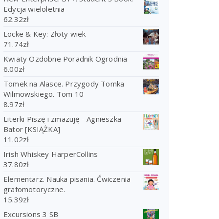
Edycja wieloletnia
62.32
zł
Locke & Key: Złoty wiek
71.74
zł
Kwiaty Ozdobne Poradnik Ogrodnia
6.00
zł
Tomek na Alasce. Przygody Tomka
Wilmowskiego. Tom 10
8.97
zł
Literki Piszę i zmazuję - Agnieszka
Bator [KSIĄŻKA]
11.02
zł
Irish Whiskey HarperCollins
37.80
zł
Elementarz. Nauka pisania. Ćwiczenia
grafomotoryczne.
15.39
zł
Excursions 3 SB