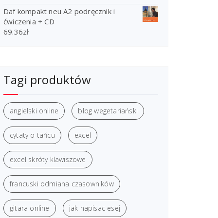
Daf kompakt neu A2 podręcznik i
ćwiczenia + CD
69.36
zł
Tagi produktów
angielski online
blog wegetariański
cytaty o tańcu
excel
excel skróty klawiszowe
francuski odmiana czasowników
gitara online
jak napisac esej