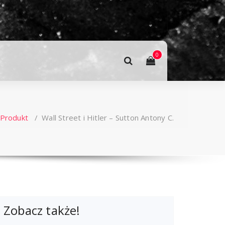
0
Produkt
/
Wall Street i Hitler – Sutton Antony C.
Zobacz także!