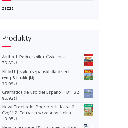
zzzzz
Produkty
Arriba 1 Podręcznik + Ćwiczenia
79.89
zł
NI MU. Język hiszpański dla dzieci
(+mp3 i naklejki)
30.09
zł
Gramática de uso del Espanol - B1-B2
85.92
zł
Nowi Tropiciele. Podręcznik. Klasa 2.
Część 2. Edukacja wczesnoszkolna
13.05
zł
New Enterprise. B1+. Student's Book.