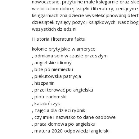
nowoczesne, przytulne małe księgarnie oraz skl
wielbicielom dobrej książki i literatury, ceniący
księgarniach znajdziecie wyselekcjonowaną ofe
dziesiątek tysięcy pozycji książkowych. Nasz boga
wszystkich dziedzin!
Historia i literatura faktu
kolonie brytyjskie w ameryce
, odmiana sein w czasie przeszłym
, angielskie idiomy
, bite po niemiecku
, piekutowska patrycja
, hiszpanin
, przeliterować po angielsku
, piotr radomski
, katalończyk
, zajęcia dla dzieci rybnik
, czy imie i nazwisko to dane osobowe
, praca domowa po angielsku
, matura 2020 odpowiedzi angielski