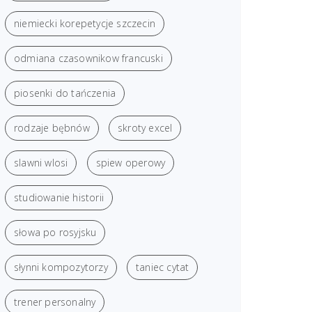
niemiecki korepetycje szczecin
odmiana czasownikow francuski
piosenki do tańczenia
rodzaje bębnów
skroty excel
slawni wlosi
spiew operowy
studiowanie historii
słowa po rosyjsku
słynni kompozytorzy
taniec cytat
trener personalny