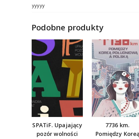
yyyyy
Podobne produkty
SPATiF. Upajający
7736 km.
pozór wolności
Pomiędzy Kore