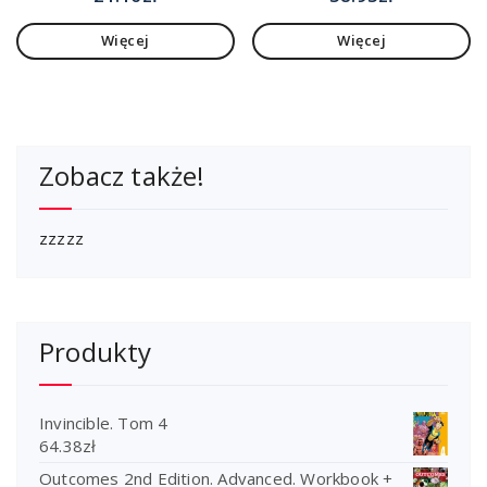
Zakres podstawowy.
Więcej
Więcej
Szkoła
ponadpodstawowa
Zobacz także!
zzzzz
Produkty
Invincible. Tom 4
64.38
zł
Outcomes 2nd Edition. Advanced. Workbook +