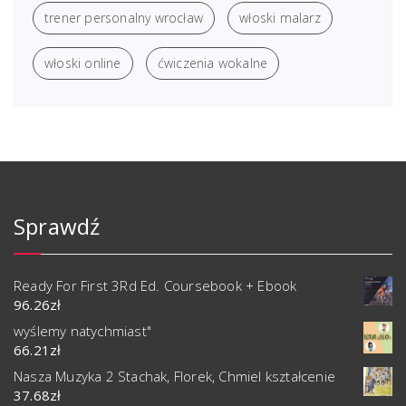
trener personalny wrocław
włoski malarz
włoski online
ćwiczenia wokalne
Sprawdź
Ready For First 3Rd Ed. Coursebook + Ebook
96.26
zł
wyślemy natychmiast"
66.21
zł
Nasza Muzyka 2 Stachak, Florek, Chmiel kształcenie
37.68
zł