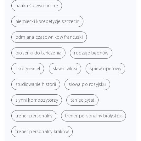
nauka śpiewu online
niemiecki korepetycje szczecin
odmiana czasownikow francuski
piosenki do tańczenia
rodzaje bębnów
skroty excel
slawni wlosi
spiew operowy
studiowanie historii
słowa po rosyjsku
słynni kompozytorzy
taniec cytat
trener personalny
trener personalny białystok
trener personalny kraków