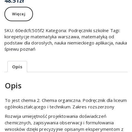
48.51
zł
Więcej
SKU:
60edcfc505f2
Kategoria:
Podręczniki szkolne
Tagi:
korepetycje matematyka warszawa
,
matematyką od
podstaw dla dorosłych
,
nauka niemieckiego aplikacja
,
nauka
śpiewu poznań
Opis
Opis
To jest chemia 2. Chemia organiczna. Podręcznik dla liceum
ogólnokształcącego i technikum. Zakres rozszerzony
Rozwija umiejętność projektowania doświadczeń
chemicznych, zapisywania obserwacji i formułowania
wniosków dzięki precyzyjnie opisanym eksperymentom z