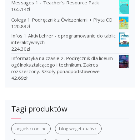
Messages 1 - Teacher's Resource Pack
165.14
zł
Colega 1 Podręcznik z Ćwiczeniami + Płyta CD
120.83
zł
Infos 1 AktivLehrer - oprogramowanie do tablic
interaktywnych
224.30
zł
Informatyka na czasie 2. Podręcznik dla liceum
ogólnokształcącego i technikum. Zakres
rozszerzony. Szkoły ponadpodstawowe
42.69
zł
Tagi produktów
angielski online
blog wegetariański