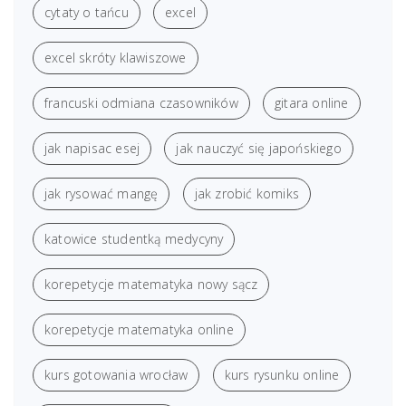
cytaty o tańcu
excel
excel skróty klawiszowe
francuski odmiana czasowników
gitara online
jak napisac esej
jak nauczyć się japońskiego
jak rysować mangę
jak zrobić komiks
katowice studentką medycyny
korepetycje matematyka nowy sącz
korepetycje matematyka online
kurs gotowania wrocław
kurs rysunku online