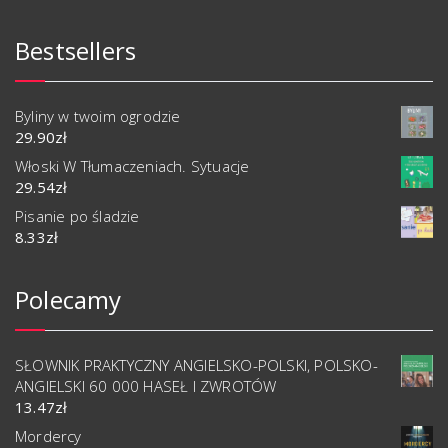
Bestsellers
Byliny w twoim ogrodzie
29.90
zł
Włoski W Tłumaczeniach. Sytuacje
29.54
zł
Pisanie po śladzie
8.33
zł
Polecamy
SŁOWNIK PRAKTYCZNY ANGIELSKO-POLSKI, POLSKO-
ANGIELSKI 60 000 HASEŁ I ZWROTÓW
13.47
zł
Mordercy