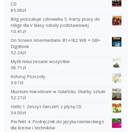
CD
65.06
zł
Bóg poszukuje człowieka 5. Karty pracy do
religii dla V klasy szkoły podstawowej
10.41
zł
On Screen Intermediate B1+/B2 WB + GB+
DigiBook
52.24
zł
Myśli nieuczesane wszystkie
38.71
zł
Koloruj Pszczoły
3.67
zł
Muzeum Narodowe w Gdańsku. Skarby sztuki
52.27
zł
Hello 1 Zeszyt ćwiczeń z płytą CD
34.00
zł
Perfekt 4. Podręcznik do języka niemieckiego
dla liceów i techników