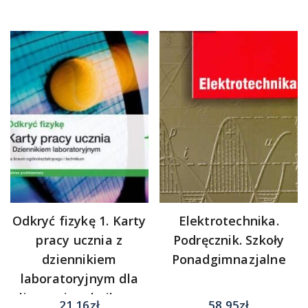
Odkryć fizykę 1. Karty
Elektrotechnika.
pracy ucznia z
Podręcznik. Szkoły
dziennikiem
Ponadgimnazjalne
laboratoryjnym dla
liceum i technikum.
21.16
zł
58.95
zł