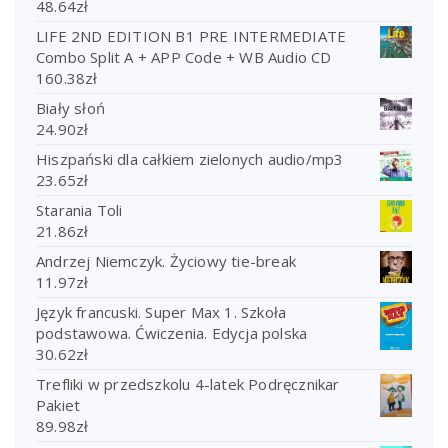
48.64
zł
LIFE 2ND EDITION B1 PRE INTERMEDIATE
Combo Split A + APP Code + WB Audio CD
160.38
zł
Biały słoń
24.90
zł
Hiszpański dla całkiem zielonych audio/mp3
23.65
zł
Starania Toli
21.86
zł
Andrzej Niemczyk. Życiowy tie-break
11.97
zł
Język francuski. Super Max 1. Szkoła
podstawowa. Ćwiczenia. Edycja polska
30.62
zł
Trefliki w przedszkolu 4-latek Podręcznikar
Pakiet
89.98
zł