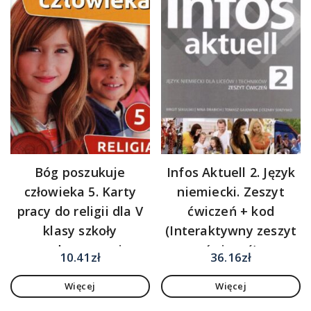
Bóg poszukuje
Infos Aktuell 2. Język
człowieka 5. Karty
niemiecki. Zeszyt
pracy do religii dla V
ćwiczeń + kod
klasy szkoły
(Interaktywny zeszyt
podstawowej
ćwiczeń)
10.41
zł
36.16
zł
Więcej
Więcej