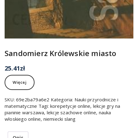
Sandomierz Królewskie miasto
25.41
zł
Więcej
SKU:
69e2ba79a6e2
Kategoria:
Nauki przyrodnicze i
matematyczne
Tagi:
korepetycje online
,
lekcje gry na
pianinie warszawa
,
lekcje szachowe online
,
nauka
włoskiego online
,
niemiecki slang
Opis