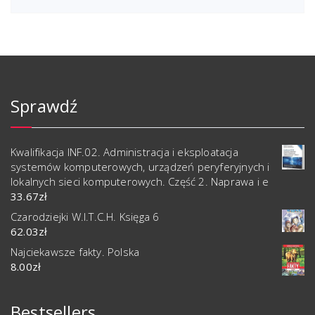
Sprawdź
Kwalifikacja INF.02. Administracja i eksploatacja
systemów komputerowych, urządzeń peryferyjnych i
lokalnych sieci komputerowych. Część 2. Naprawa i e
33.67
zł
Czarodziejki W.I.T.C.H. Księga 6
62.03
zł
Najciekawsze fakty. Polska
8.00
zł
Bestsellers