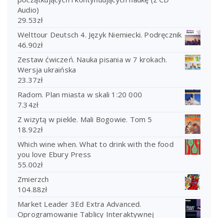
Audio)
29.53
zł
Welttour Deutsch 4. Język Niemiecki. Podręcznik
46.90
zł
Zestaw ćwiczeń. Nauka pisania w 7 krokach.
Wersja ukraińska
23.37
zł
Radom. Plan miasta w skali 1:20 000
7.34
zł
Z wizytą w piekle. Mali Bogowie. Tom 5
18.92
zł
Which wine when. What to drink with the food
you love Ebury Press
55.00
zł
Zmierzch
104.88
zł
Market Leader 3Ed Extra Advanced.
Oprogramowanie Tablicy Interaktywnej