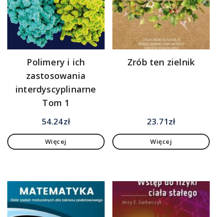
Polimery i ich
Zrób ten zielnik
zastosowania
interdyscyplinarne
Tom 1
54.24
zł
23.71
zł
Więcej
Więcej