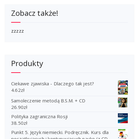
Zobacz także!
zzzzz
Produkty
Ciekawe zjawiska - Dlaczego tak jest?
4.62
zł
Samoleczenie metodą B.S.M. + CD
26.90
zł
Polityka zagraniczna Rosji
38.50
zł
Punkt 5. Język niemiecki. Podręcznik. Kurs dla
początkujących i kontynuujących naukę (z CD