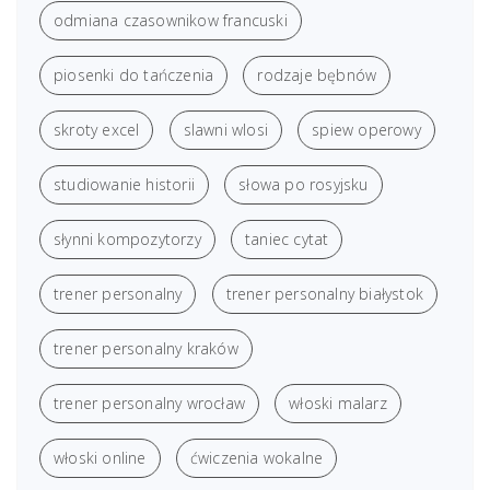
odmiana czasownikow francuski
piosenki do tańczenia
rodzaje bębnów
skroty excel
slawni wlosi
spiew operowy
studiowanie historii
słowa po rosyjsku
słynni kompozytorzy
taniec cytat
trener personalny
trener personalny białystok
trener personalny kraków
trener personalny wrocław
włoski malarz
włoski online
ćwiczenia wokalne