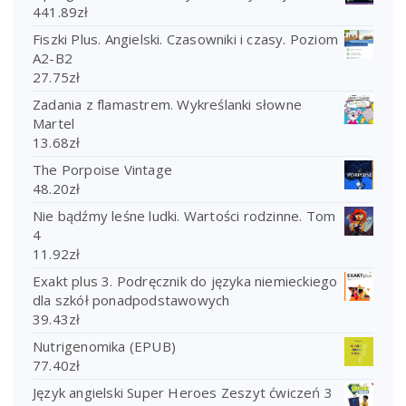
441.89
zł
Fiszki Plus. Angielski. Czasowniki i czasy. Poziom
A2-B2
27.75
zł
Zadania z flamastrem. Wykreślanki słowne
Martel
13.68
zł
The Porpoise Vintage
48.20
zł
Nie bądźmy leśne ludki. Wartości rodzinne. Tom
4
11.92
zł
Exakt plus 3. Podręcznik do języka niemieckiego
dla szkół ponadpodstawowych
39.43
zł
Nutrigenomika (EPUB)
77.40
zł
Język angielski Super Heroes Zeszyt ćwiczeń 3