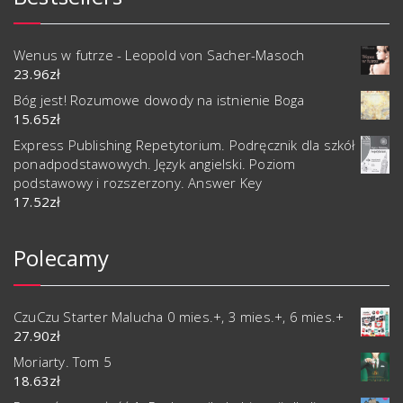
Wenus w futrze - Leopold von Sacher-Masoch
23.96
zł
Bóg jest! Rozumowe dowody na istnienie Boga
15.65
zł
Express Publishing Repetytorium. Podręcznik dla szkół
ponadpodstawowych. Język angielski. Poziom
podstawowy i rozszerzony. Answer Key
17.52
zł
Polecamy
CzuCzu Starter Malucha 0 mies.+, 3 mies.+, 6 mies.+
27.90
zł
Moriarty. Tom 5
18.63
zł