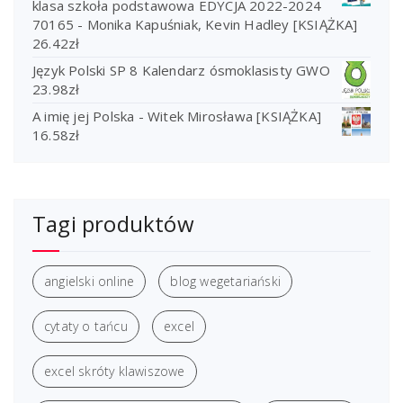
klasa szkoła podstawowa EDYCJA 2022-2024
70165 - Monika Kapuśniak, Kevin Hadley [KSIĄŻKA]
26.42
zł
Język Polski SP 8 Kalendarz ósmoklasisty GWO
23.98
zł
A imię jej Polska - Witek Mirosława [KSIĄŻKA]
16.58
zł
Tagi produktów
angielski online
blog wegetariański
cytaty o tańcu
excel
excel skróty klawiszowe