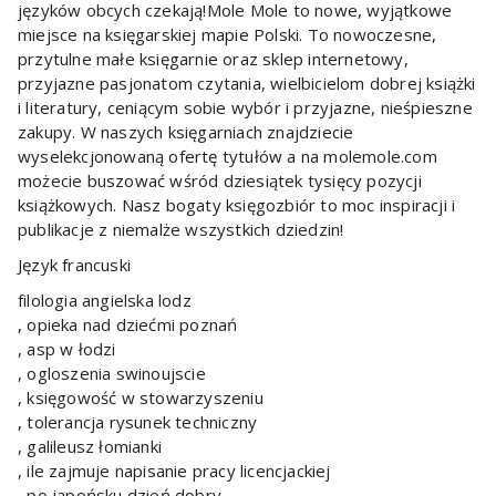
języków obcych czekają!Mole Mole to nowe, wyjątkowe
miejsce na księgarskiej mapie Polski. To nowoczesne,
przytulne małe księgarnie oraz sklep internetowy,
przyjazne pasjonatom czytania, wielbicielom dobrej książki
i literatury, ceniącym sobie wybór i przyjazne, nieśpieszne
zakupy. W naszych księgarniach znajdziecie
wyselekcjonowaną ofertę tytułów a na molemole.com
możecie buszować wśród dziesiątek tysięcy pozycji
książkowych. Nasz bogaty księgozbiór to moc inspiracji i
publikacje z niemalże wszystkich dziedzin!
Język francuski
filologia angielska lodz
, opieka nad dziećmi poznań
, asp w łodzi
, ogloszenia swinoujscie
, księgowość w stowarzyszeniu
, tolerancja rysunek techniczny
, galileusz łomianki
, ile zajmuje napisanie pracy licencjackiej
, po japońsku dzień dobry