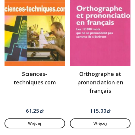
Sciences-
Orthographe et
techniques.com
prononciation en
français
61.25
zł
115.00
zł
Więcej
Więcej