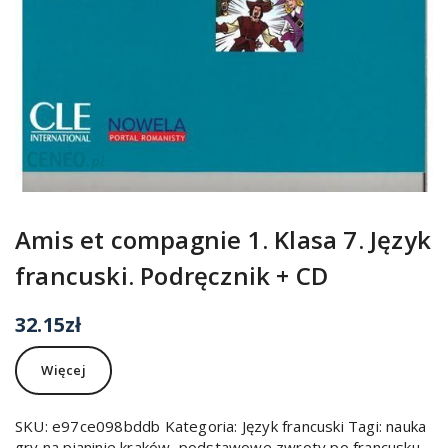
Amis et compagnie 1. Klasa 7. Język
francuski. Podręcznik + CD
32.15
zł
Więcej
SKU:
e97ce098bddb
Kategoria:
Język francuski
Tagi:
nauka
gry na pianinie kraków
,
podstawowe zwroty po francusku
,