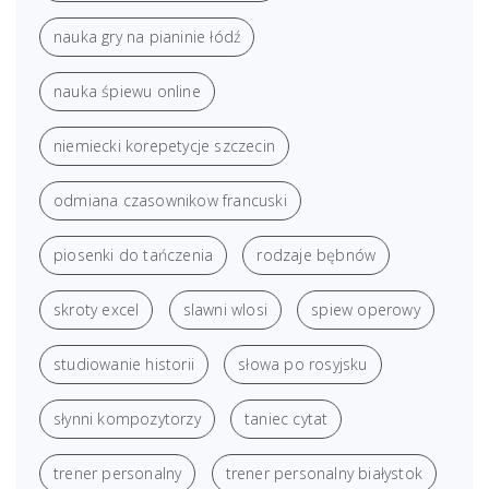
nauka gry na pianinie łódź
nauka śpiewu online
niemiecki korepetycje szczecin
odmiana czasownikow francuski
piosenki do tańczenia
rodzaje bębnów
skroty excel
slawni wlosi
spiew operowy
studiowanie historii
słowa po rosyjsku
słynni kompozytorzy
taniec cytat
trener personalny
trener personalny białystok