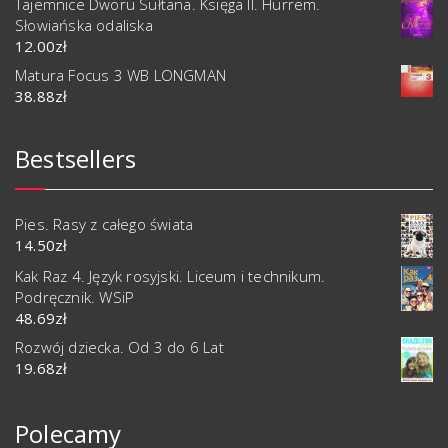
Tajemnice Dworu Sułtana. Księga II. Hürrem.
Słowiańska odaliska
12.00
zł
Matura Focus 3 WB LONGMAN
38.88
zł
Bestsellers
Pies. Rasy z całego świata
14.50
zł
Kak Raz 4. Język rosyjski. Liceum i technikum.
Podręcznik. WSiP
48.69
zł
Rozwój dziecka. Od 3 do 6 Lat
19.68
zł
Polecamy