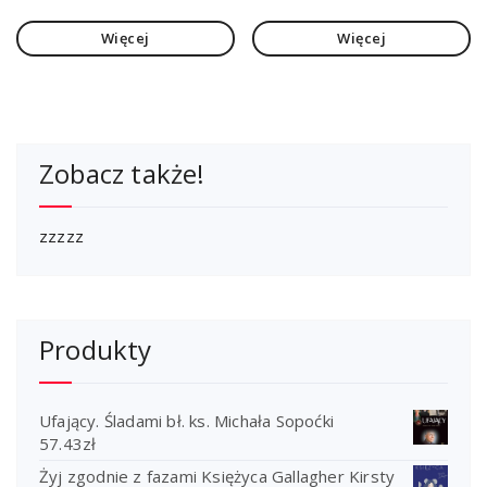
Więcej
Więcej
Zobacz także!
zzzzz
Produkty
Ufający. Śladami bł. ks. Michała Sopoćki
57.43
zł
Żyj zgodnie z fazami Księżyca Gallagher Kirsty