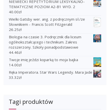
NIEMIECKI REPETYTORIUM LEKSYKALNO-
TEMATYCZNE POZIOM A2-B1 WYD. 2
40.00
zł
Wielki Gatsby wer. ang. z podręcznym sł./ze
Słownikiem - Francis Scott Fitzgerald
26.25
zł
Biologia na czasie 3. Podręcznik dla liceum
ogólnokształcącego i technikum. Zakres
rozszerzony. Szkoły ponadpodstawowe
44.46
zł
Twoje imię jeździ koparką to moja bajka
14.00
zł
Ręka Imperatora. Star Wars Legendy. Mara Jade
33.32
zł
Tagi produktów