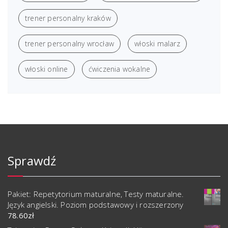
trener personalny kraków
trener personalny wrocław
włoski malarz
włoski online
ćwiczenia wokalne
Sprawdź
Pakiet: Repetytorium maturalne, Testy maturalne.
Język angielski. Poziom podstawowy i rozszerzony
78.60
zł