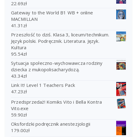
22.69
zł
Gateway to the World B1 WB + online
MACMILLAN
41.31
zł
Przeszłość to dziś. Klasa 3, liceum/technikum.
Język polski. Podręcznik. Literatura. Język.
Kultura
95.54
zł
Sytuacja społeczno-wychowawcza rodziny
dziecka z mukopolisacharydozą.
43.34
zł
Link It! Level 1 Teachers Pack
47.23
zł
Przedsprzedaż! Komiks Vito i Bella Kontra
Vito.exe
59.90
zł
Oksfordzki podręcznik anestezjologii
179.00
zł