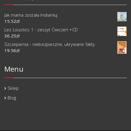
Jak mama została Indianką
15.52
zł
Les Loustics 1 - zeszyt Ćwiczeń +CD
36.25
zł
Szczepienia - niebezpieczne, ukrywane fakty
19.56
zł
Menu
Sklep
Blog