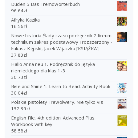
Duden 5 Das Fremdworterbuch
96.64
zł
Afryka Kazika
16.56
zł
Nowe historia Ślady czasu podręcznik 2 liceum
technikum zakres podstawowy i rozszerzony -
Łukasz Kępski, Jacek Wijaczka [KSIĄŻKA]
37.83
zł
Hallo Anna neu 1. Podręcznik do języka
niemieckiego dla klas 1-3
30.73
zł
Rise and Shine 1. Learn to Read. Activity Book
30.04
zł
Polskie pistolety i rewolwery. Nie tylko Vis
132.39
zł
English File. 4th edition. Advanced Plus.
Workbook with key
58.58
zł