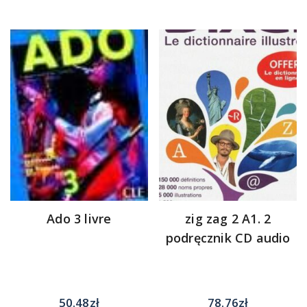
Ado 3 livre
zig zag 2 A1. 2
podręcznik CD audio
50.48
zł
78.76
zł