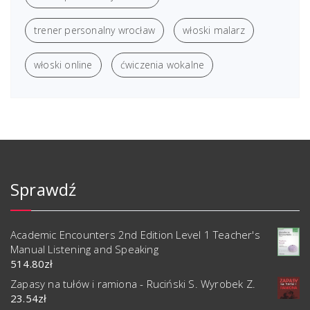
trener personalny wrocław
włoski malarz
włoski online
ćwiczenia wokalne
Sprawdź
Academic Encounters 2nd Edition Level 1 Teacher's
Manual Listening and Speaking
514.80
zł
Zapasy na tułów i ramiona - Ruciński S. Wyrobek Z.
23.54
zł