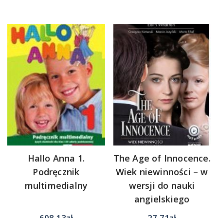
Hallo Anna 1.
The Age of Innocence.
Podręcznik
Wiek niewinności – w
multimedialny
wersji do nauki
angielskiego
608.13
zł
27.71
zł