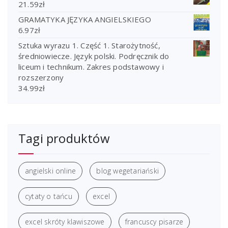
21.59
zł
GRAMATYKA JĘZYKA ANGIELSKIEGO
6.97
zł
Sztuka wyrazu 1. Część 1. Starożytność,
średniowiecze. Język polski. Podręcznik do
liceum i technikum. Zakres podstawowy i
rozszerzony
34.99
zł
Tagi produktów
angielski online
blog wegetariański
cytaty o tańcu
excel
excel skróty klawiszowe
francuscy pisarze