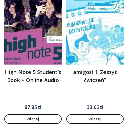
High Note 5 Student’s
amigos! 1. Zeszyt
Book + Online Audio
ćwiczeń”
87.85
zł
33.02
zł
Więcej
Więcej