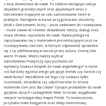
z listą słownictwa do nauki. Po tekście następuje sekcja
objaśnień gramatycznych oraz językowych wraz z
ćwiczeniami mającymi na celu zastosowanie teorii w
praktyce. Następnie w kursie przygotowano obszerny
dział z ćwiczeniami, który – poza zadaniami do rozwiązania
– może zawierać również dodatkowe teksty, dialogi oraz
nowe słówka i wyrażenia do nauki. Nauka polega na
zapoznawaniu się z materiałem prezentacyjnym oraz na
rozwiązywaniu ćwiczeń, w których odpowiedź sprawdza
się z tą zdefiniowaną w kursie przez autora. Ocenę (Nie
wiem, Prawie, Wiem) należy wybrać
samodzielnie.Powyższy opis pochodzi od
wydawcy.Szukasz książek do nauki angielskiego? A może
coś bardziej egzotycznego jak język chiński czy turecki czy
nauki łaciny? Niezależnie od tego czy szukasz tylko
rozmówek, słowników czy całych kursów to strona
molemole.com jest dla Ciebie! Tysiące produktów do nauki
języków obcych czekają!Mole Mole to nowe, wyjątkowe
miejsce na księgarskiej mapie Polski. To nowoczesne,
przytulne małe księgarnie oraz sklep internetowy,