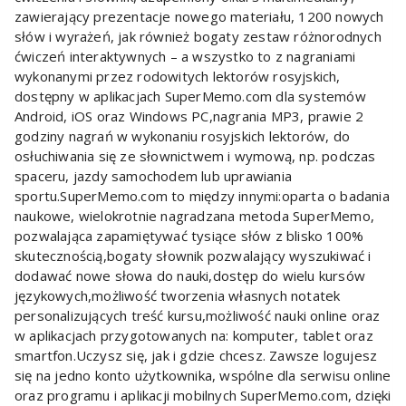
zawierający prezentacje nowego materiału, 1200 nowych
słów i wyrażeń, jak również bogaty zestaw różnorodnych
ćwiczeń interaktywnych – a wszystko to z nagraniami
wykonanymi przez rodowitych lektorów rosyjskich,
dostępny w aplikacjach SuperMemo.com dla systemów
Android, iOS oraz Windows PC,nagrania MP3, prawie 2
godziny nagrań w wykonaniu rosyjskich lektorów, do
osłuchiwania się ze słownictwem i wymową, np. podczas
spaceru, jazdy samochodem lub uprawiania
sportu.SuperMemo.com to między innymi:oparta o badania
naukowe, wielokrotnie nagradzana metoda SuperMemo,
pozwalająca zapamiętywać tysiące słów z blisko 100%
skutecznością,bogaty słownik pozwalający wyszukiwać i
dodawać nowe słowa do nauki,dostęp do wielu kursów
językowych,możliwość tworzenia własnych notatek
personalizujących treść kursu,możliwość nauki online oraz
w aplikacjach przygotowanych na: komputer, tablet oraz
smartfon.Uczysz się, jak i gdzie chcesz. Zawsze logujesz
się na jedno konto użytkownika, wspólne dla serwisu online
oraz programu i aplikacji mobilnych SuperMemo.com, dzięki