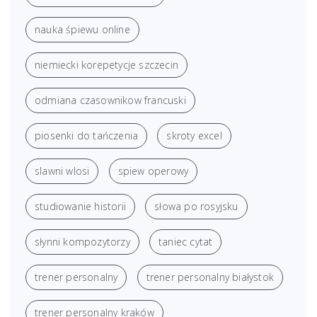
nauka śpiewu online
niemiecki korepetycje szczecin
odmiana czasownikow francuski
piosenki do tańczenia
skroty excel
slawni wlosi
spiew operowy
studiowanie historii
słowa po rosyjsku
słynni kompozytorzy
taniec cytat
trener personalny
trener personalny białystok
trener personalny kraków