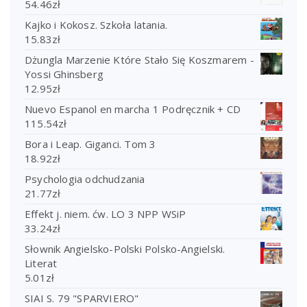
54.46
zł
Kajko i Kokosz. Szkoła latania.
15.83
zł
Dżungla Marzenie Które Stało Się Koszmarem -
Yossi Ghinsberg
12.95
zł
Nuevo Espanol en marcha 1 Podręcznik + CD
115.54
zł
Bora i Leap. Giganci. Tom 3
18.92
zł
Psychologia odchudzania
21.77
zł
Effekt j. niem. ćw. LO 3 NPP WSiP
33.24
zł
Słownik Angielsko-Polski Polsko-Angielski.
Literat
5.01
zł
SIAI S. 79 "SPARVIERO"