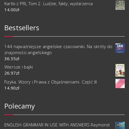
Kartki z PRL Tom 2. Ludzie, fakty, wydarzenia
14.00
zł
Bestsellers
144 najważniejsze angielskie czasowniki. Na skróty do
znajomości angielskiego
36.55
zł
Wiersze i bajki
26.97
zł
Fizyka. Wzory i Prawa z Objaśnieniami. Część III
14.90
zł
Polecamy
ENGLISH GRAMMAR IN USE WITH ANSWERS Raymond