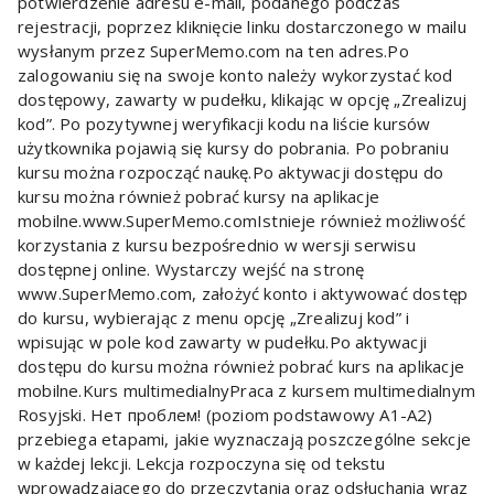
potwierdzenie adresu e-mail, podanego podczas
rejestracji, poprzez kliknięcie linku dostarczonego w mailu
wysłanym przez SuperMemo.com na ten adres.Po
zalogowaniu się na swoje konto należy wykorzystać kod
dostępowy, zawarty w pudełku, klikając w opcję „Zrealizuj
kod”. Po pozytywnej weryfikacji kodu na liście kursów
użytkownika pojawią się kursy do pobrania. Po pobraniu
kursu można rozpocząć naukę.Po aktywacji dostępu do
kursu można również pobrać kursy na aplikacje
mobilne.www.SuperMemo.comIstnieje również możliwość
korzystania z kursu bezpośrednio w wersji serwisu
dostępnej online. Wystarczy wejść na stronę
www.SuperMemo.com, założyć konto i aktywować dostęp
do kursu, wybierając z menu opcję „Zrealizuj kod” i
wpisując w pole kod zawarty w pudełku.Po aktywacji
dostępu do kursu można również pobrać kurs na aplikacje
mobilne.Kurs multimedialnyPraca z kursem multimedialnym
Rosyjski. Нет проблем! (poziom podstawowy A1-A2)
przebiega etapami, jakie wyznaczają poszczególne sekcje
w każdej lekcji. Lekcja rozpoczyna się od tekstu
wprowadzającego do przeczytania oraz odsłuchania wraz