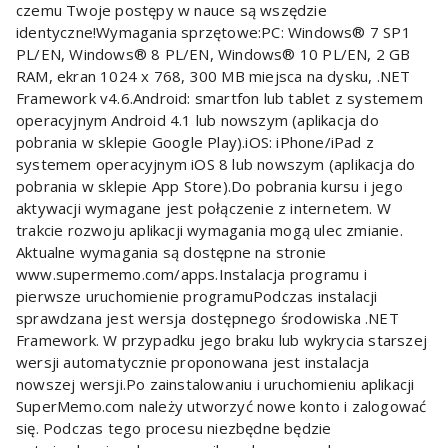
czemu Twoje postępy w nauce są wszędzie
identyczne!Wymagania sprzętowe:PC: Windows® 7 SP1
PL/EN, Windows® 8 PL/EN, Windows® 10 PL/EN, 2 GB
RAM, ekran 1024 x 768, 300 MB miejsca na dysku, .NET
Framework v4.6.Android: smartfon lub tablet z systemem
operacyjnym Android 4.1 lub nowszym (aplikacja do
pobrania w sklepie Google Play).iOS: iPhone/iPad z
systemem operacyjnym iOS 8 lub nowszym (aplikacja do
pobrania w sklepie App Store).Do pobrania kursu i jego
aktywacji wymagane jest połączenie z internetem. W
trakcie rozwoju aplikacji wymagania mogą ulec zmianie.
Aktualne wymagania są dostępne na stronie
www.supermemo.com/apps.Instalacja programu i
pierwsze uruchomienie programuPodczas instalacji
sprawdzana jest wersja dostępnego środowiska .NET
Framework. W przypadku jego braku lub wykrycia starszej
wersji automatycznie proponowana jest instalacja
nowszej wersji.Po zainstalowaniu i uruchomieniu aplikacji
SuperMemo.com należy utworzyć nowe konto i zalogować
się. Podczas tego procesu niezbędne będzie