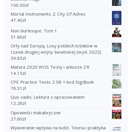
100.00
zł
Mortal Instruments 2: City Of Ashes
47.40
zł
Noir burlesque. Tom 1
51.86
zł
Orły nad Europą. Losy polskich lotników w
czasie drugiej wojny światowej (wyd. 2022)
39.83
zł
Matura 2020 WOS Testy i arkusze ZR
14.15
zł
CPE Practice Tests 2 SB + kod DigiBook
76.31
zł
Quo vadis. Lektura z opracowaniem
12.26
zł
Opowieści makabryczne
27.60
zł
Wywieranie wpływu na ludzi. Teoria i praktyka