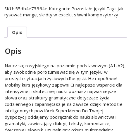
SKU:
55db4e73364e
Kategoria:
Pozostałe języki
Tagi:
jak
rysować mangę
,
skróty w excelu
,
sławni kompozytorzy
Opis
Opis
Naucz się rosyjskiego na poziomie podstawowym (A1-A2),
aby swobodnie porozumiewać się w tym języku w
prostych sytuacjach życiowych.Rosyjski. Нет проблем!
Mobilny kurs językowy zapewni Ci najlepsze wsparcie dla
intensywnej i skutecznej nauki: poznasz najważniejsze
słowa oraz struktury gramatyczne dotyczące życia
codziennego i zapamiętasz je na zawsze dzięki metodzie
inteligentnych powtórek SuperMemo.Do Twojej
dyspozycji oddajemy podręcznik do nauki słownictwa i
gramatyki, zawierający dialogi, teksty, komentarze,
ćwiczenia i słownik, uzupełniony o:kurs multimedialny,