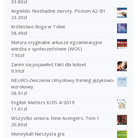
33.80
zł
Angielski. Niezbędne zwroty. Poziom A2-B1
23.20
zł
Królestwo Boga w Tobie
58.49
zł
Matura oryginalne arkusze egzaminacyjne
wiedza o społeczeństwie (WOS)
7.90
zł
Zanim się pojawiłeś Fakt dla kobiet
9.99
zł
NEURO-ćwiczenia Umysłowy trening językowo-
wzrokowy
58.91
zł
English Matters KIDS 4/2019
11.61
zł
Wszystko umiera. New Avengers. Tom 1
26.89
zł
Moneyball Nieczysta gra