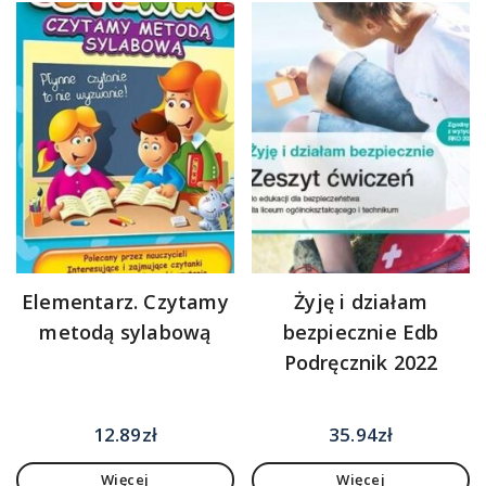
Elementarz. Czytamy
Żyję i działam
metodą sylabową
bezpiecznie Edb
Podręcznik 2022
12.89
zł
35.94
zł
Więcej
Więcej