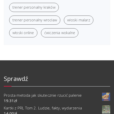
trener personalny kraków
trener personalny wrocław
włoski malarz
włoski online
ćwiczenia wokalne
Sprawdź
Prosta metoda jak skutecznie rzucić palenie
19.31
zł
Kartki z PRL Tom 2. Ludzie, fakty, wydarzenia
14.00
zł