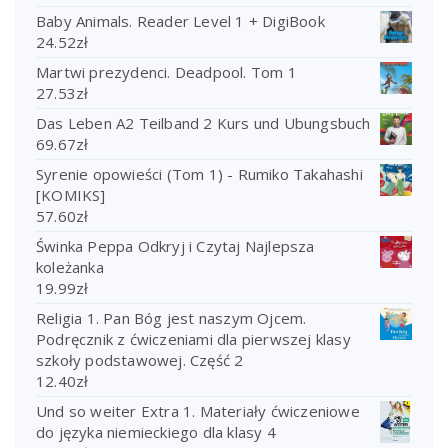
Baby Animals. Reader Level 1 + DigiBook
24.52
zł
Martwi prezydenci. Deadpool. Tom 1
27.53
zł
Das Leben A2 Teilband 2 Kurs und Ubungsbuch
69.67
zł
Syrenie opowieści (Tom 1) - Rumiko Takahashi
[KOMIKS]
57.60
zł
Świnka Peppa Odkryj i Czytaj Najlepsza
koleżanka
19.99
zł
Religia 1. Pan Bóg jest naszym Ojcem.
Podręcznik z ćwiczeniami dla pierwszej klasy
szkoły podstawowej. Część 2
12.40
zł
Und so weiter Extra 1. Materiały ćwiczeniowe
do języka niemieckiego dla klasy 4