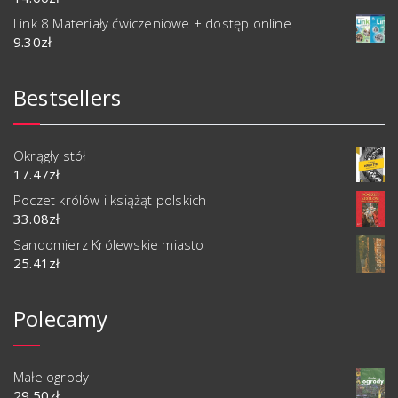
Link 8 Materiały ćwiczeniowe + dostęp online
9.30
zł
Bestsellers
Okrągły stół
17.47
zł
Poczet królów i książąt polskich
33.08
zł
Sandomierz Królewskie miasto
25.41
zł
Polecamy
Małe ogrody
29.50
zł