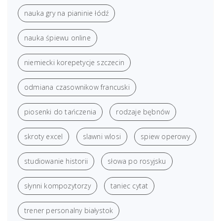
nauka gry na pianinie łódź
nauka śpiewu online
niemiecki korepetycje szczecin
odmiana czasownikow francuski
piosenki do tańczenia
rodzaje bębnów
skroty excel
slawni wlosi
spiew operowy
studiowanie historii
słowa po rosyjsku
słynni kompozytorzy
taniec cytat
trener personalny białystok