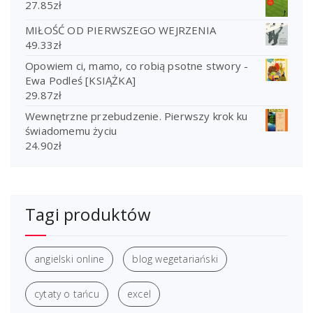
27.85
zł
MIŁOŚĆ OD PIERWSZEGO WEJRZENIA
49.33
zł
Opowiem ci, mamo, co robią psotne stwory -
Ewa Podleś [KSIĄŻKA]
29.87
zł
Wewnętrzne przebudzenie. Pierwszy krok ku
świadomemu życiu
24.90
zł
Tagi produktów
angielski online
blog wegetariański
cytaty o tańcu
excel