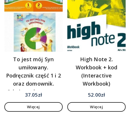
To jest mój Syn
High Note 2.
umiłowany.
Workbook + kod
Podręcznik część 1 i 2
(Interactive
oraz domownik.
Workbook)
Szkoła podstawowa.
37.05
zł
52.00
zł
Klasa 2
Więcej
Więcej