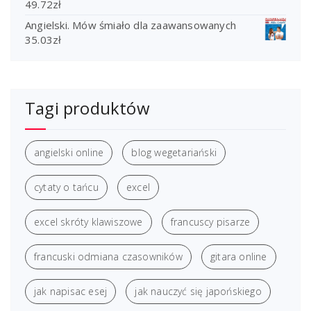
49.72
zł
Angielski. Mów śmiało dla zaawansowanych
35.03
zł
Tagi produktów
angielski online
blog wegetariański
cytaty o tańcu
excel
excel skróty klawiszowe
francuscy pisarze
francuski odmiana czasowników
gitara online
jak napisac esej
jak nauczyć się japońskiego