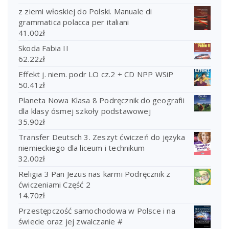
z ziemi włoskiej do Polski. Manuale di
grammatica polacca per italiani
41.00
zł
Skoda Fabia II
62.22
zł
Effekt j. niem. podr LO cz.2 + CD NPP WSiP
50.41
zł
Planeta Nowa Klasa 8 Podręcznik do geografii
dla klasy ósmej szkoły podstawowej
35.90
zł
Transfer Deutsch 3. Zeszyt ćwiczeń do języka
niemieckiego dla liceum i technikum
32.00
zł
Religia 3 Pan Jezus nas karmi Podręcznik z
ćwiczeniami Część 2
14.70
zł
Przestępczość samochodowa w Polsce i na
świecie oraz jej zwalczanie #