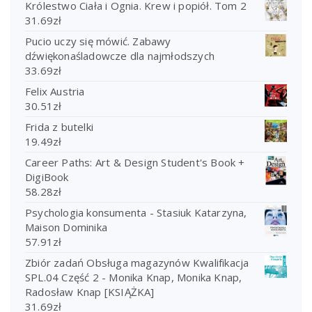
Królestwo Ciała i Ognia. Krew i popiół. Tom 2
31.69
zł
Pucio uczy się mówić. Zabawy
dźwiękonaśladowcze dla najmłodszych
33.69
zł
Felix Austria
30.51
zł
Frida z butelki
19.49
zł
Career Paths: Art & Design Student's Book +
DigiBook
58.28
zł
Psychologia konsumenta - Stasiuk Katarzyna,
Maison Dominika
57.91
zł
Zbiór zadań Obsługa magazynów Kwalifikacja
SPL.04 Część 2 - Monika Knap, Monika Knap,
Radosław Knap [KSIĄŻKA]
31.69
zł