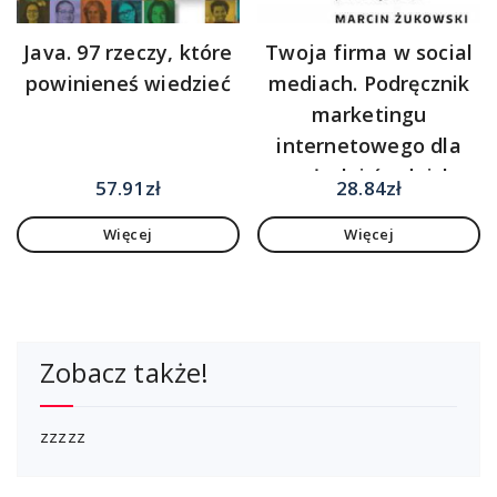
Java. 97 rzeczy, które
Twoja firma w social
powinieneś wiedzieć
mediach. Podręcznik
marketingu
internetowego dla
małych i średnich
57.91
zł
28.84
zł
przedsiębiorstw
Więcej
Więcej
Zobacz także!
zzzzz