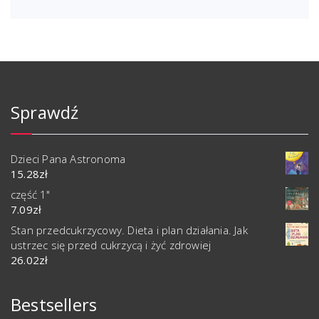
Sprawdź
Dzieci Pana Astronoma
15.28
zł
część 1"
7.09
zł
Stan przedcukrzycowy. Dieta i plan działania. Jak
ustrzec się przed cukrzycą i żyć zdrowiej
26.02
zł
Bestsellers