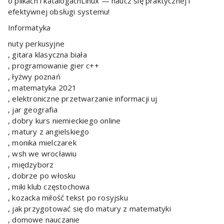
o plikach i katalogachLinux — naucz się praktycznej i
efektywnej obsługi systemu!
Informatyka
nuty perkusyjne
, gitara klasyczna biała
, programowanie gier c++
, łyżwy poznań
, matematyka 2021
, elektroniczne przetwarzanie informacji uj
, jar geografia
, dobry kurs niemieckiego online
, matury z angielskiego
, monika mielczarek
, wsh we wrocławiu
, międzyborz
, dobrze po włosku
, miki klub częstochowa
, kozacka miłość tekst po rosyjsku
, jak przygotować się do matury z matematyki
, domowe nauczanie