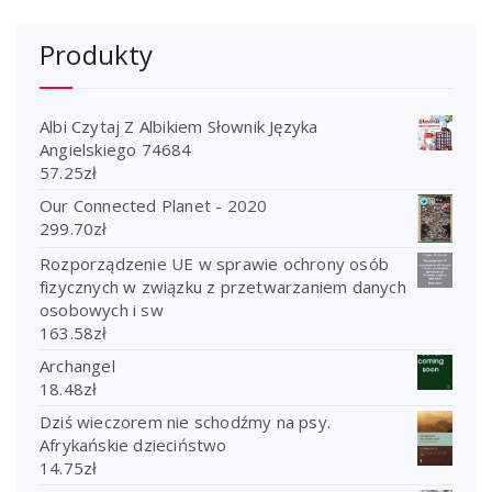
Produkty
Albi Czytaj Z Albikiem Słownik Języka
Angielskiego 74684
57.25
zł
Our Connected Planet - 2020
299.70
zł
Rozporządzenie UE w sprawie ochrony osób
fizycznych w związku z przetwarzaniem danych
osobowych i sw
163.58
zł
Archangel
18.48
zł
Dziś wieczorem nie schodźmy na psy.
Afrykańskie dzieciństwo
14.75
zł