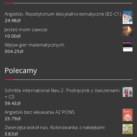
Angielski. Repetytorium leksykalno-tematyczne (B2-C1)
24.98
zł
Jesteś moim zawsze
10.00
zł
Wplyw gier matematycznych
304.25
zł
Polecamy
Schritte international Neu 2. Podręcznik z ćwiczeniami
+ CD
59.43
zł
Angielski bez wkuwania A2 PONS
23.79
zł
Zwierzęta wokół nas. Kolorowanka z naklejkami
3.83
zł