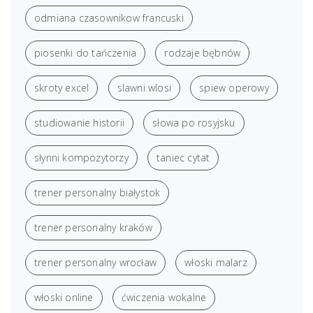
odmiana czasownikow francuski
piosenki do tańczenia
rodzaje bębnów
skroty excel
slawni wlosi
spiew operowy
studiowanie historii
słowa po rosyjsku
słynni kompozytorzy
taniec cytat
trener personalny białystok
trener personalny kraków
trener personalny wrocław
włoski malarz
włoski online
ćwiczenia wokalne