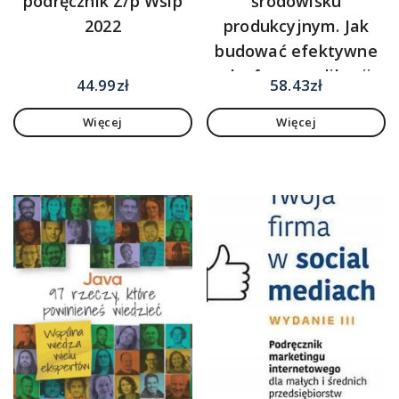
podręcznik Z/p Wsip
środowisku
2022
produkcyjnym. Jak
budować efektywne
platformy aplikacji
44.99
zł
58.43
zł
Więcej
Więcej