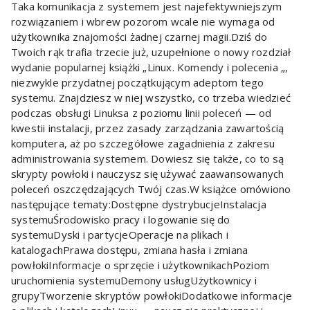
Taka komunikacja z systemem jest najefektywniejszym
rozwiązaniem i wbrew pozorom wcale nie wymaga od
użytkownika znajomości żadnej czarnej magii.Dziś do
Twoich rąk trafia trzecie już, uzupełnione o nowy rozdział
wydanie popularnej książki „Linux. Komendy i polecenia „,
niezwykle przydatnej początkującym adeptom tego
systemu. Znajdziesz w niej wszystko, co trzeba wiedzieć
podczas obsługi Linuksa z poziomu linii poleceń — od
kwestii instalacji, przez zasady zarządzania zawartością
komputera, aż po szczegółowe zagadnienia z zakresu
administrowania systemem. Dowiesz się także, co to są
skrypty powłoki i nauczysz się używać zaawansowanych
poleceń oszczędzających Twój czas.W książce omówiono
następujące tematy:Dostępne dystrybucjeInstalacja
systemuŚrodowisko pracy i logowanie się do
systemuDyski i partycjeOperacje na plikach i
katalogachPrawa dostępu, zmiana hasła i zmiana
powłokiInformacje o sprzęcie i użytkownikachPoziom
uruchomienia systemuDemony usługUżytkownicy i
grupyTworzenie skryptów powłokiDodatkowe informacje