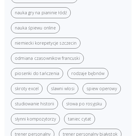
nauka gry na pianinie łódź
nauka śpiewu online
niemiecki korepetycje szczecin
odmiana czasownikow francuski
piosenki do tańczenia
rodzaje bębnów
skroty excel
slawni wlosi
spiew operowy
studiowanie historii
słowa po rosyjsku
słynni kompozytorzy
taniec cytat
trener personalny
trener personalny białystok