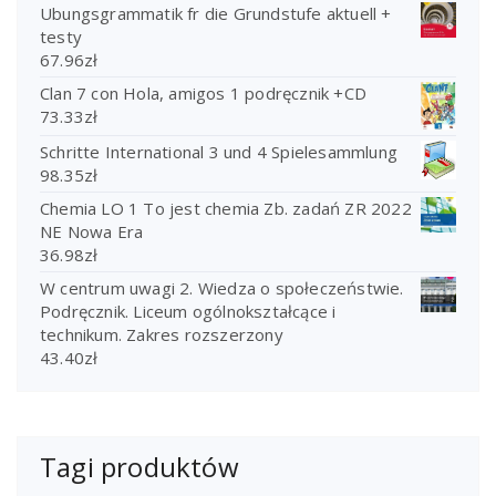
Ubungsgrammatik fr die Grundstufe aktuell +
testy
67.96
zł
Clan 7 con Hola, amigos 1 podręcznik +CD
73.33
zł
Schritte International 3 und 4 Spielesammlung
98.35
zł
Chemia LO 1 To jest chemia Zb. zadań ZR 2022
NE Nowa Era
36.98
zł
W centrum uwagi 2. Wiedza o społeczeństwie.
Podręcznik. Liceum ogólnokształcące i
technikum. Zakres rozszerzony
43.40
zł
Tagi produktów