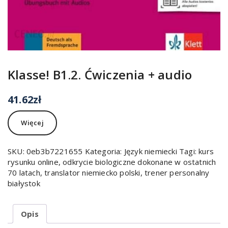
Klasse! B1.2. Ćwiczenia + audio
41.62
zł
Więcej
SKU:
0eb3b7221655
Kategoria:
Język niemiecki
Tagi:
kurs
rysunku online
,
odkrycie biologiczne dokonane w ostatnich
70 latach
,
translator niemiecko polski
,
trener personalny
białystok
Opis