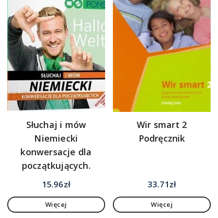
Słuchaj i mów
Wir smart 2
Niemiecki
Podręcznik
konwersacje dla
początkujących.
15.96
zł
33.71
zł
Więcej
Więcej