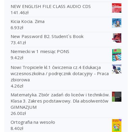
NEW ENGLISH FILE CLASS AUDIO CDS
141.46
zł
Kicia Kocia. Zima
6.93
zł
New Password B2. Student`s Book
73.41
zł
Niemiecki w 1 miesiąc PONS
9.42
zł
Nowi Tropiciele kl.1 ćwiczenia cz.4 Edukacja
wczesnoszkolna / podręcznik dotacyjny - Praca
zbiorowa
4.26
zł
Matematyka. Zbiór zadań do liceów i techników.
Klasa 3. Zakres podstawowy. Dla absolwentów
GIMNAZJUM
26.00
zł
Ortografia na wesoło
8.40
zł