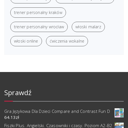
trener personalny kraków
trener personalny wrocław
włoski malarz
włoski online
ćwiczenia wokalne
Sprawdź
Gra Językowa Dla Dzieci Compare and Contrast Fun D
64.13
zł
Fiszki Plus. Angielski. Czasowniki i czasy. Poziom A2-B2