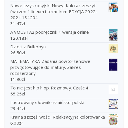
Nowe język rosyjski Nowyj Kak raz zeszyt
ćwiczeń 1 liceum i technikum EDYCJA 2022-
2024 184204
31.47
zł
A VOUS ! A2 podręcznik + wersja online
120.18
zł
Dzieci z Bullerbyn
26.50
zł
MATEMATYKA. Zadania powtórzeniowe
przygotowujące do matury. Zakres
rozszerzony
11.90
zł
To nie jest hip hiop. Rozmowy. Część 4
55.25
zł
Ilustrowany słownik ukraińsko-polski
23.44
zł
Kraina szczęśliwości. Relaksacyjna kolorowanka
6.00
zł