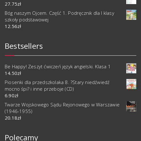
27.75
zł
Bóg naszym Ojcem. Część 1. Podręcznik dla I klasy
szkoły podstawowej
12.56
zł
Bestsellers
Be Happy! Zeszyt ćwiczeń język angielski. Klasa 1
14.50
zł
Piosenki dla przedszkolaka 8. ?Stary niedźwiedź
mocno śpi? i inne przeboje (CD)
6.90
zł
Twarze Wojskowego Sądu Rejonowego w Warszawie
(1946-1955)
20.18
zł
Polecamy