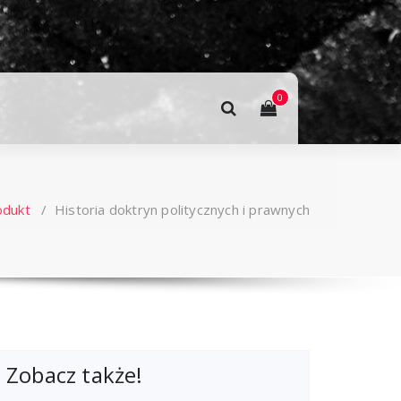
0
odukt
/
Historia doktryn politycznych i prawnych
Zobacz także!