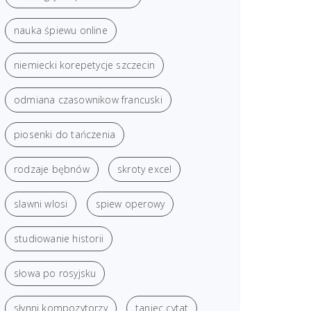
nauka śpiewu online
niemiecki korepetycje szczecin
odmiana czasownikow francuski
piosenki do tańczenia
rodzaje bębnów
skroty excel
slawni wlosi
spiew operowy
studiowanie historii
słowa po rosyjsku
słynni kompozytorzy
taniec cytat