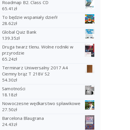
Roadmap B2. Class CD
65.41
zł
To będzie wspaniały dzień!
28.62
zł
Global Quiz Bank
139.35
zł
Druga twarz tlenu. Wolne rodniki w
przyrodzie
65.24
zł
Terminarz Uniwersalny 2017 A4
Ciemny brąz T 218V S2
54.30
zł
Samotności
18.18
zł
Nowoczesne wędkarstwo spławikowe
27.50
zł
Barcelona Blaugrana
24.43
zł