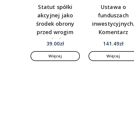
Statut spółki
Ustawa o
akcyjnej jako
funduszach
środek obrony
inwestycyjnych
przed wrogim
Komentarz
przejęciem.
39.00
zł
141.49
zł
Teoria i praktyka
Więcej
Więcej
#