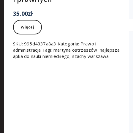
35.00
zł
Więcej
SKU:
995d4337a8a3
Kategoria:
Prawo i
administracja
Tagi:
martyna ostrzeszów
,
najlepsza
apka do nauki niemieckiego
,
szachy warszawa