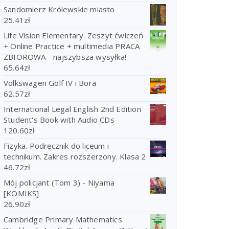
Sandomierz Królewskie miasto
25.41
zł
Life Vision Elementary. Zeszyt ćwiczeń
+ Online Practice + multimedia PRACA
ZBIOROWA - najszybsza wysyłka!
65.64
zł
Volkswagen Golf IV i Bora
62.57
zł
International Legal English 2nd Edition
Student's Book with Audio CDs
120.60
zł
Fizyka. Podręcznik do liceum i
technikum. Zakres rozszerzony. Klasa 2
46.72
zł
Mój policjant (Tom 3) - Niyama
[KOMIKS]
26.90
zł
Cambridge Primary Mathematics