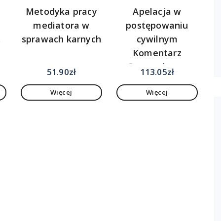
Metodyka pracy
Apelacja w
mediatora w
postępowaniu
.
sprawach karnych
cywilnym
Komentarz
Orzecznictwo
51.90
zł
113.05
zł
Więcej
Więcej