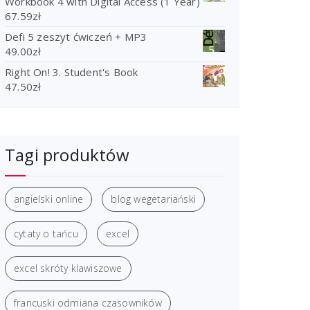
Workbook 4 with Digital Access (1 Year)
67.59
zł
Defi 5 zeszyt ćwiczeń + MP3
49.00
zł
Right On! 3. Student's Book
47.50
zł
Tagi produktów
angielski online
blog wegetariański
cytaty o tańcu
excel
excel skróty klawiszowe
francuski odmiana czasowników