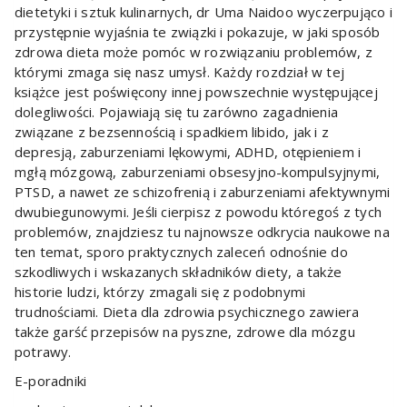
dietetyki i sztuk kulinarnych, dr Uma Naidoo wyczerpująco i
przystępnie wyjaśnia te związki i pokazuje, w jaki sposób
zdrowa dieta może pomóc w rozwiązaniu problemów, z
którymi zmaga się nasz umysł. Każdy rozdział w tej
książce jest poświęcony innej powszechnie występującej
dolegliwości. Pojawiają się tu zarówno zagadnienia
związane z bezsennością i spadkiem libido, jak i z
depresją, zaburzeniami lękowymi, ADHD, otępieniem i
mgłą mózgową, zaburzeniami obsesyjno-kompulsyjnymi,
PTSD, a nawet ze schizofrenią i zaburzeniami afektywnymi
dwubiegunowymi. Jeśli cierpisz z powodu któregoś z tych
problemów, znajdziesz tu najnowsze odkrycia naukowe na
ten temat, sporo praktycznych zaleceń odnośnie do
szkodliwych i wskazanych składników diety, a także
historie ludzi, którzy zmagali się z podobnymi
trudnościami. Dieta dla zdrowia psychicznego zawiera
także garść przepisów na pyszne, zdrowe dla mózgu
potrawy.
E-poradniki