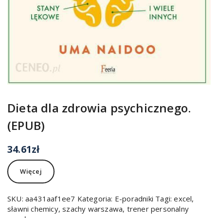
Dieta dla zdrowia psychicznego.
(EPUB)
34.61
zł
Więcej
SKU:
aa431aaf1ee7
Kategoria:
E-poradniki
Tagi:
excel
,
sławni chemicy
,
szachy warszawa
,
trener personalny