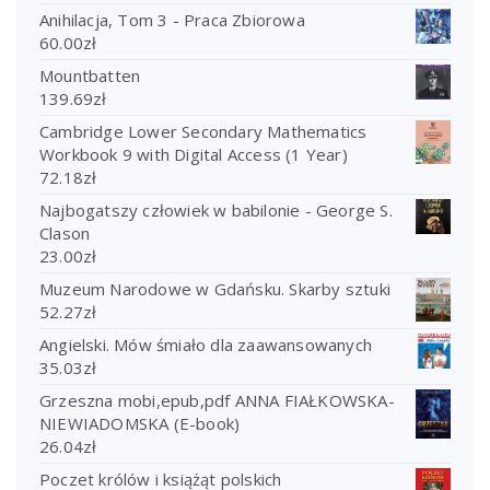
Anihilacja, Tom 3 - Praca Zbiorowa
60.00
zł
Mountbatten
139.69
zł
Cambridge Lower Secondary Mathematics
Workbook 9 with Digital Access (1 Year)
72.18
zł
Najbogatszy człowiek w babilonie - George S.
Clason
23.00
zł
Muzeum Narodowe w Gdańsku. Skarby sztuki
52.27
zł
Angielski. Mów śmiało dla zaawansowanych
35.03
zł
Grzeszna mobi,epub,pdf ANNA FIAŁKOWSKA-
NIEWIADOMSKA (E-book)
26.04
zł
Poczet królów i książąt polskich