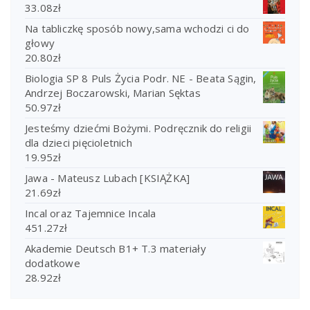
33.08
zł
Na tabliczkę sposób nowy,sama wchodzi ci do
głowy
20.80
zł
Biologia SP 8 Puls Życia Podr. NE - Beata Sągin,
Andrzej Boczarowski, Marian Sęktas
50.97
zł
Jesteśmy dziećmi Bożymi. Podręcznik do religii
dla dzieci pięcioletnich
19.95
zł
Jawa - Mateusz Lubach [KSIĄŻKA]
21.69
zł
Incal oraz Tajemnice Incala
451.27
zł
Akademie Deutsch B1+ T.3 materiały
dodatkowe
28.92
zł