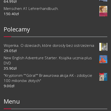
64.99
zł
Menschen A1 Lehrerhandbuch.
150.40
zł
Polecamy
Wojenka. O dzieciach, które dorosły bez ostrzeżenia
29.05
zł
New English Adventure Starter. Książka ucznia plus
DVD
35.90
zł
"Kryptonim ""Góral"" Brawurowa akcja AK - zdobycie
100 milionów złotych"
9.00
zł
Menu