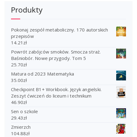
Produkty
Pokonaj zespół metaboliczny. 170 autorskich
przepisów
14.21
zł
Powrót zabójców smoków. Smocza straż.
Baśniobór. Nowe przygody. Tom 5
25.70
zł
Matura od 2023 Matematyka
35.00
zł
Checkpoint B1+ Workbook. Język angielski.
Zeszyt ćwiczeń do liceum i technikum
46.90
zł
Sen o szkole
29.43
zł
Zmierzch
104.88
zł