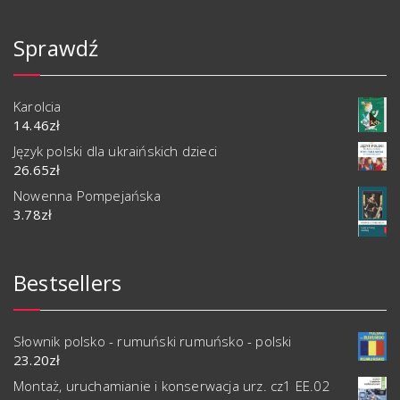
Sprawdź
Karolcia
14.46
zł
Język polski dla ukraińskich dzieci
26.65
zł
Nowenna Pompejańska
3.78
zł
Bestsellers
Słownik polsko - rumuński rumuńsko - polski
23.20
zł
Montaż, uruchamianie i konserwacja urz. cz1 EE.02