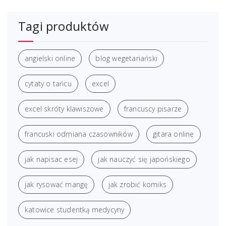
Tagi produktów
angielski online
blog wegetariański
cytaty o tańcu
excel
excel skróty klawiszowe
francuscy pisarze
francuski odmiana czasowników
gitara online
jak napisac esej
jak nauczyć się japońskiego
jak rysować mangę
jak zrobić komiks
katowice studentką medycyny