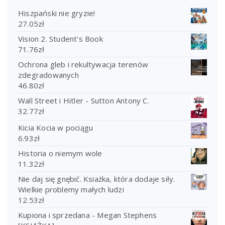
Hiszpański nie gryzie!
27.05
zł
Vision 2. Student's Book
71.76
zł
Ochrona gleb i rekultywacja terenów
zdegradowanych
46.80
zł
Wall Street i Hitler - Sutton Antony C.
32.77
zł
Kicia Kocia w pociągu
6.93
zł
Historia o niemym wole
11.32
zł
Nie daj się gnębić. Ksiażka, która dodaje siły.
Wielkie problemy małych ludzi
12.53
zł
Kupiona i sprzedana - Megan Stephens