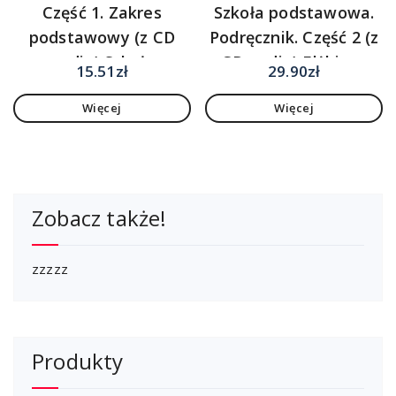
Część 1. Zakres
Szkoła podstawowa.
podstawowy (z CD
Podręcznik. Część 2 (z
audio) Szkoły
CD audio) Elżbieta
15.51
zł
29.90
zł
ponadgimnazjalne
Kręciejewska, Danuta
Więcej
Więcej
(2015)
Lisowska, Cezary
Serzysko
Zobacz także!
zzzzz
Produkty