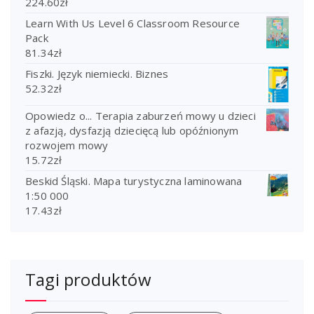
224.60
zł
Learn With Us Level 6 Classroom Resource
Pack
81.34
zł
Fiszki. Język niemiecki. Biznes
52.32
zł
Opowiedz o... Terapia zaburzeń mowy u dzieci
z afazją, dysfazją dziecięcą lub opóźnionym
rozwojem mowy
15.72
zł
Beskid Śląski. Mapa turystyczna laminowana
1:50 000
17.43
zł
Tagi produktów