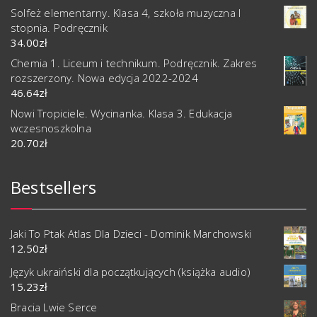
Solfeż elementarny. Klasa 4, szkoła muzyczna I
stopnia. Podręcznik
34.00
zł
Chemia 1. Liceum i technikum. Podręcznik. Zakres
rozszerzony. Nowa edycja 2022-2024
46.64
zł
Nowi Tropiciele. Wycinanka. Klasa 3. Edukacja
wczesnoszkolna
20.70
zł
Bestsellers
Jaki To Ptak Atlas Dla Dzieci - Dominik Marchowski
12.50
zł
Język ukraiński dla początkujących (książka audio)
15.23
zł
Bracia Lwie Serce