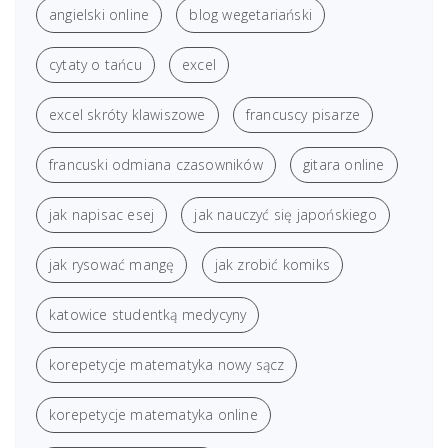
angielski online
blog wegetariański
cytaty o tańcu
excel
excel skróty klawiszowe
francuscy pisarze
francuski odmiana czasowników
gitara online
jak napisac esej
jak nauczyć się japońskiego
jak rysować mangę
jak zrobić komiks
katowice studentką medycyny
korepetycje matematyka nowy sącz
korepetycje matematyka online