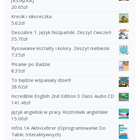
[KSIĄŻKA]
20.65
zł
Krecik i sikoreczka
5.62
zł
Descubre 1. Język hiszpański. Zeszyt ćwiczeń
35.70
zł
Rysowanie kształty i kolory. Zeszyt niebieski
7.35
zł
Pisanie po śladzie
8.33
zł
To będzie wspaniały dzień!
28.62
zł
Incredible English 2nd Edition 3 Class Audio CD
141.46
zł
Język angielski w pracy Rozmówki angielskie
15.00
zł
Infos 1A AktivLehrer (Oprogramowanie Do
Tablic Interaktywnych)