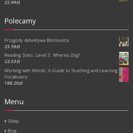
22.99
zł
Polecamy
Przygody detektywa Blomkvista
23.59
zł
Reading Stars: Level 3: Wheres Zeg?
22.33
zł
Working with Words: A Guide to Teaching and Learning
Vocabulary
188.20
zł
Menu
Sklep
Blog