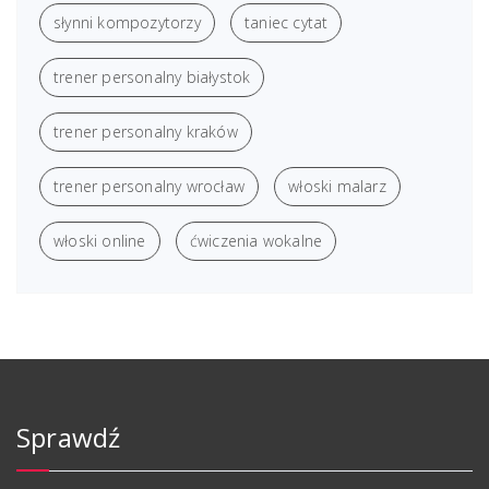
słynni kompozytorzy
taniec cytat
trener personalny białystok
trener personalny kraków
trener personalny wrocław
włoski malarz
włoski online
ćwiczenia wokalne
Sprawdź