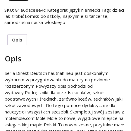
SKU:
81a6daceee4c
Kategoria:
Język niemiecki
Tagi:
dzieci
jak zrobić komiks do szkoły
,
najsłynniejsi tancerze
,
samodzielna nauka włoskiego
Opis
Opis
Seria Direkt Deutsch hautnah neu jest doskonałym
wyborem w przygotowaniu do matury na poziomie
rozszerzonym.Powyższy opis pochodzi od
wydawcy.Podręczniki dla przedszkolaków, szkół
podstawowych i średnich, zarówno liceów, techników jak i
szkół zawodowych. Do tego pomoce dydaktyczne dla
nauczycieli wszystkich szczebli. Skompletuj swój zestaw z
molemole.com!Mole Mole to nowe, wyjątkowe miejsce na
księgarskiej mapie Polski. To nowoczesne, przytulne małe
księgarnie oraz sklep internetowy, przyjazne pasjonatom