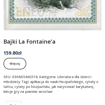
Bajki La Fontaine’a
159.80
zł
Więcej
SKU:
0368654d031b
Kategoria:
Literatura dla dzieci i
młodzieży
Tagi:
aplikacja do nauki hiszpańskiego
,
cytaty o
tańcu
,
cytaty po hiszpańsku
,
jak narysować karykaturę
,
lekcje gry na pianinie wrocław