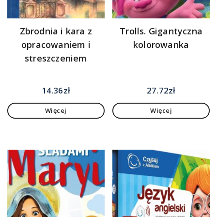
Zbrodnia i kara z
Trolls. Gigantyczna
opracowaniem i
kolorowanka
streszczeniem
14.36
zł
27.72
zł
Więcej
Więcej