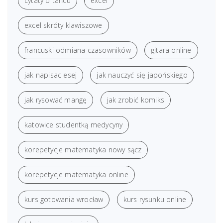
cytaty o tańcu
excel
excel skróty klawiszowe
francuski odmiana czasowników
gitara online
jak napisac esej
jak nauczyć się japońskiego
jak rysować mangę
jak zrobić komiks
katowice studentką medycyny
korepetycje matematyka nowy sącz
korepetycje matematyka online
kurs gotowania wrocław
kurs rysunku online