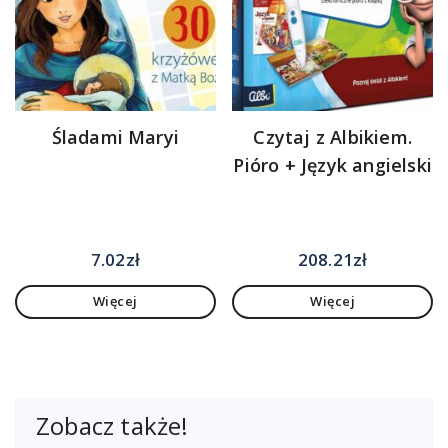
Śladami Maryi
Czytaj z Albikiem.
Pióro + Język angielski
7.02
zł
208.21
zł
Więcej
Więcej
Zobacz także!