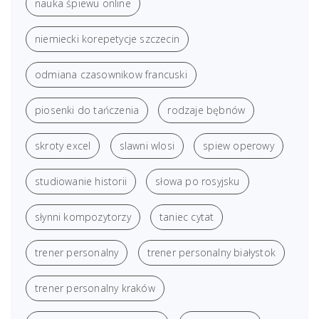
nauka śpiewu online
niemiecki korepetycje szczecin
odmiana czasownikow francuski
piosenki do tańczenia
rodzaje bębnów
skroty excel
slawni wlosi
spiew operowy
studiowanie historii
słowa po rosyjsku
słynni kompozytorzy
taniec cytat
trener personalny
trener personalny białystok
trener personalny kraków