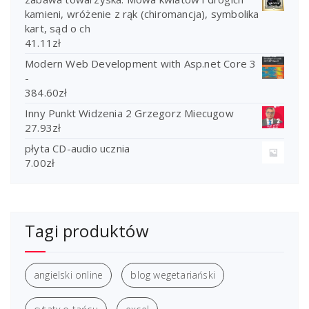
kamieni, wróżenie z rąk (chiromancja), symbolika
kart, sąd o ch
41.11
zł
Modern Web Development with Asp.net Core 3
-
384.60
zł
Inny Punkt Widzenia 2 Grzegorz Miecugow
27.93
zł
płyta CD-audio ucznia
7.00
zł
Tagi produktów
angielski online
blog wegetariański