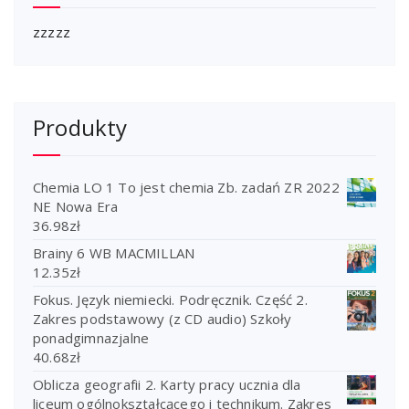
zzzzz
Produkty
Chemia LO 1 To jest chemia Zb. zadań ZR 2022
NE Nowa Era
36.98
zł
Brainy 6 WB MACMILLAN
12.35
zł
Fokus. Język niemiecki. Podręcznik. Część 2.
Zakres podstawowy (z CD audio) Szkoły
ponadgimnazjalne
40.68
zł
Oblicza geografii 2. Karty pracy ucznia dla
liceum ogólnokształcącego i technikum. Zakres