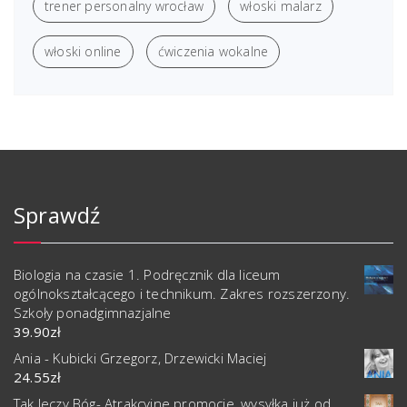
trener personalny wrocław
włoski malarz
włoski online
ćwiczenia wokalne
Sprawdź
Biologia na czasie 1. Podręcznik dla liceum
ogólnokształcącego i technikum. Zakres rozszerzony.
Szkoły ponadgimnazjalne
39.90
zł
Ania - Kubicki Grzegorz, Drzewicki Maciej
24.55
zł
Tak leczy Bóg- Atrakcyjne promocje, wysyłka już od