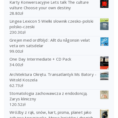
Karty Konwersacyjne Lets talk The culture
vulture Choose your own destiny
28.80
zł
Lingea Lexicon 5 Wielki słownik czesko-polski
polsko-czeski
230.30
zł
Grejen med ordföljd : Allt du någonsin velat
veta om satsdelar
99.00
zł
One Day Intermediate + CD Pack
34.00
zł
Architektura Okrętu. Transatlantyk Ms Batory -
Witold Koszela
62.73
zł
Stomatologia zachowawcza z endodoncją.
Zarys kliniczny
120.52
zł
Wróżby z rąk, snów, kart, pisma, planet jako
zabawa towarzyska. Mowa kwiatów i drogich