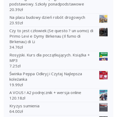
podstawowy. Szkoły ponadpodstawowe
20.39
zł
Na placu budowy dzień robót drogowych
23.93
zł
Czy to jest człowiek (Se questo ? un uomo) di
Primo Levi e Dymy Birkenau (Il fumo di
Birkenau) di Li
34.76
zł
Rosyjski. Kurs dla początkujących. Książka +
MP3
7.25
zł
Świnka Peppa Odkryj i Czytaj Najlepsza
koleżanka
19.99
zł
A VOUS ! A2 podręcznik + wersja online
120.18
zł
Kryzys sumienia
64.00
zł