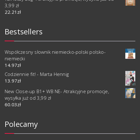
3,99 zł
22.21
zł
Bestsellers
Współczesny słownik niemiecko-polski polsko-
niemiecki
14.97
zł
Codziennie fit! - Marta Hennig
13.97
zł
New Close-up B1+ WB NE- Atrakcyjne promocje,
wysyłka już od 3,99 zł
60.03
zł
Polecamy