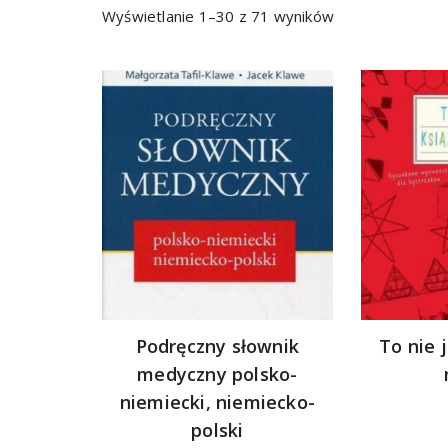
Sorted
Wyświetlanie 1–30 z 71 wyników
by
latest
Podręczny słownik
To nie 
medyczny polsko-
niemiecki, niemiecko-
polski