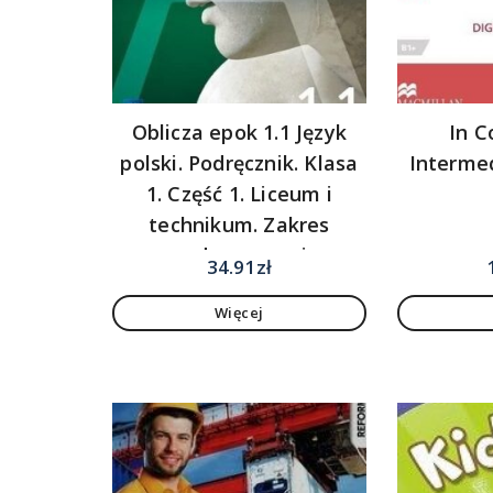
Oblicza epok 1.1 Język
In C
polski. Podręcznik. Klasa
Intermed
1. Część 1. Liceum i
technikum. Zakres
podstawowy i
34.91
zł
rozszerzony
Więcej