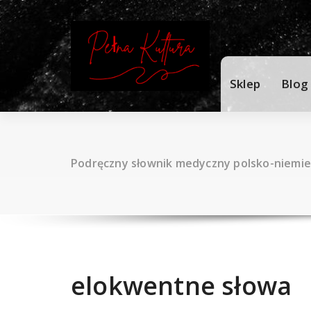
Skip
to
content
Sklep
Blog
Podręczny słownik medyczny polsko-niemiec
elokwentne słowa