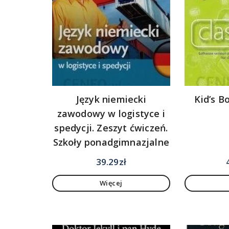
Język niemiecki
Kid’s B
zawodowy w logistyce i
spedycji. Zeszyt ćwiczeń.
Szkoły ponadgimnazjalne
39.29
zł
Więcej