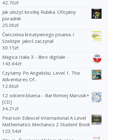
42.70
zł
Jak ułożyć kostkę Rubika. Oficjalny
poradnik
25.00
zł
Ćwiczenia kreatywnego pisania. I
Szekspir jakoś zaczynał
30.15
zł
Magica Italia 3 - libro digitale -
143.64
zł
Czytamy Po Angielsku. Level 1. The
Adventures Of..
12.60
zł
12 odcieni bluesa - Bartłomiej Marusik+
[CD]
34.21
zł
Pearson Edexcel International A Level
Mathematics Mechanics 2 Student Book
123.54
zł