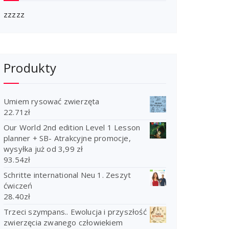
zzzzz
Produkty
Umiem rysować zwierzęta
22.71
zł
Our World 2nd edition Level 1 Lesson
planner + SB- Atrakcyjne promocje,
wysyłka już od 3,99 zł
93.54
zł
Schritte international Neu 1. Zeszyt
ćwiczeń
28.40
zł
Trzeci szympans.. Ewolucja i przyszłość
zwierzęcia zwanego człowiekiem