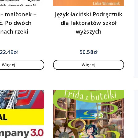
 – małżonek –
Język łaciński Podręcznik
ec. Po dwóch
dla lektoratów szkół
onach rzeki
wyższych
22.49
zł
50.58
zł
Więcej
Więcej