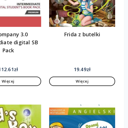
ompany 3.0
Frida z butelki
iate digital SB
Pack
112.61
zł
19.49
zł
Więcej
Więcej