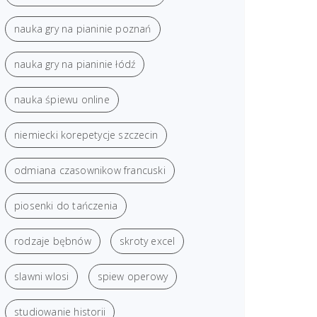
nauka gry na pianinie poznań
nauka gry na pianinie łódź
nauka śpiewu online
niemiecki korepetycje szczecin
odmiana czasownikow francuski
piosenki do tańczenia
rodzaje bębnów
skroty excel
slawni wlosi
spiew operowy
studiowanie historii