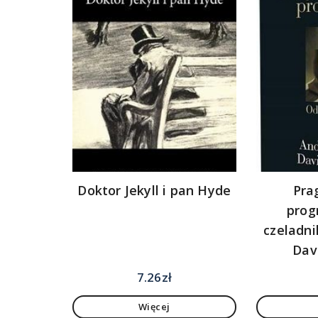
Doktor Jekyll i pan Hyde
Pra
prog
czeladni
Dav
7.26
zł
Więcej