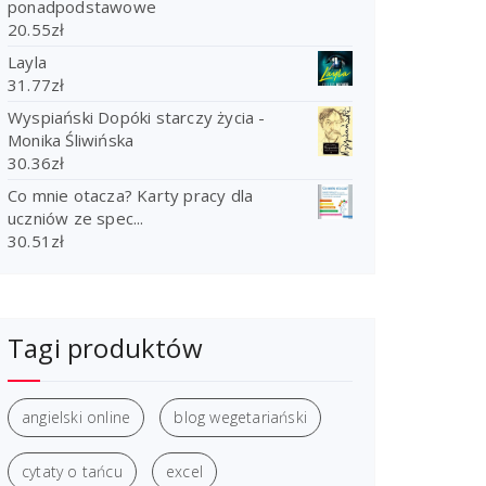
ponadpodstawowe
20.55
zł
Layla
31.77
zł
Wyspiański Dopóki starczy życia -
Monika Śliwińska
30.36
zł
Co mnie otacza? Karty pracy dla
uczniów ze spec...
30.51
zł
Tagi produktów
angielski online
blog wegetariański
cytaty o tańcu
excel