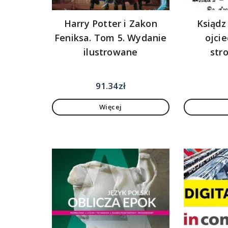
Harry Potter i Zakon
Ksiądz
Feniksa. Tom 5. Wydanie
ojci
ilustrowane
str
91.34
zł
Więcej