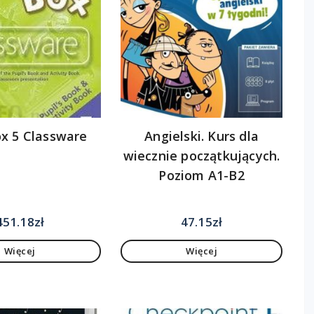
ox 5 Classware
Angielski. Kurs dla
wiecznie początkujących.
Poziom A1-B2
451.18
zł
47.15
zł
Więcej
Więcej