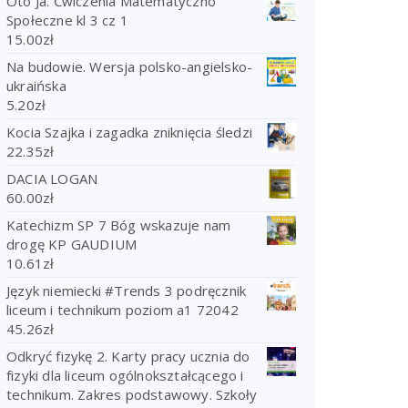
Oto Ja. Ćwiczenia Matematyczno
Społeczne kl 3 cz 1
15.00
zł
Na budowie. Wersja polsko-angielsko-
ukraińska
5.20
zł
Kocia Szajka i zagadka zniknięcia śledzi
22.35
zł
DACIA LOGAN
60.00
zł
Katechizm SP 7 Bóg wskazuje nam
drogę KP GAUDIUM
10.61
zł
Język niemiecki #Trends 3 podręcznik
liceum i technikum poziom a1 72042
45.26
zł
Odkryć fizykę 2. Karty pracy ucznia do
fizyki dla liceum ogólnokształcącego i
technikum. Zakres podstawowy. Szkoły