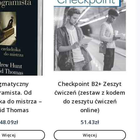
gmatyczny
Checkpoint B2+ Zeszyt
ramista. Od
ćwiczeń (zestaw z kodem
ka do mistrza –
do zeszytu ćwiczeń
id Thomas
online)
48.09
zł
51.43
zł
Więcej
Więcej