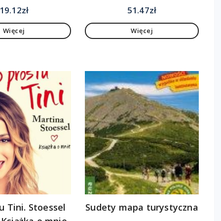
19.12
zł
51.47
zł
Więcej
Więcej
u Tini. Stoessel
Sudety mapa turystyczna
 Książka o mnie