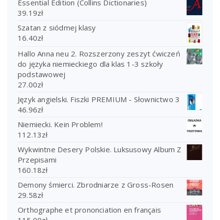
Essential Edition (Collins Dictionaries)
39.19
zł
Szatan z siódmej klasy
16.40
zł
Hallo Anna neu 2. Rozszerzony zeszyt ćwiczeń
do języka niemieckiego dla klas 1-3 szkoły
podstawowej
27.00
zł
Język angielski. Fiszki PREMIUM - Słownictwo 3
46.96
zł
Niemiecki. Kein Problem!
112.13
zł
Wykwintne Desery Polskie. Luksusowy Album Z
Przepisami
160.18
zł
Demony śmierci. Zbrodniarze z Gross-Rosen
29.58
zł
Orthographe et prononciation en français
115.00
zł