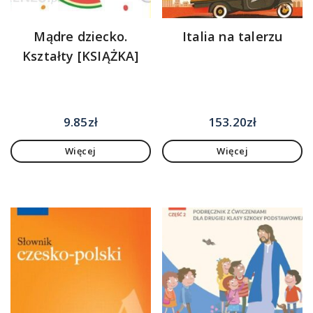
Mądre dziecko.
Italia na talerzu
Kształty [KSIĄŻKA]
9.85
zł
153.20
zł
Więcej
Więcej