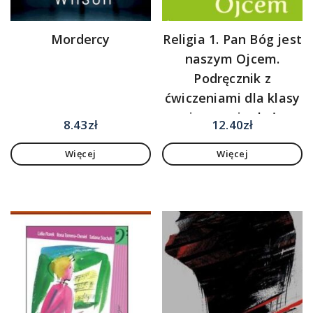
Mordercy
Religia 1. Pan Bóg jest
naszym Ojcem.
Podręcznik z
ćwiczeniami dla klasy
pierwszej szkoły
8.43
zł
12.40
zł
podstawowej. Część 1
Więcej
Więcej