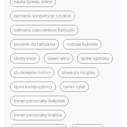
nauka śpiewu online
niemiecki korepetycje szczecin
odmiana czasownikow francuski
piosenki do tańczenia
rodzaje bębnów
skroty excel
slawni wlosi
spiew operowy
studiowanie historii
słowa po rosyjsku
słynni kompozytorzy
taniec cytat
trener personalny białystok
trener personalny kraków