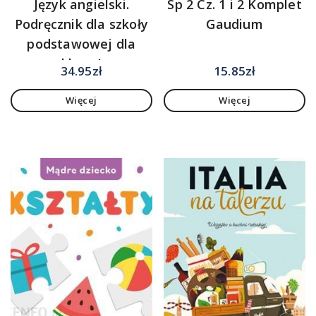
Język angielski.
Sp 2 Cz. 1 i 2 Komplet
Podręcznik dla szkoły
Gaudium
podstawowej dla
klasy I
34.95
zł
15.85
zł
Więcej
Więcej