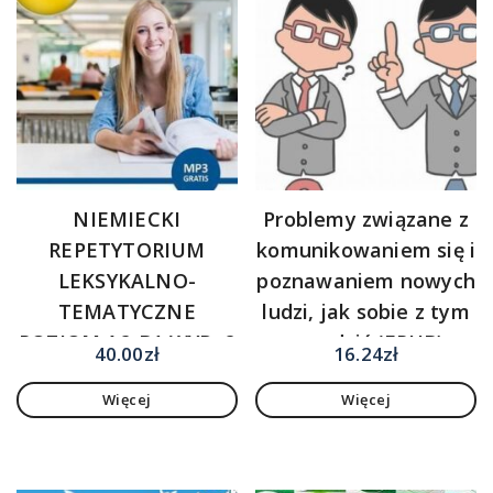
NIEMIECKI
Problemy związane z
REPETYTORIUM
komunikowaniem się i
LEKSYKALNO-
poznawaniem nowych
TEMATYCZNE
ludzi, jak sobie z tym
POZIOM A2-B1 WYD. 2
poradzić (EPUB)
40.00
zł
16.24
zł
Więcej
Więcej