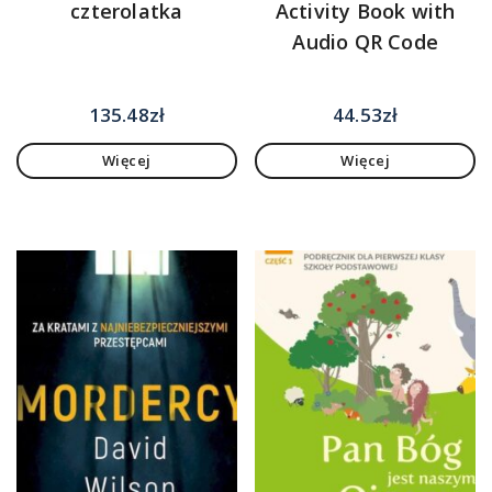
czterolatka
Activity Book with
Audio QR Code
135.48
zł
44.53
zł
Więcej
Więcej