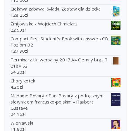
Ciekawa zabawa. 6-latki. Zestaw dla dziecka
128.25
zł
Żmijowisko - Wojciech Chmielarz
22.93
zł
Compact First Student`s Book with answers CD.
Poziom B2
127.90
zł
Terminarz Uniwersalny 2017 A4 Ciemny brąz T
218V S2
54.30
zł
Chory kotek
4.25
zł
Madame Bovary / Pani Bovary z podręcznym
słownikiem francusko-polskim - Flaubert
Gustave
24.15
zł
Wieniawski
11.80
zł