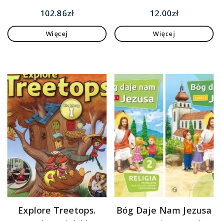
102.86
zł
12.00
zł
Więcej
Więcej
Explore Treetops.
Bóg Daje Nam Jezusa