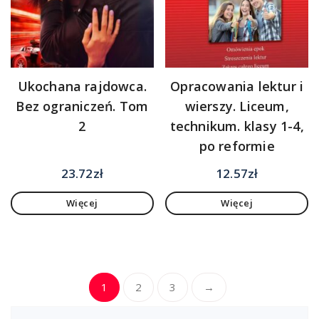
Ukochana rajdowca.
Opracowania lektur i
Bez ograniczeń. Tom
wierszy. Liceum,
2
technikum. klasy 1-4,
po reformie
23.72
zł
12.57
zł
Więcej
Więcej
1
2
3
→