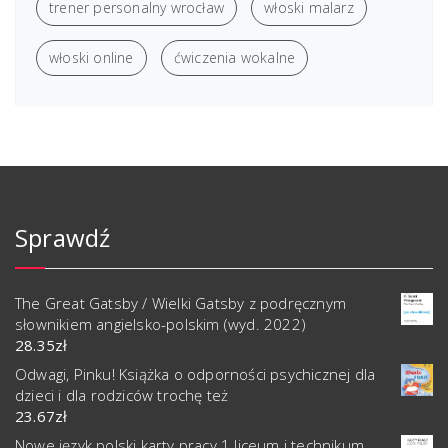
trener personalny wrocław
włoski malarz
włoski online
ćwiczenia wokalne
Sprawdź
The Great Gatsby / Wielki Gatsby z podręcznym
słownikiem angielsko-polskim (wyd. 2022)
28.35
zł
Odwagi, Pinku! Książka o odporności psychicznej dla
dzieci i dla rodziców trochę też
23.67
zł
Nowe język polski karty pracy 1 liceum i technikum