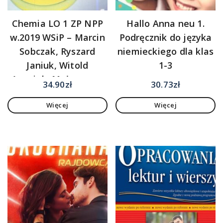
Chemia LO 1 ZP NPP
Hallo Anna neu 1.
w.2019 WSiP – Marcin
Podręcznik do języka
Sobczak, Ryszard
niemieckiego dla klas
Janiuk, Witold
1-3
Anusiak, Małgorzata
34.90
zł
30.73
zł
Chmurska, Gabriela
Więcej
Więcej
Osiecka