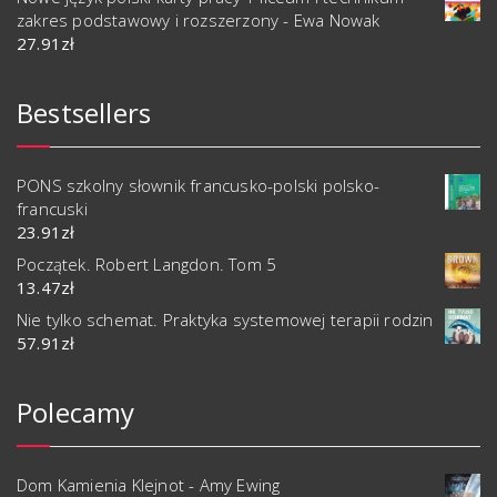
zakres podstawowy i rozszerzony - Ewa Nowak
27.91
zł
Bestsellers
PONS szkolny słownik francusko-polski polsko-
francuski
23.91
zł
Początek. Robert Langdon. Tom 5
13.47
zł
Nie tylko schemat. Praktyka systemowej terapii rodzin
57.91
zł
Polecamy
Dom Kamienia Klejnot - Amy Ewing