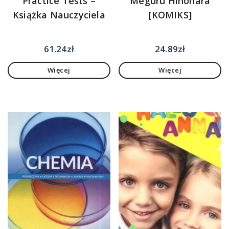
Practice Tests –
Meguru Hinohara
Książka Nauczyciela
[KOMIKS]
61.24
zł
24.89
zł
Więcej
Więcej