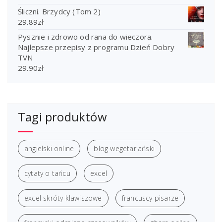
Śliczni. Brzydcy (Tom 2)
29.89
zł
Pysznie i zdrowo od rana do wieczora.
Najlepsze przepisy z programu Dzień Dobry
TVN
29.90
zł
Tagi produktów
angielski online
blog wegetariański
cytaty o tańcu
excel
excel skróty klawiszowe
francuscy pisarze