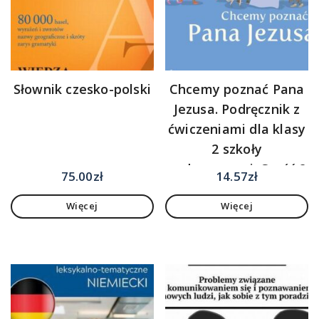
Słownik czesko-polski
Chcemy poznać Pana
Jezusa. Podręcznik z
ćwiczeniami dla klasy
2 szkoły
podstawowej. Część 2
75.00
zł
14.57
zł
Więcej
Więcej