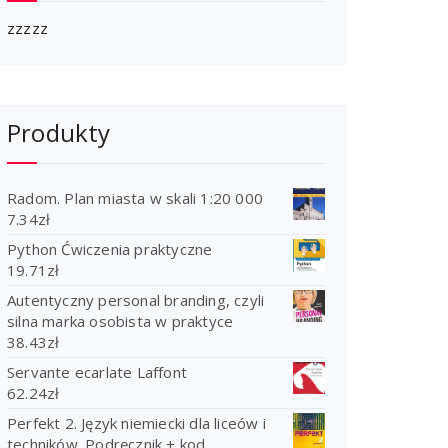
zzzzz
Produkty
Radom. Plan miasta w skali 1:20 000
7.34
zł
Python Ćwiczenia praktyczne
19.71
zł
Autentyczny personal branding, czyli
silna marka osobista w praktyce
38.43
zł
Servante ecarlate Laffont
62.24
zł
Perfekt 2. Język niemiecki dla liceów i
techników. Podręcznik + kod