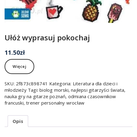
Ułóż wyprasuj pokochaj
11.50
zł
Więcej
SKU:
2f873c898741
Kategoria:
Literatura dla dzieci i
młodzieży
Tagi:
biolog morski
,
najlepsi gitarzyści świata
,
nauka gry na gitarze poznań
,
odmiana czasownikow
francuski
,
trener personalny wrocław
Opis