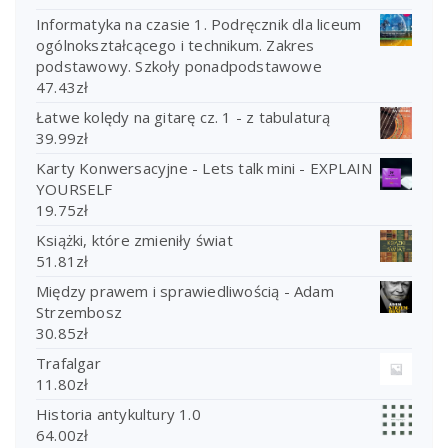
Informatyka na czasie 1. Podręcznik dla liceum
ogólnokształcącego i technikum. Zakres
podstawowy. Szkoły ponadpodstawowe
47.43
zł
Łatwe kolędy na gitarę cz. 1 - z tabulaturą
39.99
zł
Karty Konwersacyjne - Lets talk mini - EXPLAIN
YOURSELF
19.75
zł
Książki, które zmieniły świat
51.81
zł
Między prawem i sprawiedliwością - Adam
Strzembosz
30.85
zł
Trafalgar
11.80
zł
Historia antykultury 1.0
64.00
zł