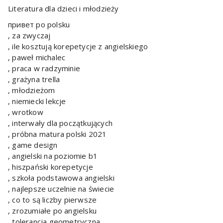
Literatura dla dzieci i młodzieży
привет po polsku
, za zwyczaj
, ile kosztują korepetycje z angielskiego
, paweł michalec
, praca w radzyminie
, grażyna trella
, młodzieżom
, niemiecki lekcje
, wrotkow
, interwały dla początkujących
, próbna matura polski 2021
, game design
, angielski na poziomie b1
, hiszpański korepetycje
, szkoła podstawowa angielski
, najlepsze uczelnie na świecie
, co to są liczby pierwsze
, zrozumiałe po angielsku
, tolerancja geometryczna