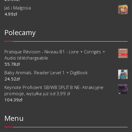
Jaś i Małgosia
4.99
zł
Polecamy
Pratique Révision - Niveau B1 - Livre + Corrigés +
Audio téléchargeable
55.78
zł
Baby Animals. Reader Level 1 + DigiBook
24.52
zł
Keynote Proficient SB/WB SPLIT B NE- Atrakcyjne
promocje, wysyłka już od 3,99 zł
104.39
zł
Menu