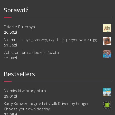
Sprawdź
Dzieci z Bullerbyn
26.50
zł
Nie musisz być grzeczny, czyli bajki przynoszące ulgę
51.36
zł
Zabrałam brata dookoła świata
15.00
zł
Bestsellers
Niemiecki w pracy biuro
29.01
zł
Karty Konwersacyjne Lets talk Driven by hunger
Choose your own destiny
25.59
zł