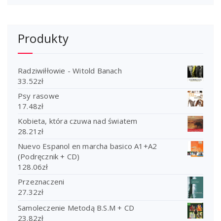
Produkty
Radziwiłłowie - Witold Banach
33.52
zł
Psy rasowe
17.48
zł
Kobieta, która czuwa nad światem
28.21
zł
Nuevo Espanol en marcha basico A1+A2
(Podręcznik + CD)
128.06
zł
Przeznaczeni
27.32
zł
Samoleczenie Metodą B.S.M + CD
23.82
zł