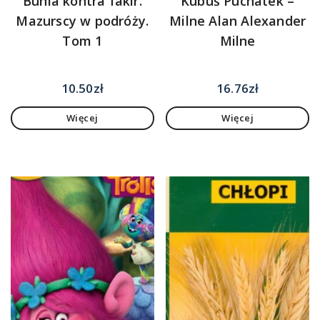
Bunia kontra fakir.
Kubuś Puchatek –
Mazurscy w podróży.
Milne Alan Alexander
Tom 1
Milne
10.50
zł
16.76
zł
Więcej
Więcej