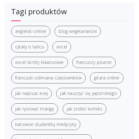
Tagi produktów
angielski online
blog wegetariański
cytaty o tańcu
excel
excel skróty klawiszowe
francuscy pisarze
francuski odmiana czasowników
gitara online
jak napisac esej
jak nauczyć się japońskiego
jak rysować mangę
jak zrobić komiks
katowice studentką medycyny