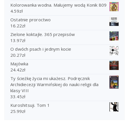
Kolorowanka wodna. Malujemy wodą Konik 809
4.59
zł
Ostatnie proroctwo
16.22
zł
Zielone koktajle. 365 przepisów
13.97
zł
O dwóch psach i jednym kocie
20.27
zł
Majówka
24.42
zł
Ty ścieżkę życia mi ukażesz. Podręcznik
Archidiecezji Warmińskiej do nauki religii dla
klasy VIII
33.45
zł
Kuroshitsuji. Tom 1
25.99
zł