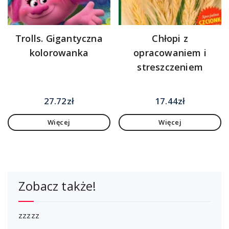
Trolls. Gigantyczna
Chłopi z
kolorowanka
opracowaniem i
streszczeniem
27.72
zł
17.44
zł
Więcej
Więcej
Zobacz także!
zzzzz