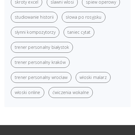
skroty excel
slawni wlosi
spiew operowy
studiowanie historii
słowa po rosyjsku
słynni kompozytorzy
taniec cytat
trener personalny białystok
trener personalny kraków
trener personalny wrocław
włoski malarz
włoski online
ćwiczenia wokalne