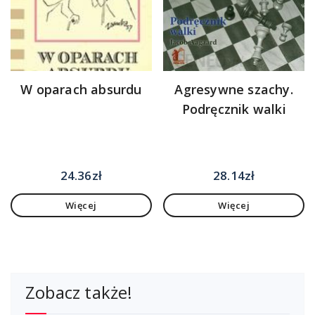
W oparach absurdu
Agresywne szachy.
Podręcznik walki
24.36
zł
28.14
zł
Więcej
Więcej
Zobacz także!