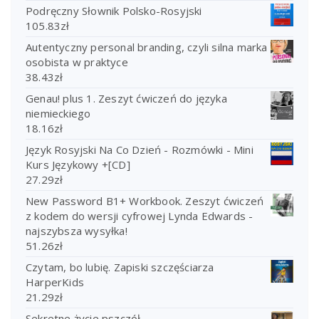
Podręczny Słownik Polsko-Rosyjski
105.83
zł
Autentyczny personal branding, czyli silna marka
osobista w praktyce
38.43
zł
Genau! plus 1. Zeszyt ćwiczeń do języka
niemieckiego
18.16
zł
Język Rosyjski Na Co Dzień - Rozmówki - Mini
Kurs Językowy +[CD]
27.29
zł
New Password B1+ Workbook. Zeszyt ćwiczeń
z kodem do wersji cyfrowej Lynda Edwards -
najszybsza wysyłka!
51.26
zł
Czytam, bo lubię. Zapiski szczęściarza
HarperKids
21.29
zł
Sekretne życie pszczół