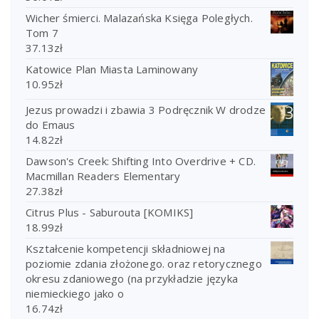
Wicher śmierci. Malazańska Księga Poległych.
Tom 7
37.13
zł
Katowice Plan Miasta Laminowany
10.95
zł
Jezus prowadzi i zbawia 3 Podręcznik W drodze
do Emaus
14.82
zł
Dawson's Creek: Shifting Into Overdrive + CD.
Macmillan Readers Elementary
27.38
zł
Citrus Plus - Saburouta [KOMIKS]
18.99
zł
Kształcenie kompetencji składniowej na
poziomie zdania złożonego. oraz retorycznego
okresu zdaniowego (na przykładzie języka
niemieckiego jako o
16.74
zł