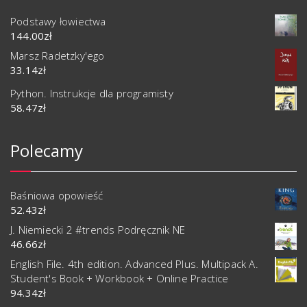
Podstawy łowiectwa
144.00
zł
Marsz Radetzky'ego
33.14
zł
Python. Instrukcje dla programisty
58.47
zł
Polecamy
Baśniowa opowieść
52.43
zł
J. Niemiecki 2 #trends Podręcznik NE
46.66
zł
English File. 4th edition. Advanced Plus. Multipack A.
Student's Book + Workbook + Online Practice
94.34
zł