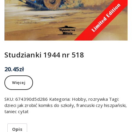
Studzianki 1944 nr 518
20.45
zł
Więcej
SKU:
674390d5d286
Kategoria:
Hobby, rozrywka
Tagi:
dzieci jak zrobić komiks do szkoły
,
francuski czy hiszpański
,
taniec cytat
Opis