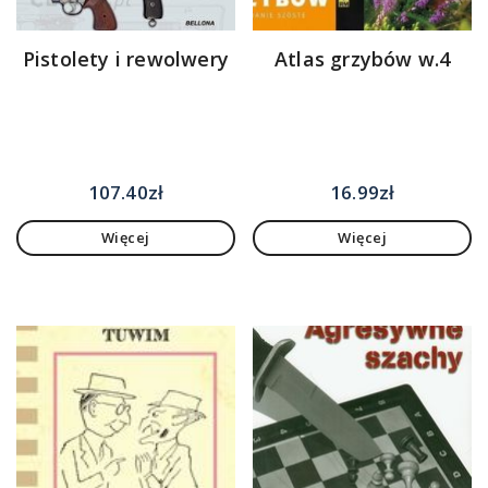
Pistolety i rewolwery
Atlas grzybów w.4
107.40
zł
16.99
zł
Więcej
Więcej