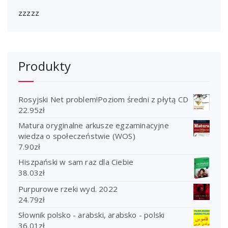
zzzzz
Produkty
Rosyjski Net problem!Poziom średni z płytą CD
22.95
zł
Matura oryginalne arkusze egzaminacyjne
wiedza o społeczeństwie (WOS)
7.90
zł
Hiszpański w sam raz dla Ciebie
38.03
zł
Purpurowe rzeki wyd. 2022
24.79
zł
Słownik polsko - arabski, arabsko - polski
36.01
zł