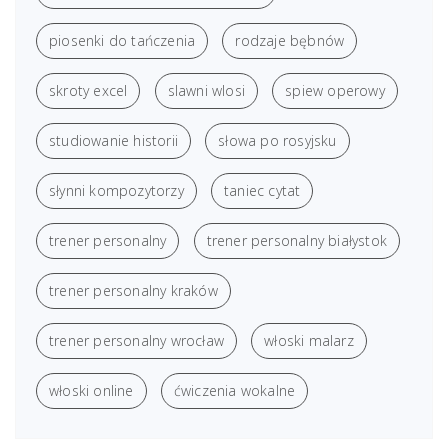
piosenki do tańczenia
rodzaje bębnów
skroty excel
slawni wlosi
spiew operowy
studiowanie historii
słowa po rosyjsku
słynni kompozytorzy
taniec cytat
trener personalny
trener personalny białystok
trener personalny kraków
trener personalny wrocław
włoski malarz
włoski online
ćwiczenia wokalne