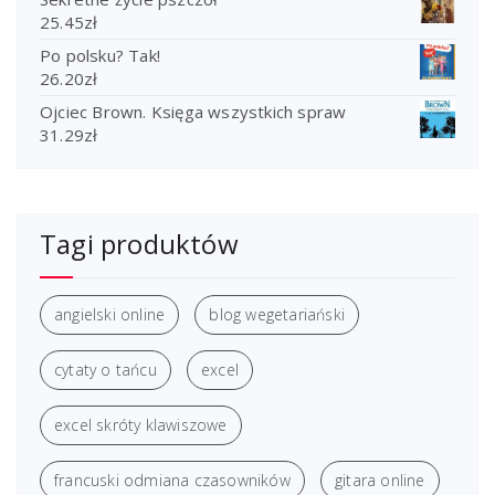
25.45
zł
Po polsku? Tak!
26.20
zł
Ojciec Brown. Księga wszystkich spraw
31.29
zł
Tagi produktów
angielski online
blog wegetariański
cytaty o tańcu
excel
excel skróty klawiszowe
francuski odmiana czasowników
gitara online