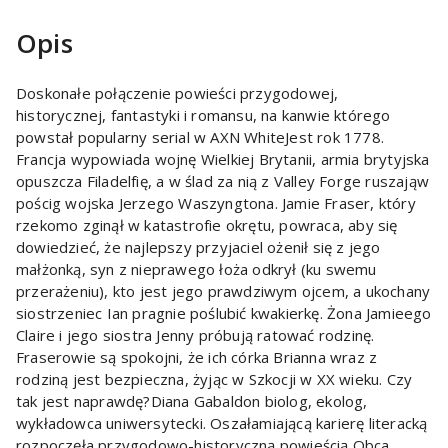
Opis
Doskonałe połączenie powieści przygodowej,
historycznej, fantastyki i romansu, na kanwie którego
powstał popularny serial w AXN WhiteJest rok 1778.
Francja wypowiada wojnę Wielkiej Brytanii, armia brytyjska
opuszcza Filadelfię, a w ślad za nią z Valley Forge ruszająw
pościg wojska Jerzego Waszyngtona. Jamie Fraser, który
rzekomo zginął w katastrofie okrętu, powraca, aby się
dowiedzieć, że najlepszy przyjaciel ożenił się z jego
małżonką, syn z nieprawego łoża odkrył (ku swemu
przerażeniu), kto jest jego prawdziwym ojcem, a ukochany
siostrzeniec Ian pragnie poślubić kwakierkę. Żona Jamieego
Claire i jego siostra Jenny próbują ratować rodzinę.
Fraserowie są spokojni, że ich córka Brianna wraz z
rodziną jest bezpieczna, żyjąc w Szkocji w XX wieku. Czy
tak jest naprawdę?Diana Gabaldon biolog, ekolog,
wykładowca uniwersytecki. Oszałamiającą karierę literacką
rozpoczęła przygodowo-historyczną powieścią Obca.