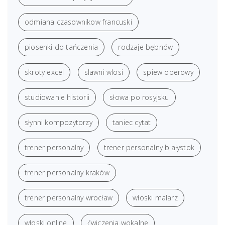
odmiana czasownikow francuski
piosenki do tańczenia
rodzaje bębnów
skroty excel
slawni wlosi
spiew operowy
studiowanie historii
słowa po rosyjsku
słynni kompozytorzy
taniec cytat
trener personalny
trener personalny białystok
trener personalny kraków
trener personalny wrocław
włoski malarz
włoski online
ćwiczenia wokalne