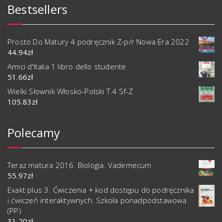
Bestsellers
Prosto Do Matury 4 podręcznik Z-p/r Nowa Era 2022
44.94
zł
Amici d'Italia 1 libro dello studente
51.66
zł
Wielki Słownik Włosko-Polski T.4 Sf-Z
105.83
zł
Polecamy
Teraz matura 2016. Biologia. Vademecum
55.97
zł
Exakt plus 3. Ćwiczenia + kod dostępu do podręcznika
i ćwiczeń interaktywnych. Szkoła ponadpodstawowa
(PP)
31.20
zł