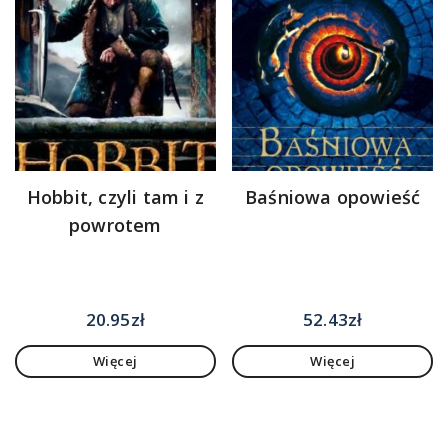
Hobbit, czyli tam i z
Baśniowa opowieść
powrotem
20.95
zł
52.43
zł
Więcej
Więcej