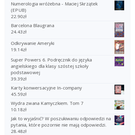
Numerologia wróżebna - Maciej Skrzątek
(EPUB)
22.90
zł
Barcelona Blaugrana
24.43
zł
Odkrywanie Ameryki
19.14
zł
Super Powers 6. Podręcznik do języka
angielskiego dla klasy szóstej szkoły
podstawowej
39.39
zł
Karty konwersacyjne In-company
45.59
zł
Wydra zwana Kamyczkiem. Tom 7
10.18
zł
Jak to wyjaśnić? W poszukiwaniu odpowiedzi na
pytania, które pozornie nie mają odpowiedzi.
28.48
zł