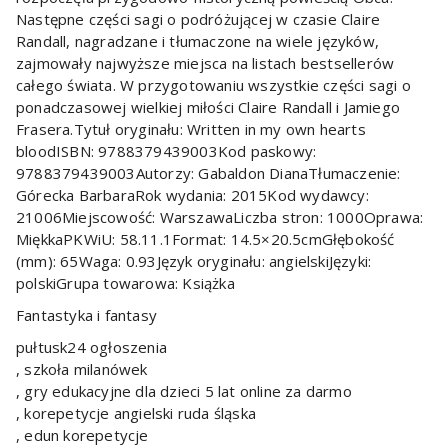
Następne części sagi o podróżującej w czasie Claire
Randall, nagradzane i tłumaczone na wiele języków,
zajmowały najwyższe miejsca na listach bestsellerów
całego świata. W przygotowaniu wszystkie części sagi o
ponadczasowej wielkiej miłości Claire Randall i Jamiego
Frasera.Tytuł oryginału: Written in my own hearts
bloodISBN: 9788379439003Kod paskowy:
9788379439003Autorzy: Gabaldon DianaTłumaczenie:
Górecka BarbaraRok wydania: 2015Kod wydawcy:
21006Miejscowość: WarszawaLiczba stron: 1000Oprawa:
MiękkaPKWiU: 58.11.1Format: 14.5×20.5cmGłębokość
(mm): 65Waga: 0.93Język oryginału: angielskiJęzyki:
polskiGrupa towarowa: Książka
Fantastyka i fantasy
pułtusk24 ogłoszenia
, szkoła milanówek
, gry edukacyjne dla dzieci 5 lat online za darmo
, korepetycje angielski ruda śląska
, edun korepetycje