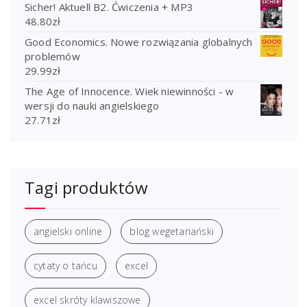
Sicher! Aktuell B2. Ćwiczenia + MP3
48.80
zł
Good Economics. Nowe rozwiązania globalnych
problemów
29.99
zł
The Age of Innocence. Wiek niewinności - w
wersji do nauki angielskiego
27.71
zł
Tagi produktów
angielski online
blog wegetariański
cytaty o tańcu
excel
excel skróty klawiszowe