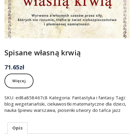
Spisane własną krwią
71.65
zł
Więcej
SKU:
ed8a858467c8
Kategoria:
Fantastyka i fantasy
Tagi:
blog wegetariański
,
ciekawostki matematyczne dla dzieci
,
nauka śpiewu warszawa
,
piosenki utwory do tańca jazz
Opis