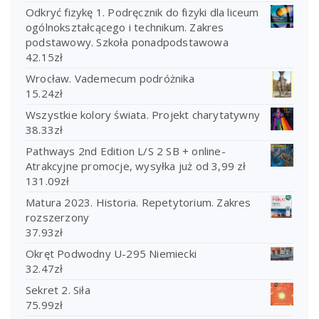
Odkryć fizykę 1. Podręcznik do fizyki dla liceum
ogólnokształcącego i technikum. Zakres
podstawowy. Szkoła ponadpodstawowa
42.15
zł
Wrocław. Vademecum podróżnika
15.24
zł
Wszystkie kolory świata. Projekt charytatywny
38.33
zł
Pathways 2nd Edition L/S 2 SB + online-
Atrakcyjne promocje, wysyłka już od 3,99 zł
131.09
zł
Matura 2023. Historia. Repetytorium. Zakres
rozszerzony
37.93
zł
Okręt Podwodny U-295 Niemiecki
32.47
zł
Sekret 2. Siła
75.99
zł