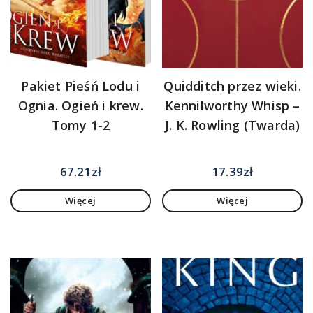
Pakiet Pieśń Lodu i
Quidditch przez wieki.
Ognia. Ogień i krew.
Kennilworthy Whisp –
Tomy 1-2
J. K. Rowling (Twarda)
67.21
zł
17.39
zł
Więcej
Więcej