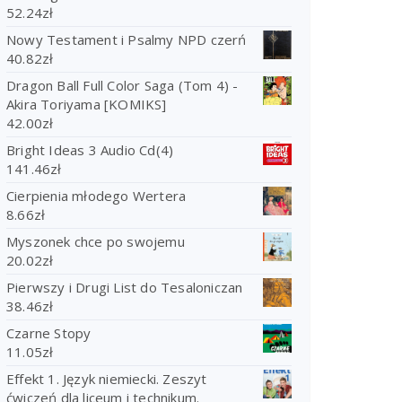
52.24
zł
Nowy Testament i Psalmy NPD czerń
40.82
zł
Dragon Ball Full Color Saga (Tom 4) -
Akira Toriyama [KOMIKS]
42.00
zł
Bright Ideas 3 Audio Cd(4)
141.46
zł
Cierpienia młodego Wertera
8.66
zł
Myszonek chce po swojemu
20.02
zł
Pierwszy i Drugi List do Tesaloniczan
38.46
zł
Czarne Stopy
11.05
zł
Effekt 1. Język niemiecki. Zeszyt
ćwiczeń dla liceum i technikum.