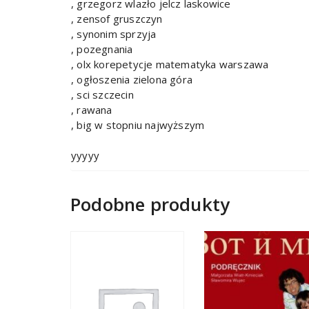
, grzegorz wlazło jelcz laskowice
, zensof gruszczyn
, synonim sprzyja
, pozegnania
, olx korepetycje matematyka warszawa
, ogłoszenia zielona góra
, sci szczecin
, rawana
, big w stopniu najwyższym
yyyyy
Podobne produkty