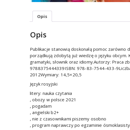
Opis
Opis
Publikacje stanowią doskonałą pomoc zarówno dla 
porządkują zdobytą już wiedzę o języku obcym.
gramatyki, słownik oraz idiomy.Autorzy: Praca
9788375444339ISBN: 978-83-7544-433-9Liczba 
2012Wymiary: 14,5×20,5
Język rosyjski
litery: nauka czytania
, obozy w polsce 2021
, pogadam
, angielski b2+
, nie z czasownikami piszemy osobno
, program naprawczy po egzaminie ósmoklasist