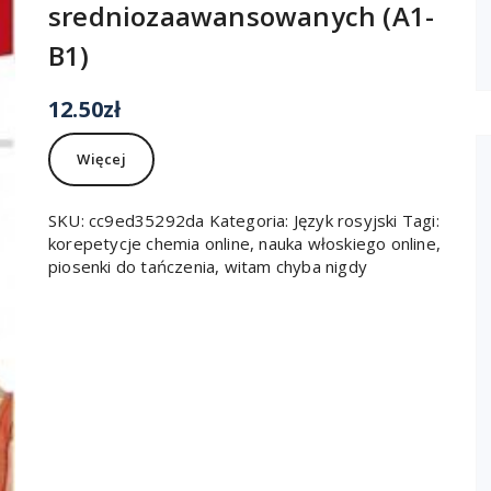
sredniozaawansowanych (A1-
B1)
12.50
zł
Więcej
SKU:
cc9ed35292da
Kategoria:
Język rosyjski
Tagi:
korepetycje chemia online
,
nauka włoskiego online
,
piosenki do tańczenia
,
witam chyba nigdy