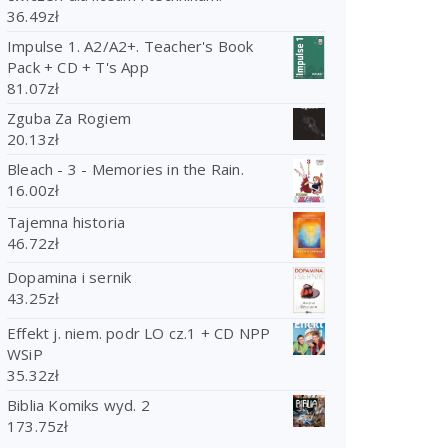
36.49
zł
Impulse 1. A2/A2+. Teacher's Book
Pack + CD + T's App
81.07
zł
Zguba Za Rogiem
20.13
zł
Bleach - 3 - Memories in the Rain.
16.00
zł
Tajemna historia
46.72
zł
Dopamina i sernik
43.25
zł
Effekt j. niem. podr LO cz.1 + CD NPP
WSiP
35.32
zł
Biblia Komiks wyd. 2
173.75
zł