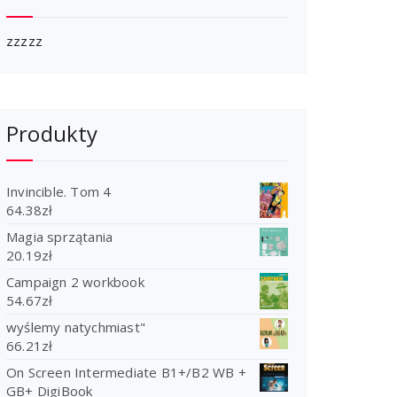
zzzzz
Produkty
Invincible. Tom 4
64.38
zł
Magia sprzątania
20.19
zł
Campaign 2 workbook
54.67
zł
wyślemy natychmiast"
66.21
zł
On Screen Intermediate B1+/B2 WB +
GB+ DigiBook