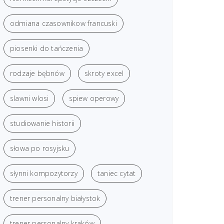
odmiana czasownikow francuski
piosenki do tańczenia
rodzaje bębnów
skroty excel
slawni wlosi
spiew operowy
studiowanie historii
słowa po rosyjsku
słynni kompozytorzy
taniec cytat
trener personalny białystok
trener personalny kraków