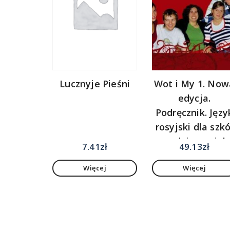
Lucznyje Pieśni
Wot i My 1. Now
edycja.
Podręcznik. Języ
rosyjski dla szkó
ponadgimnazjal
7.41
zł
49.13
zł
Więcej
Więcej