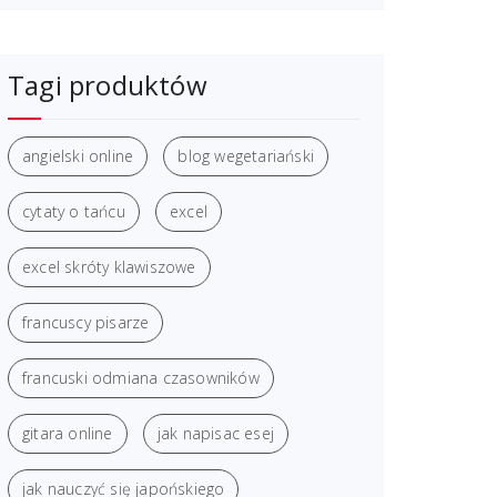
Tagi produktów
angielski online
blog wegetariański
cytaty o tańcu
excel
excel skróty klawiszowe
francuscy pisarze
francuski odmiana czasowników
gitara online
jak napisac esej
jak nauczyć się japońskiego