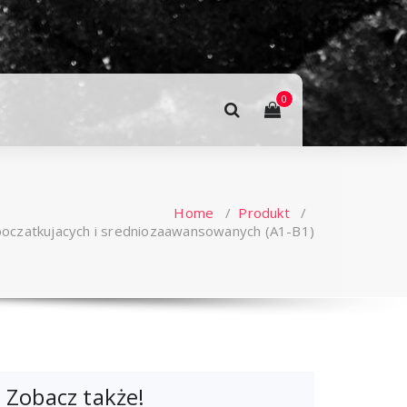
0
Home
/
Produkt
/
 poczatkujacych i sredniozaawansowanych (A1-B1)
Zobacz także!