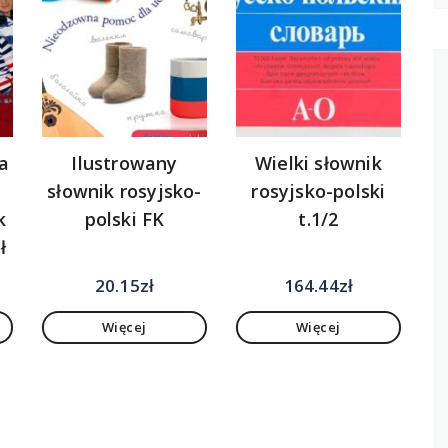
a
Ilustrowany
Wielki słownik
słownik rosyjsko-
rosyjsko-polski
k
polski FK
t.1/2
ł
nych
20.15
zł
164.44
zł
Więcej
Więcej