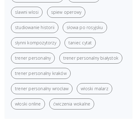
slawni wlosi
spiew operowy
studiowanie historii
słowa po rosyjsku
słynni kompozytorzy
taniec cytat
trener personalny
trener personalny białystok
trener personalny kraków
trener personalny wrocław
włoski malarz
włoski online
ćwiczenia wokalne