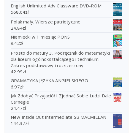
English Unlimited Adv Classware DVD-ROM
568.64
zł
Polak mały. Wiersze patriotyczne
24.84
zł
Niemiecki w 1 miesiąc PONS
9.42
zł
Prosto do matury 3. Podręcznik do matematyki
dla liceum ogólnokształcącego i technikum.
Zakres podstawowy i rozszerzony
42.99
zł
GRAMATYKA JĘZYKA ANGIELSKIEGO
6.97
zł
Jak Zdobyć Przyjaciół I Zjednać Sobie Ludzi Dale
Carnegie
24.47
zł
New Inside Out Intermediate SB MACMILLAN
144.37
zł