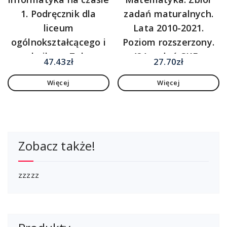
1. Podręcznik dla
zadań maturalnych.
liceum
Lata 2010-2021.
ogólnokształcącego i
Poziom rozszerzony.
technikum. Zakres
431 zadań CKE z
47.43
zł
27.70
zł
podstawowy. Szkoły
rozwiązaniami
Więcej
Więcej
ponadpodstawowe
Zobacz także!
zzzzz