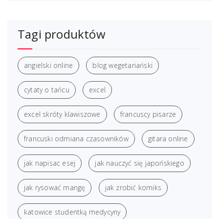
Tagi produktów
angielski online
blog wegetariański
cytaty o tańcu
excel
excel skróty klawiszowe
francuscy pisarze
francuski odmiana czasowników
gitara online
jak napisac esej
jak nauczyć się japońskiego
jak rysować mangę
jak zrobić komiks
katowice studentką medycyny