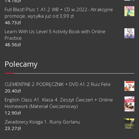
14.16
zł
Full Blast! Plus 1 A1.2 WB + CD w.2022- Atrakcyjne
promocje, wysyłka już od 3,99 zł
46.73
zł
Learn With Us Level 5 Activity Book with Online
Practice
48.56
zł
Polecamy
CLEMENTINE 2 PODRĘCZNIK + DVD A1.2 Ruiz Felix
20.40
zł
English Class A1. Klasa 4. Zeszyt Ćwiczeń + Online
Homework (Materiał Ćwiczeniowy)
12.90
zł
Zwiadowcy Księga 1. Ruiny Gorlanu
23.27
zł