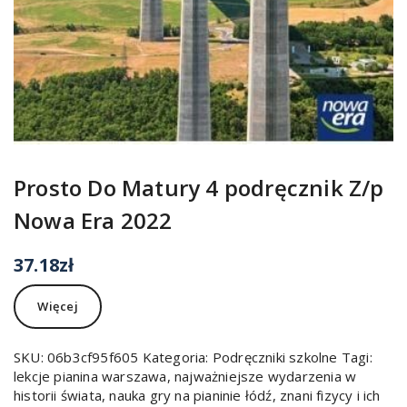
Prosto Do Matury 4 podręcznik Z/p
Nowa Era 2022
37.18
zł
Więcej
SKU:
06b3cf95f605
Kategoria:
Podręczniki szkolne
Tagi:
lekcje pianina warszawa
,
najważniejsze wydarzenia w
historii świata
,
nauka gry na pianinie łódź
,
znani fizycy i ich