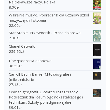
Najciekawsze fakty. Polska
8.00
zł
W krainie muzyki. Podręcznik dla uczniów szkół
muzycznych I stopnia
22.66
zł
Star Stable. Przewodnik - Praca zbiorowa
7.90
zł
Chanel Catwalk
259.92
zł
Ubezpieczenia osobowe
36.58
zł
Carroll Baum Barrie (Mito)biografie i
(mikro)historie
27.13
zł
Oblicza geografii 2. Zakres rozszerzony.
Podręcznik dla liceum ogólnokształcącego i
technikum. Szkoły ponadgimnazjalne
39.61
zł