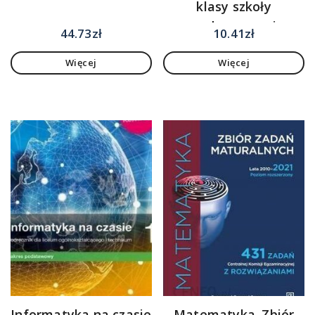
klasy szkoły
podstawowej
44.73
zł
10.41
zł
Więcej
Więcej
Informatyka na czasie
Matematyka. Zbiór