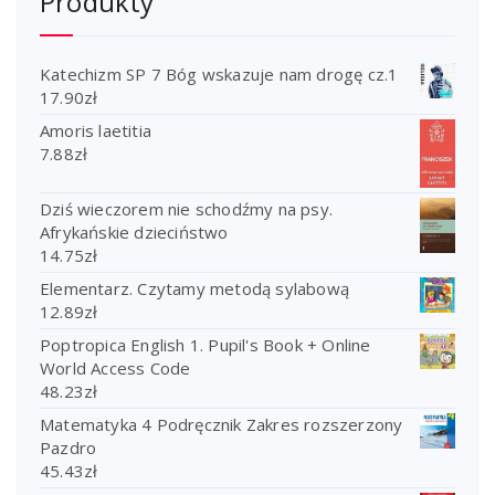
Produkty
Katechizm SP 7 Bóg wskazuje nam drogę cz.1
17.90
zł
Amoris laetitia
7.88
zł
Dziś wieczorem nie schodźmy na psy.
Afrykańskie dzieciństwo
14.75
zł
Elementarz. Czytamy metodą sylabową
12.89
zł
Poptropica English 1. Pupil's Book + Online
World Access Code
48.23
zł
Matematyka 4 Podręcznik Zakres rozszerzony
Pazdro
45.43
zł