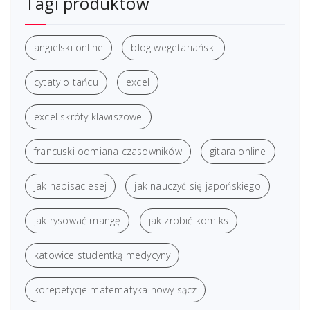
Tagi produktów
angielski online
blog wegetariański
cytaty o tańcu
excel
excel skróty klawiszowe
francuski odmiana czasowników
gitara online
jak napisac esej
jak nauczyć się japońskiego
jak rysować mangę
jak zrobić komiks
katowice studentką medycyny
korepetycje matematyka nowy sącz