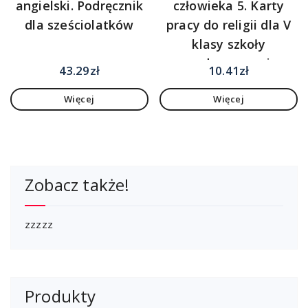
angielski. Podręcznik
człowieka 5. Karty
dla sześciolatków
pracy do religii dla V
klasy szkoły
podstawowej
43.29
zł
10.41
zł
Więcej
Więcej
Zobacz także!
zzzzz
Produkty