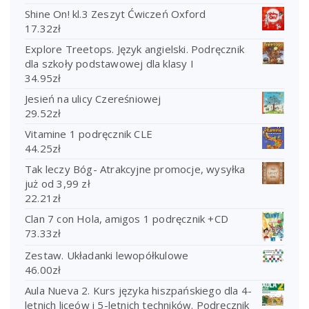
Shine On! kl.3 Zeszyt Ćwiczeń Oxford
17.32
zł
Explore Treetops. Język angielski. Podręcznik
dla szkoły podstawowej dla klasy I
34.95
zł
Jesień na ulicy Czereśniowej
29.52
zł
Vitamine 1 podręcznik CLE
44.25
zł
Tak leczy Bóg- Atrakcyjne promocje, wysyłka
już od 3,99 zł
22.21
zł
Clan 7 con Hola, amigos 1 podręcznik +CD
73.33
zł
Zestaw. Układanki lewopółkulowe
46.00
zł
Aula Nueva 2. Kurs języka hiszpańskiego dla 4-
letnich liceów i 5-letnich techników. Podręcznik