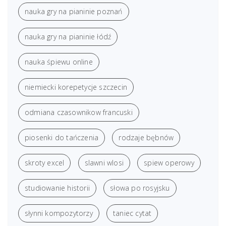
nauka gry na pianinie poznań
nauka gry na pianinie łódź
nauka śpiewu online
niemiecki korepetycje szczecin
odmiana czasownikow francuski
piosenki do tańczenia
rodzaje bębnów
skroty excel
slawni wlosi
spiew operowy
studiowanie historii
słowa po rosyjsku
słynni kompozytorzy
taniec cytat