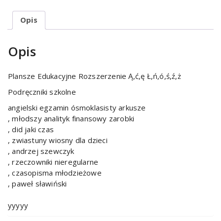
Opis
Opis
Plansze Edukacyjne Rozszerzenie Ą,ć,ę Ł,ń,ó,ś,ź,ż
Podręczniki szkolne
angielski egzamin ósmoklasisty arkusze
, młodszy analityk finansowy zarobki
, did jaki czas
, zwiastuny wiosny dla dzieci
, andrzej szewczyk
, rzeczowniki nieregularne
, czasopisma młodzieżowe
, paweł sławiński
yyyyy