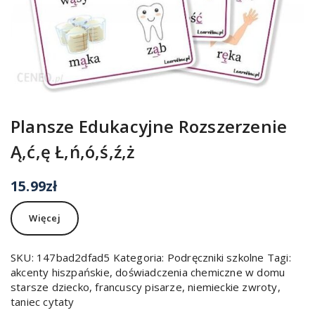
Plansze Edukacyjne Rozszerzenie
Ą,ć,ę Ł,ń,ó,ś,ź,ż
15.99
zł
Więcej
SKU:
147bad2dfad5
Kategoria:
Podręczniki szkolne
Tagi:
akcenty hiszpańskie
,
doświadczenia chemiczne w domu
starsze dziecko
,
francuscy pisarze
,
niemieckie zwroty
,
taniec cytaty