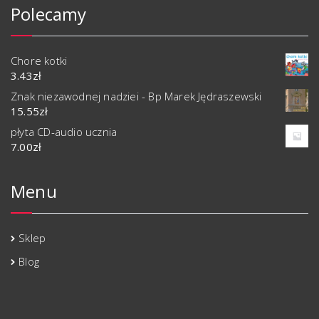
Polecamy
Chore kotki
3.43
zł
Znak niezawodnej nadziei - Bp Marek Jędraszewski
15.55
zł
płyta CD-audio ucznia
7.00
zł
Menu
Sklep
Blog