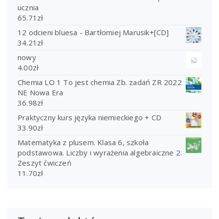
ucznia
65.71
zł
12 odcieni bluesa - Bartłomiej Marusik+[CD]
34.21
zł
nowy
4.00
zł
Chemia LO 1 To jest chemia Zb. zadań ZR 2022
NE Nowa Era
36.98
zł
Praktyczny kurs języka niemieckiego + CD
33.90
zł
Matematyka z plusem. Klasa 6, szkoła
podstawowa. Liczby i wyrażenia algebraiczne 2.
Zeszyt ćwiczeń
11.70
zł