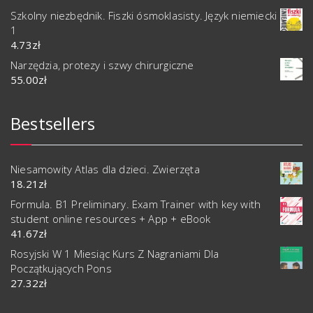
Szkolny niezbędnik. Fiszki ósmoklasisty. Język niemiecki
1
4.73
zł
Narzędzia, protezy i szwy chirurgiczne
55.00
zł
Bestsellers
Niesamowity Atlas dla dzieci. Zwierzęta
18.21
zł
Formula. B1 Preliminary. Exam Trainer with key with
student online resources + App + eBook
41.67
zł
Rosyjski W 1 Miesiąc Kurs Z Nagraniami Dla
Początkujących Pons
27.32
zł