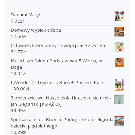
Śladami Maryi
7.02
zł
Domowy wypiek chleba
17.50
zł
Człowiek, który pomylił swoją pracę z życiem
31.77
zł
Katechizm Szkoła Podstawowa 5 Wierzę w
Boga
13.04
zł
I Wonder 5. Teacher's Book + Posters Pack
130.00
zł
Ziołolecznictwo. Nasze zioła i leczenie się nimi -
Jan Biegański [KSIĄŻKA]
39.99
zł
Spotkania dzieci Bożych. Podręcznik do religii dla
dziecka pięcioletniego
10.39
zł