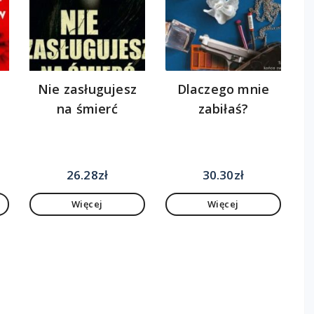
Nie zasługujesz
Dlaczego mnie
na śmierć
zabiłaś?
26.28
zł
30.30
zł
Więcej
Więcej