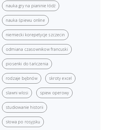
nauka gry na pianinie łódź
nauka śpiewu online
niemiecki korepetycje szczecin
odmiana czasownikow francuski
piosenki do tańczenia
rodzaje bębnów
skroty excel
slawni wlosi
spiew operowy
studiowanie historii
słowa po rosyjsku