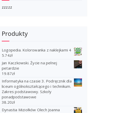
zzzzz
Produkty
Logopedia. Kolorowanka z naklejkami 4
5.74
zł
Jan Kaczkowski. Życie na pełnej
petardzie
19.87
zł
Informatyka na czasie 3. Podręcznik dla
liceum ogólnokształcącego i technikum.
Zakres podstawowy. Szkoły
ponadpodstawowe
38.20
zł
Dynastia Miziołków Olech Joanna