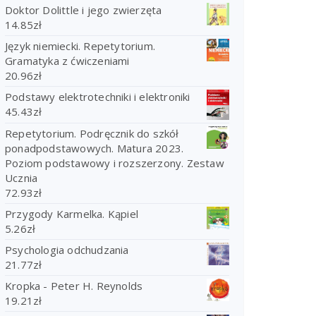
Doktor Dolittle i jego zwierzęta
14.85
zł
Język niemiecki. Repetytorium.
Gramatyka z ćwiczeniami
20.96
zł
Podstawy elektrotechniki i elektroniki
45.43
zł
Repetytorium. Podręcznik do szkół
ponadpodstawowych. Matura 2023.
Poziom podstawowy i rozszerzony. Zestaw
Ucznia
72.93
zł
Przygody Karmelka. Kąpiel
5.26
zł
Psychologia odchudzania
21.77
zł
Kropka - Peter H. Reynolds
19.21
zł