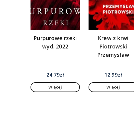
Purpurowe rzeki
Krew z krwi
wyd. 2022
Piotrowski
Przemysław
24.79
zł
12.99
zł
Więcej
Więcej