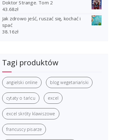
Doktor Strange. Tom 2
43.68
zł
Jak zdrowo jeść, ruszać się, kochać i
spać
38.16
zł
Tagi produktów
angielski online
blog wegetariański
cytaty o tańcu
excel
excel skróty klawiszowe
francuscy pisarze