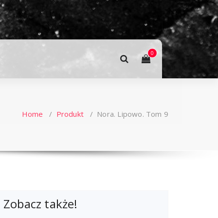
0
Home
/
Produkt
/
Nora. Lipowo. Tom 9
Zobacz także!