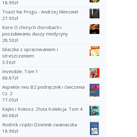
18.99
zł
Toast Na Progu - Andrzej Mencwel
27.93
zł
Kore O chorych chorobach i
poszukiwaniu duszy medycyny
28.53
zł
Siłaczka z opracowaniem i
streszczeniem
3.36
zł
Invincible. Tom 1
66.67
zł
Aspekte neu B2 podręcznik i ćwiczenia
Cz. 2
77.05
zł
Kajko i Kokosz. Złota Kolekcja. Tom 4
60.68
zł
Rodrick rządzi Dziennik cwaniaczka
18.99
zł