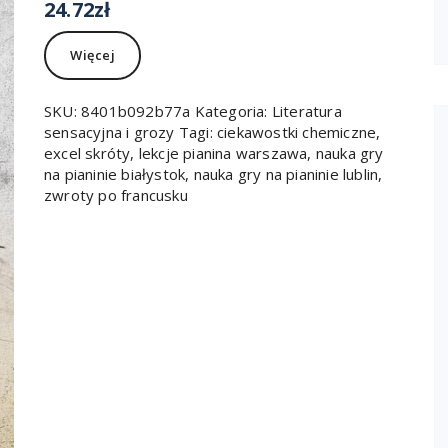
24.72
zł
Więcej
SKU:
8401b092b77a
Kategoria:
Literatura
sensacyjna i grozy
Tagi:
ciekawostki chemiczne
,
excel skróty
,
lekcje pianina warszawa
,
nauka gry
na pianinie białystok
,
nauka gry na pianinie lublin
,
zwroty po francusku