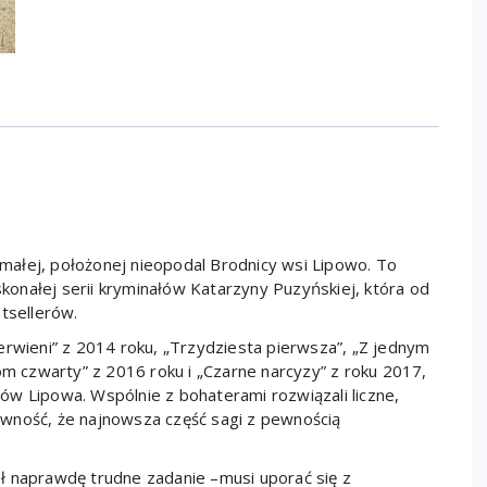
z małej, położonej nieopodal Brodnicy wsi Lipowo. To
onałej serii kryminałów Katarzyny Puzyńskiej, która od
stsellerów.
erwieni” z 2014 roku, „Trzydziesta pierwsza”, „Z jednym
om czwarty” z 2016 roku i „Czarne narcyzy” z roku 2017,
ntów Lipowa. Wspólnie z bohaterami rozwiązali liczne,
wność, że najnowsza część sagi z pewnością
ł naprawdę trudne zadanie –musi uporać się z