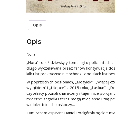
Opis
Opis
Nora
„Nora” to już dziewiąty tom sagi o policjantach 
długo wyczekiwana przez fanów kontynuacja dosk
kilku lat praktycznie nie schodzi z polskich list be
W poprzednich odsłonach, „Motylek” i „Więcej cz
wyjątkiem” i „Utopce” z 2015 roku, „Łaskun” i „D
czytelnicy poznali charaktery i tajemnice policja
mroczne zagadki i teraz mogą mieć absolutną pe
wielokrotnie ich zaskoczy…
Tym razem aspirant Daniel Podgórski będzie mia