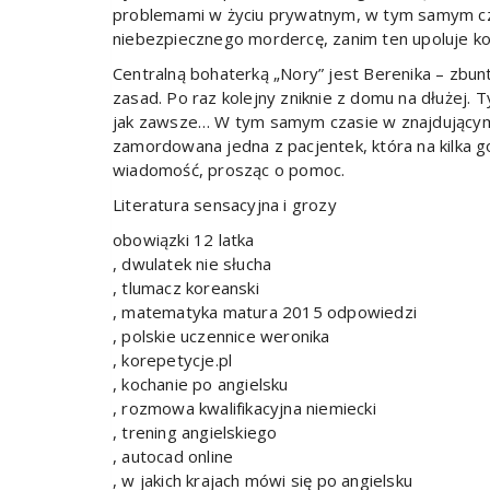
problemami w życiu prywatnym, w tym samym cz
niebezpiecznego mordercę, zanim ten upoluje kol
Centralną bohaterką „Nory” jest Berenika – zbu
zasad. Po raz kolejny zniknie z domu na dłużej. Ty
jak zawsze… W tym samym czasie w znajdującym 
zamordowana jedna z pacjentek, która na kilka g
wiadomość, prosząc o pomoc.
Literatura sensacyjna i grozy
obowiązki 12 latka
, dwulatek nie słucha
, tlumacz koreanski
, matematyka matura 2015 odpowiedzi
, polskie uczennice weronika
, korepetycje.pl
, kochanie po angielsku
, rozmowa kwalifikacyjna niemiecki
, trening angielskiego
, autocad online
, w jakich krajach mówi się po angielsku