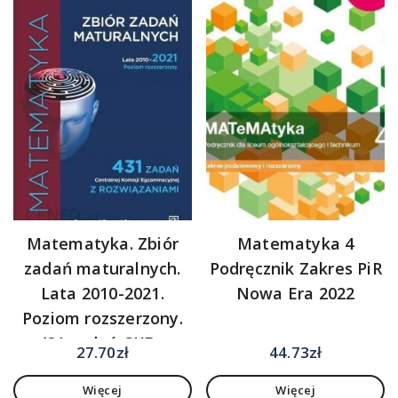
Matematyka. Zbiór
Matematyka 4
zadań maturalnych.
Podręcznik Zakres PiR
Lata 2010-2021.
Nowa Era 2022
Poziom rozszerzony.
431 zadań CKE z
27.70
zł
44.73
zł
rozwiązaniami
Więcej
Więcej