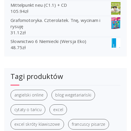
Mittelpunkt neu (C1.1) + CD
105.94
zł
Grafomotoryka. Czterolatek. Tnę, wycinam i
rysuję
31.12
zł
Słownictwo 6 Niemiecki (Wersja Eko)
48.75
zł
Tagi produktów
angielski online
blog wegetariański
cytaty o tańcu
excel
excel skróty klawiszowe
francuscy pisarze