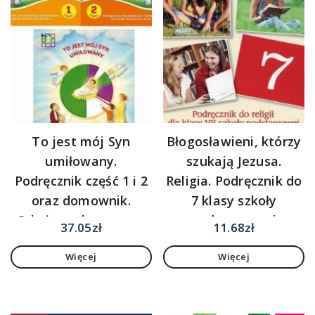
To jest mój Syn
Błogosławieni, którzy
umiłowany.
szukają Jezusa.
Podręcznik część 1 i 2
Religia. Podręcznik do
oraz domownik.
7 klasy szkoły
Szkoła podstawowa.
podstawowej
37.05
zł
11.68
zł
Klasa 2
Więcej
Więcej