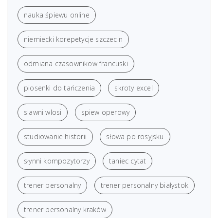
nauka śpiewu online
niemiecki korepetycje szczecin
odmiana czasownikow francuski
piosenki do tańczenia
skroty excel
slawni wlosi
spiew operowy
studiowanie historii
słowa po rosyjsku
słynni kompozytorzy
taniec cytat
trener personalny
trener personalny białystok
trener personalny kraków