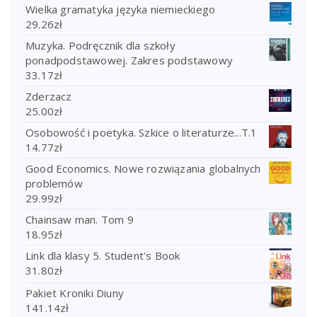
Wielka gramatyka języka niemieckiego
29.26
zł
Muzyka. Podręcznik dla szkoły
ponadpodstawowej. Zakres podstawowy
33.17
zł
Zderzacz
25.00
zł
Osobowość i poetyka. Szkice o literaturze...T.1
14.77
zł
Good Economics. Nowe rozwiązania globalnych
problemów
29.99
zł
Chainsaw man. Tom 9
18.95
zł
Link dla klasy 5. Student's Book
31.80
zł
Pakiet Kroniki Diuny
141.14
zł