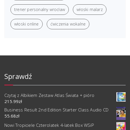
trener personalny wrocław
włoski malarz
włoski online
ćwiczenia wokalne
Sprawdź
Czytaj z Albikiem Zestaw Atlas Świata + pióro
215.99
zł
Business Result 2nd Edition Starter Class Audio CD
55.68
zł
Nowi Tropiciele Czterolatek 4-latek Box WSiP