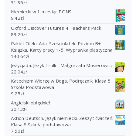
31.36
zł
Niemiecki w 1 miesiąc PONS
9.42
zł
Oxford Discover Futures 4 Teachers Pack
89.20
zł
Pakiet Olek i Ada. Sześciolatek. Poziom B+:
Ksiązka, Karty pracy 1-5, Wyprawka plastyczna
140.64
zł
Jeżycjada. Język Trolli - Małgorzata Musierowicz
22.04
zł
Katechizm Wierzę w Boga. Podręcznik. Klasa 5.
Szkoła Podstawowa
9.25
zł
Angielski obłędnie!
30.13
zł
Aktion Deutsch. Język niemiecki. Zeszyt ćwiczeń.
Klasa 8 Szkoła podstawowa
7.50
zł