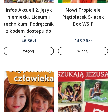
Infos Aktuell 2. Język
Nowi Tropiciele
niemiecki. Liceum i
Pięciolatek 5-latek
technikum. Podręcznik
Box WSiP
z kodem dostępu do
eDesku
46.86
zł
143.36
zł
Więcej
Więcej