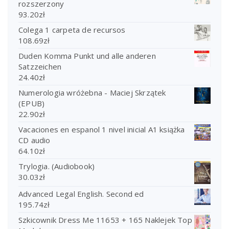
rozszerzony
93.20
zł
Colega 1 carpeta de recursos
108.69
zł
Duden Komma Punkt und alle anderen
Satzzeichen
24.40
zł
Numerologia wróżebna - Maciej Skrzątek
(EPUB)
22.90
zł
Vacaciones en espanol 1 nivel inicial A1 książka
CD audio
64.10
zł
Trylogia. (Audiobook)
30.03
zł
Advanced Legal English. Second ed
195.74
zł
Szkicownik Dress Me 11653 + 165 Naklejek Top