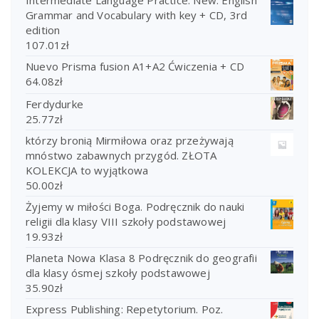
Intermediate Language Practice. New. English
Grammar and Vocabulary with key + CD, 3rd
edition
107.01
zł
Nuevo Prisma fusion A1+A2 Ćwiczenia + CD
64.08
zł
Ferdydurke
25.77
zł
którzy bronią Mirmiłowa oraz przeżywają
mnóstwo zabawnych przygód. ZŁOTA
KOLEKCJA to wyjątkowa
50.00
zł
Żyjemy w miłości Boga. Podręcznik do nauki
religii dla klasy VIII szkoły podstawowej
19.93
zł
Planeta Nowa Klasa 8 Podręcznik do geografii
dla klasy ósmej szkoły podstawowej
35.90
zł
Express Publishing: Repetytorium. Poz.