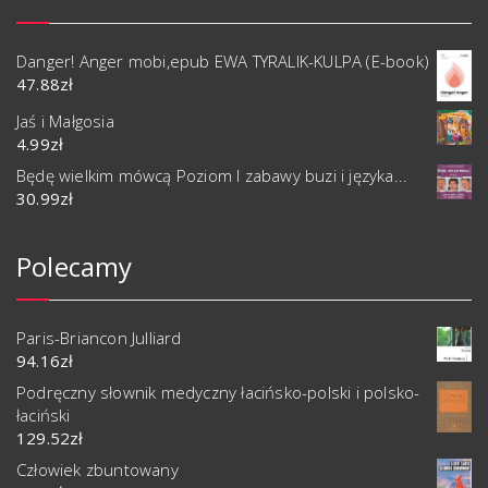
Danger! Anger mobi,epub EWA TYRALIK-KULPA (E-book)
47.88
zł
Jaś i Małgosia
4.99
zł
Będę wielkim mówcą Poziom I zabawy buzi i języka...
30.99
zł
Polecamy
Paris-Briancon Julliard
94.16
zł
Podręczny słownik medyczny łacińsko-polski i polsko-
łaciński
129.52
zł
Człowiek zbuntowany