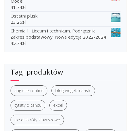
Model
41.74
zł
Ostatni plusk
23.26
zł
Chemia 1. Liceum i technikum. Podręcznik.
Zakres podstawowy. Nowa edycja 2022-2024
45.74
zł
Tagi produktów
angielski online
blog wegetariański
cytaty o tańcu
excel
excel skróty klawiszowe