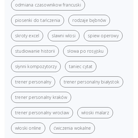
odmiana czasownikow francuski
piosenki do tańczenia
rodzaje bębnów
skroty excel
slawni wlosi
spiew operowy
studiowanie historii
słowa po rosyjsku
słynni kompozytorzy
taniec cytat
trener personalny
trener personalny białystok
trener personalny kraków
trener personalny wrocław
włoski malarz
włoski online
ćwiczenia wokalne