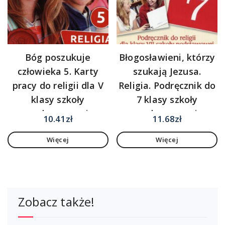
Bóg poszukuje
Błogosławieni, którzy
człowieka 5. Karty
szukają Jezusa.
pracy do religii dla V
Religia. Podręcznik do
klasy szkoły
7 klasy szkoły
podstawowej
podstawowej
10.41
zł
11.68
zł
Więcej
Więcej
Zobacz także!