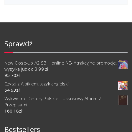
Sprawdź
New Close-up A2 SB + online NE- Atrakcyjne promocje,
wysyłka już od 3,99 zł
95.70
zł
Czytaj z Albikiem. Język angielski
54.93
zł
Wykwintne Desery Polskie. Luksusowy Album Z
Przepisami
160.18
zł
Bestsellers