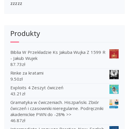
zzzzz
Produkty
Biblia W Przekładzie Ks Jakuba Wujka Z 1599 R
- Jakub Wujek
87.73
zł
Rinke za kratami
9.50
zł
Exploits 4 Zeszyt ćwiczeń
43.21
zł
Gramatyka w ćwiczeniach. Hiszpański. Zbiór
ćwiczeń i czasowniki nieregularne. Podręczniki
akademickie PWN do -28% >>
46.87
zł