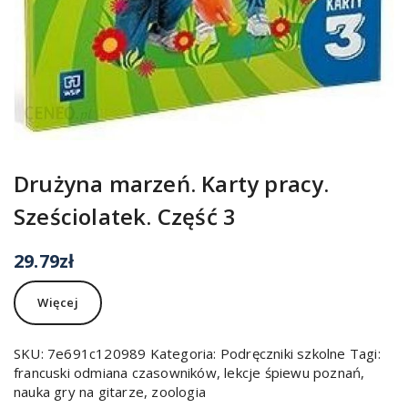
Drużyna marzeń. Karty pracy.
Sześciolatek. Część 3
29.79
zł
Więcej
SKU:
7e691c120989
Kategoria:
Podręczniki szkolne
Tagi:
francuski odmiana czasowników
,
lekcje śpiewu poznań
,
nauka gry na gitarze
,
zoologia